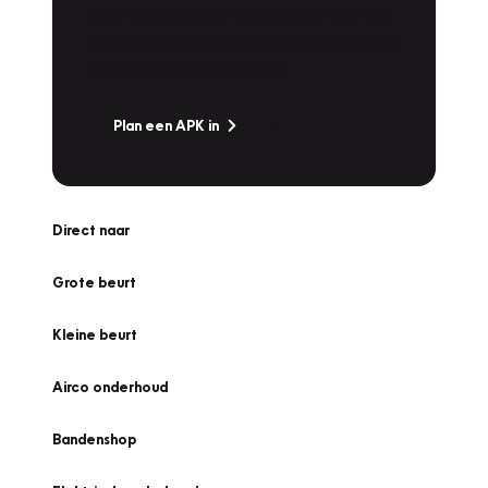
Is het weer tijd voor de jaarlijkse APK? Ga
snel naar Vakgarage bij u in de buurt, en ga
zonder zorgen de weg op!
Plan een APK in
Direct naar
Grote beurt
Kleine beurt
Airco onderhoud
Bandenshop