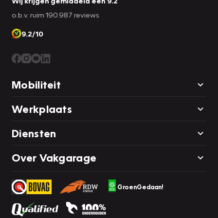
Wij krijgen gemiddeld een 9.2
o.b.v. ruim 190.987 reviews
9.2/10
Mobiliteit
Werkplaats
Diensten
Over Vakgarage
GroenGedaan!