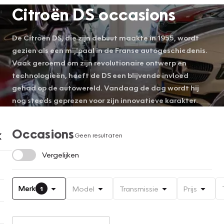
Citroën DS occasions
De Citroën DS, die zijn debuut maakte in 1955, wordt
gezien als een mijlpaal in de Franse autogeschiedenis.
Vaak geroemd om zijn revolutionaire ontwerp en
technologieën, heeft de DS een blijvende invloed
gehad op de autowereld. Vandaag de dag wordt hij
nog steeds geprezen voor zijn innovatieve karakter.
Occasions
Geen resultaten
Vergelijken
Merk
Model
Transmissie
Prijs
1