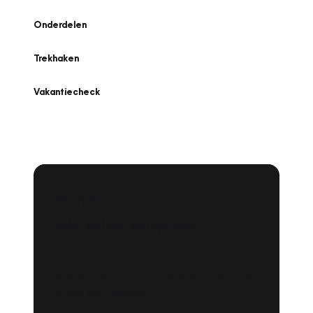
Onderdelen
Trekhaken
Vakantiecheck
Plan een
Werkplaatsafspraak
Is uw auto toe aan Onderhoud,
Bandenwissel of een Vakantiecheck? Plan
online een afspraak!