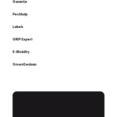
Garantie
Pechhulp
Labels
GRIP Expert
E-Mobility
GroenGedaan
Onderhoud voor uw
leaseauto?