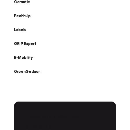
Garantie
Pechhulp
Labels
GRIP Expert
E-Mobility
GroenGedaan
Onderhoud voor uw
leaseauto?