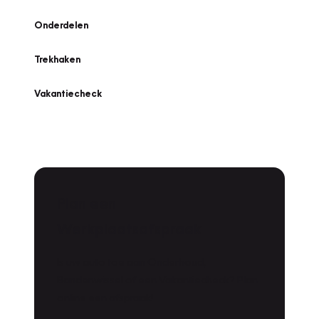
Onderdelen
Trekhaken
Vakantiecheck
Plan een
Werkplaatsafspraak
Is uw auto toe aan Onderhoud,
Bandenwissel of een Vakantiecheck? Plan
online een afspraak!