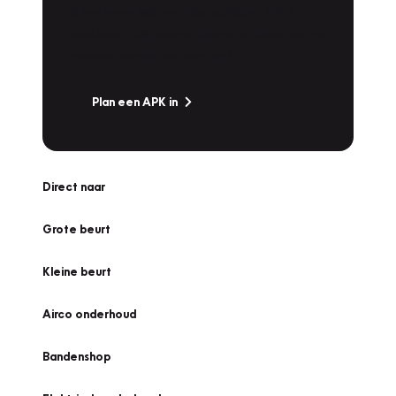
Is het weer tijd voor de jaarlijkse APK? Ga
snel naar Vakgarage bij u in de buurt, en ga
zonder zorgen de weg op!
Plan een APK in
Direct naar
Grote beurt
Kleine beurt
Airco onderhoud
Bandenshop