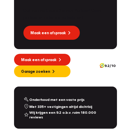
Dat kan via Lease Service Partner! Onze
Vakgarage
Dekkers
partner voor leaseonderhoud.
Molendijk 1A
,
5109 RL
's Gravenmoer
9.0
/10
Nu gesloten, maandag open vanaf 08:00
Maak een afspraak
Vakgarage
Nijland
Plantsoensingel Zuid 22A
,
7041 ZE
's-Heerenberg
10.0
/10
Maak een afspraak
Nu geopend tot 19:00
9.2/10
342
Garage zoeken
Vakgarage
De Dames Van Hurkmans
Afrikalaan 1a
,
5232 BD
's-Hertogenbosch
9.2
/10
Vandaag gesloten, maandag open vanaf 08:00
Onderhoud met een vaste prijs
Met 335+ vestigingen altijd dichtbij
Vakgarage
Leithon Cars
Wij krijgen een 9.2 o.b.v. ruim 180.000
reviews
Touwbaan 2 & Zoeterwoudseweg 23
,
Leiden
& Leiderdorp
9.3
/10