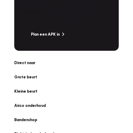
Is het weer tijd voor de jaarlijkse APK? Ga
snel naar Vakgarage bij u in de buurt, en ga
zonder zorgen de weg op!
Plan een APK in
Direct naar
Grote beurt
Kleine beurt
Airco onderhoud
Bandenshop