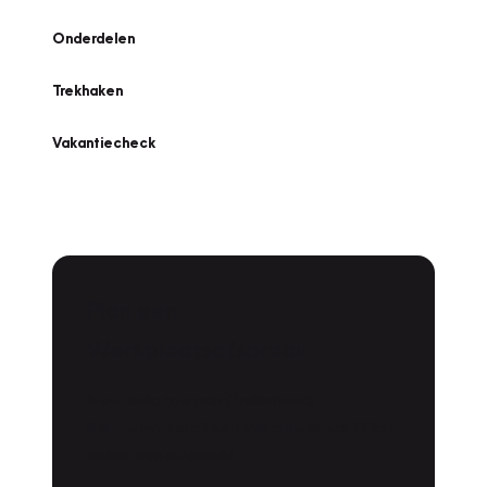
Onderdelen
Trekhaken
Vakantiecheck
Plan een
Werkplaatsafspraak
Is uw auto toe aan Onderhoud,
Bandenwissel of een Vakantiecheck? Plan
online een afspraak!