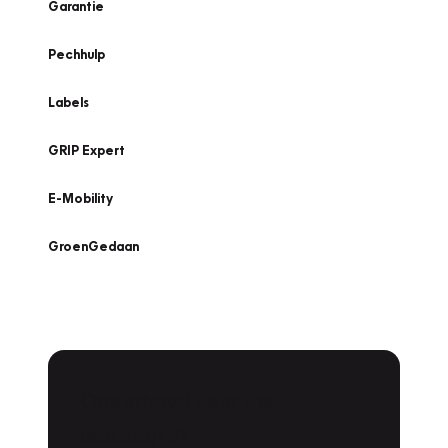
Garantie
Pechhulp
Labels
GRIP Expert
E-Mobility
GroenGedaan
Onderhoud voor uw
Zoeken
leaseauto?