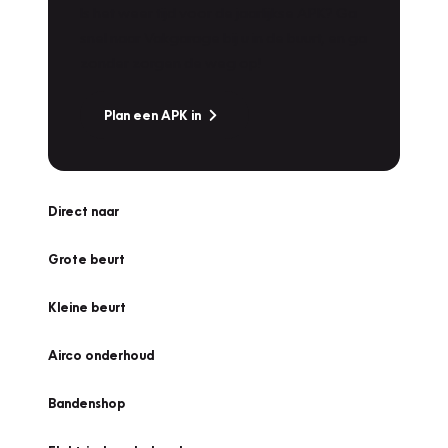
Is het weer tijd voor de jaarlijkse APK? Ga
snel naar Vakgarage bij u in de buurt, en ga
zonder zorgen de weg op!
Plan een APK in
Direct naar
Grote beurt
Kleine beurt
Airco onderhoud
Bandenshop