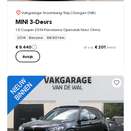
Vakgarage Stoomberg-Tulp
| Dongen (NB)
MINI 3-Deurs
1.5 Cooper 2014 Panorama Opendak Navi Clima
2014
Benzine
98.901 km
€ 9.440
€ 201
of v.a.
/mnd
Bekijk