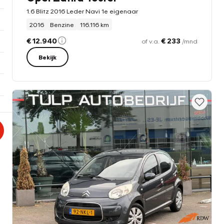
1.6 Blitz 2016 Leder Navi 1e eigenaar
2016
Benzine
116.116 km
€ 12.940
€ 233
of v.a.
/mnd
Bekijk