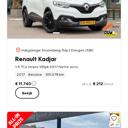
Vakgarage Stoomberg-Tulp
| Dongen (NB)
Renault Kadjar
1.6 TCe Intens 163pk 2017 Nette auto
2017
Benzine
135.078 km
€ 11.740
€ 212
of v.a.
/mnd
Bekijk