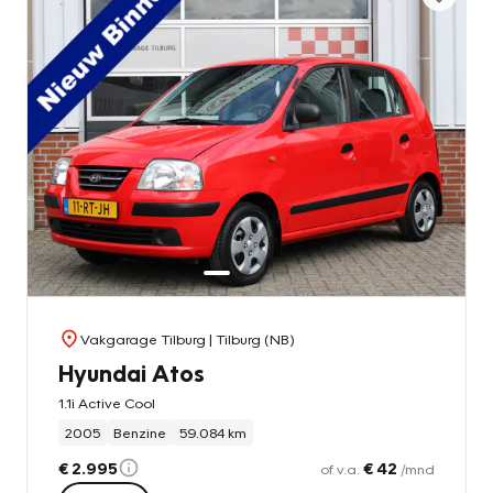
Vakgarage Tilburg
| Tilburg (NB)
Hyundai Atos
1.1i Active Cool
2005
Benzine
59.084 km
€ 2.995
€ 42
of v.a.
/mnd