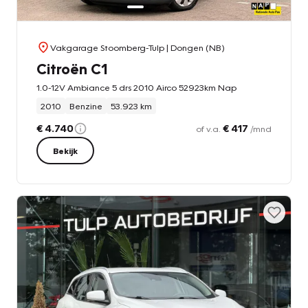
Vakgarage Stoomberg-Tulp
| Dongen (NB)
Citroën C1
1.0-12V Ambiance 5 drs 2010 Airco 52923km Nap
2010
Benzine
53.923 km
€ 4.740
€ 417
of v.a.
/mnd
Bekijk