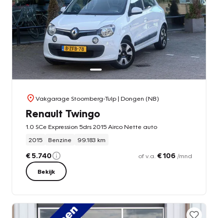
Vakgarage Stoomberg-Tulp
| Dongen (NB)
Renault Twingo
1.0 SCe Expression 5drs 2015 Airco Nette auto
2015
Benzine
99.183 km
€ 5.740
€ 106
of v.a.
/mnd
Bekijk