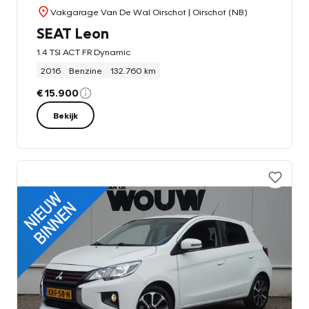
Vakgarage Van De Wal Oirschot
| Oirschot (NB)
SEAT Leon
1.4 TSI ACT FR Dynamic
2016
Benzine
132.760 km
€ 15.900
Bekijk