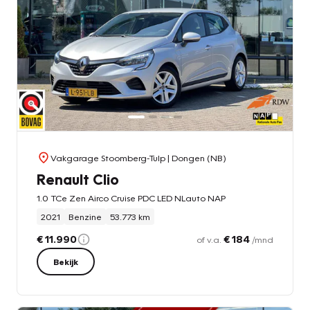
Vakgarage Stoomberg-Tulp
| Dongen (NB)
Renault Clio
1.0 TCe Zen Airco Cruise PDC LED NLauto NAP
2021
Benzine
53.773 km
€ 11.990
€ 184
of v.a.
/mnd
Bekijk