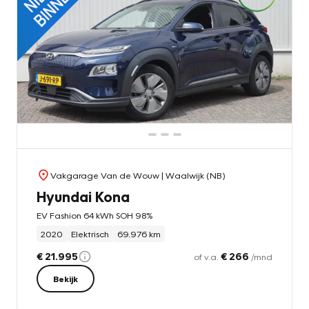
Vakgarage Van de Wouw
| Waalwijk (NB)
Hyundai Kona
EV Fashion 64 kWh SOH 98%
2020
Elektrisch
69.976 km
€ 21.995
€ 266
of v.a.
/mnd
Bekijk