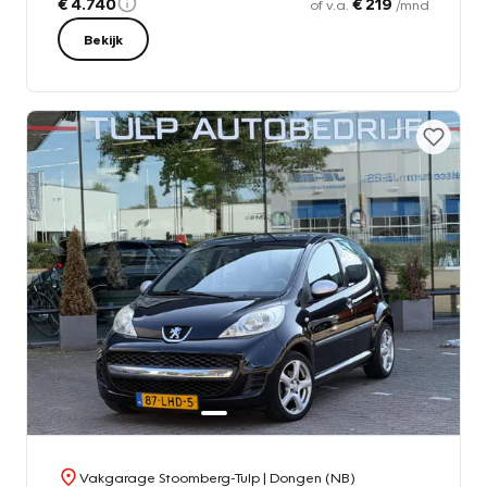
€ 4.740
€ 219
of v.a.
/mnd
Bekijk
Vakgarage Stoomberg-Tulp
| Dongen (NB)