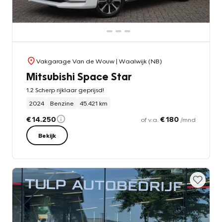
Vakgarage Van de Wouw
| Waalwijk (NB)
Mitsubishi Space Star
1.2 Scherp rijklaar geprijsd!
2024
Benzine
45.421 km
€ 14.250
€ 180
of v.a.
/mnd
Bekijk