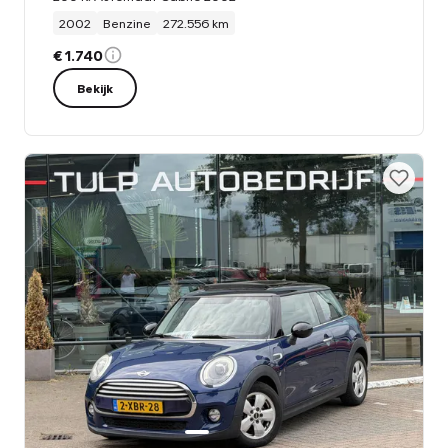
2002
Benzine
272.556 km
€ 1.740
Bekijk