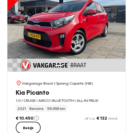
Vakgarage Braat
| Sprang Capelle (NB)
Kia Picanto
1.0 l CRUISE l AIRCO l BLUETOOTH l ALL-IN PRIJS!
2021
Benzine
59.656 km
€ 10.450
€ 132
of v.a.
/mnd
Bekijk