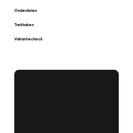
Onderdelen
Trekhaken
Vakantiecheck
Plan een
Werkplaatsafspraak
Is uw auto toe aan Onderhoud,
Bandenwissel of een Vakantiecheck? Plan
online een afspraak!