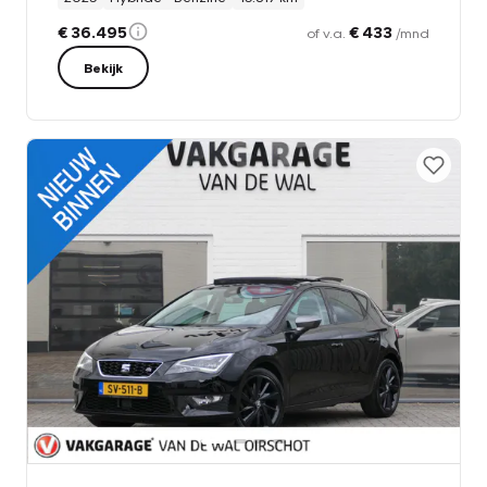
€ 36.495
€ 433
of v.a.
/mnd
Bekijk