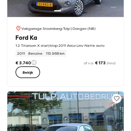
Vakgarage Stoomberg-Tulp
| Dongen (NB)
Ford Ka
1.2 Titanium X start/stop 2011 Airco Lmv Nette auto
2011
Benzine
113.968 km
€ 3.740
€ 173
of v.a.
/mnd
Bekijk