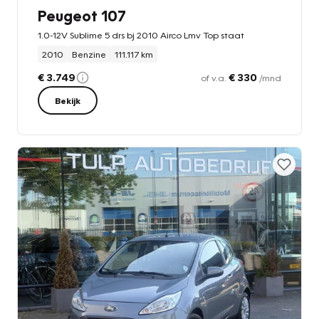
Peugeot 107
1.0-12V Sublime 5 drs bj 2010 Airco Lmv Top staat
2010
Benzine
111.117 km
€ 3.749
€ 330
of v.a.
/mnd
Bekijk