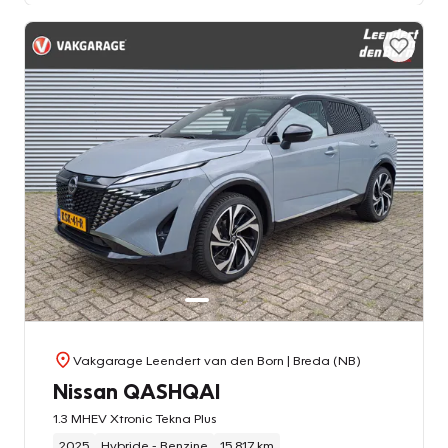
Vakgarage Leendert van den Born
| Breda (NB)
Nissan QASHQAI
1.3 MHEV Xtronic Tekna Plus
2025
Hybride - Benzine
15.817 km