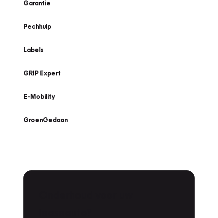
Garantie
Pechhulp
Labels
GRIP Expert
E-Mobility
GroenGedaan
Onderhoud voor uw
leaseauto?