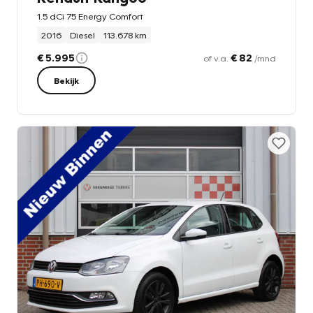
1.5 dCi 75 Energy Comfort
2016
Diesel
113.678 km
€ 5.995
€ 82
of v.a.
/mnd
Bekijk