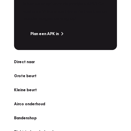
Is het weer tijd voor de jaarlijkse APK? Ga
snel naar Vakgarage bij u in de buurt, en ga
zonder zorgen de weg op!
Plan een APK in
Direct naar
Grote beurt
Kleine beurt
Airco onderhoud
Bandenshop