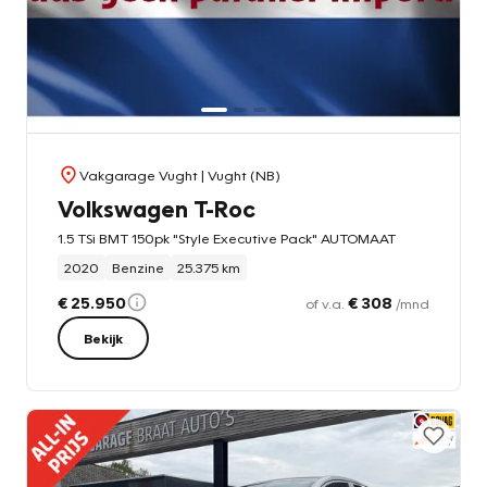
Vakgarage Vught
| Vught (NB)
Volkswagen T-Roc
1.5 TSi BMT 150pk "Style Executive Pack" AUTOMAAT
2020
Benzine
25.375 km
€ 25.950
€ 308
of v.a.
/mnd
Bekijk