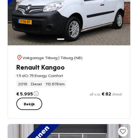
Vakgarage Tilburg
| Tilburg (NB)
Renault Kangoo
1.5 dCi 75 Energy Comfort
2016
Diesel
113.678 km
€ 5.995
€ 82
of v.a.
/mnd
Bekijk