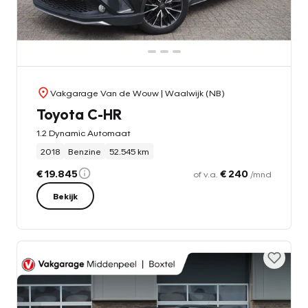
Vakgarage Van de Wouw
| Waalwijk (NB)
Toyota C-HR
1.2 Dynamic Automaat
2018
Benzine
52.545 km
€ 19.845
€ 240
of v.a.
/mnd
Bekijk