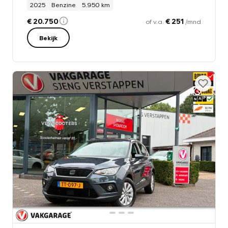
2025
Benzine
5.950 km
€ 20.750
€ 251
of v.a.
/mnd
Bekijk