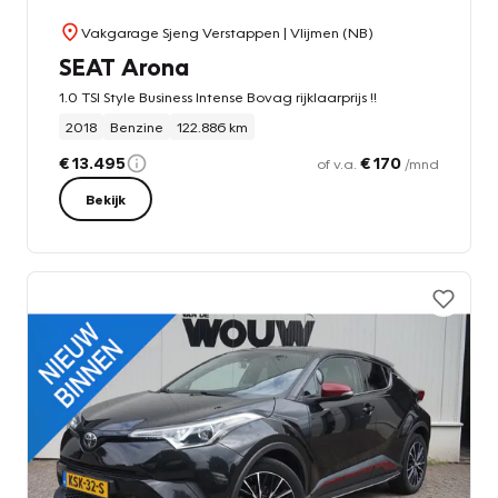
Vakgarage Sjeng Verstappen
| Vlijmen (NB)
SEAT Arona
1.0 TSI Style Business Intense Bovag rijklaarprijs !!
2018
Benzine
122.886 km
€ 13.495
€ 170
of v.a.
/mnd
Bekijk