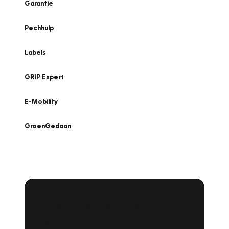
Garantie
Pechhulp
Labels
GRIP Expert
E-Mobility
GroenGedaan
Onderhoud voor uw
leaseauto?