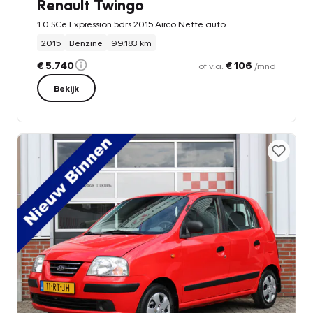
Renault Twingo
1.0 SCe Expression 5drs 2015 Airco Nette auto
2015
Benzine
99.183 km
€ 5.740
€ 106
of v.a.
/mnd
Bekijk