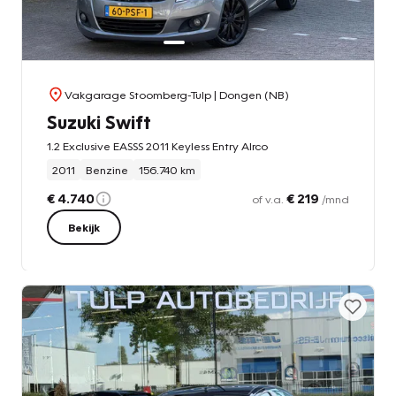
Vakgarage Stoomberg-Tulp
| Dongen (NB)
Suzuki Swift
1.2 Exclusive EASSS 2011 Keyless Entry AIrco
2011
Benzine
156.740 km
€ 4.740
€ 219
of v.a.
/mnd
Bekijk