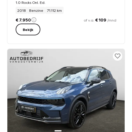
1.0 Rocks Onl. Ed.
2018
Benzine
71.112 km
€ 7.950
€ 109
of v.a.
/mnd
Bekijk