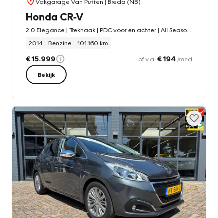
Vakgarage Van Putten
| Breda (NB)
Honda CR-V
2.0 Elegance | Trekhaak | PDC voor en achter | All Season banden | Climate control | Cruise control | Stoelverwarming | Camera
2014
Benzine
101.160 km
€ 15.999
€ 194
of v.a.
/mnd
Bekijk