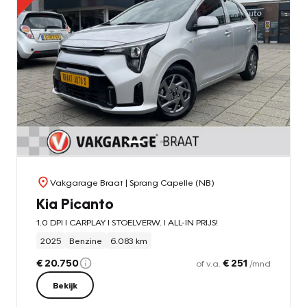
Vakgarage Braat
| Sprang Capelle (NB)
Kia Picanto
1.0 DPI l CARPLAY l STOELVERW. l ALL-IN PRIJS!
2025
Benzine
6.083 km
€ 20.750
€ 251
of v.a.
/mnd
Bekijk