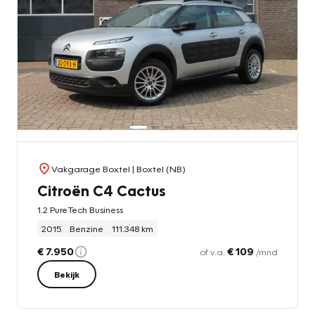
Vakgarage Boxtel
| Boxtel (NB)
Citroën C4 Cactus
1.2 PureTech Business
2015
Benzine
111.348 km
€ 7.950
€ 109
of v.a.
/mnd
Bekijk