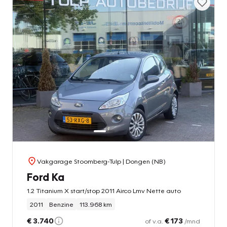
Vakgarage Stoomberg-Tulp
| Dongen (NB)
Ford Ka
1.2 Titanium X start/stop 2011 Airco Lmv Nette auto
2011
Benzine
113.968 km
€ 3.740
€ 173
of v.a.
/mnd