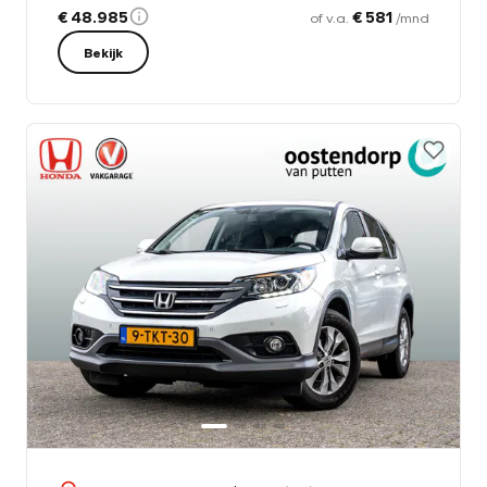
€ 48.985
€ 581
of v.a.
/mnd
Bekijk