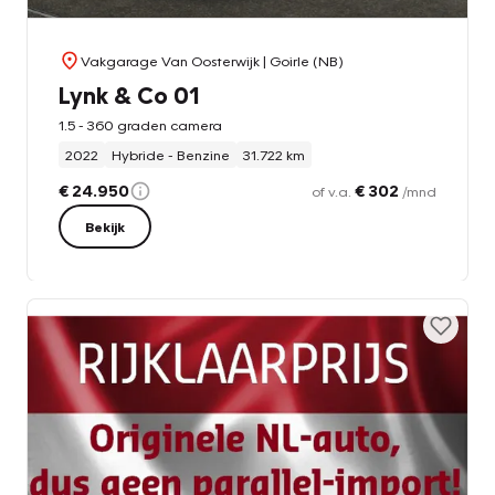
Vakgarage Van Oosterwijk
| Goirle (NB)
Lynk & Co 01
1.5 - 360 graden camera
2022
Hybride - Benzine
31.722 km
€ 24.950
€ 302
of v.a.
/mnd
Bekijk