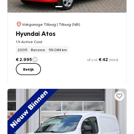
Vakgarage Tilburg
| Tilburg (NB)
Hyundai Atos
1.1i Active Cool
2005
Benzine
59.084 km
€ 2.995
€ 42
of v.a.
/mnd
Bekijk