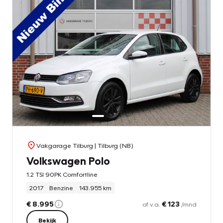
Vakgarage Tilburg
| Tilburg (NB)
Volkswagen Polo
1.2 TSI 90PK Comfortline
2017
Benzine
143.955 km
€ 8.995
€ 123
of v.a.
/mnd
Bekijk