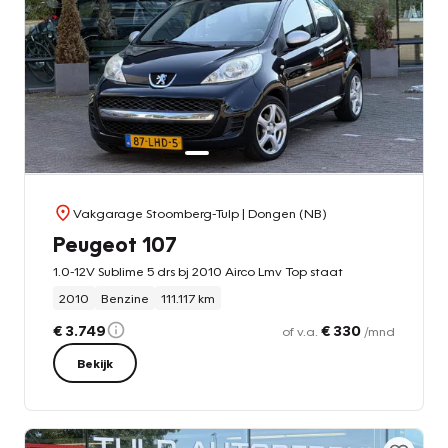
Vakgarage Stoomberg-Tulp
| Dongen (NB)
Peugeot 107
1.0-12V Sublime 5 drs bj 2010 Airco Lmv Top staat
2010
Benzine
111.117 km
€ 3.749
€ 330
of v.a.
/mnd
Bekijk