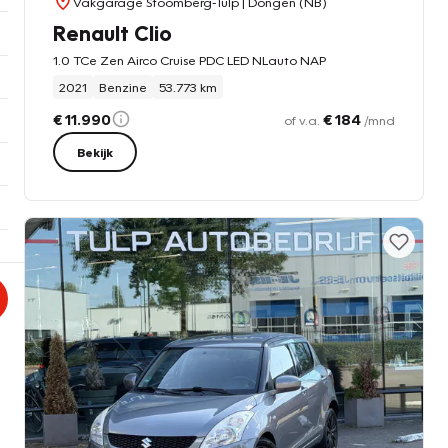
Vakgarage Stoomberg-Tulp
| Dongen (NB)
Renault Clio
1.0 TCe Zen Airco Cruise PDC LED NLauto NAP
2021
Benzine
53.773 km
€ 11.990
€ 184
of v.a.
/mnd
Bekijk