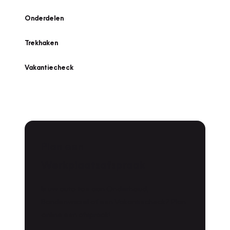
Onderdelen
Trekhaken
Vakantiecheck
Plan een
Werkplaatsafspraak
Is uw auto toe aan Onderhoud,
Bandenwissel of een Vakantiecheck? Plan
online een afspraak!