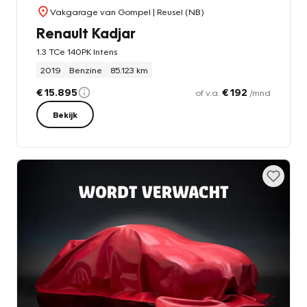
Vakgarage van Gompel
| Reusel (NB)
Renault Kadjar
1.3 TCe 140PK Intens
2019
Benzine
85.123 km
€ 15.895
€ 192
of v.a.
/mnd
Bekijk