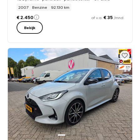
2007
Benzine
92.130 km
€ 2.450
€ 35
of v.a.
/mnd
Bekijk