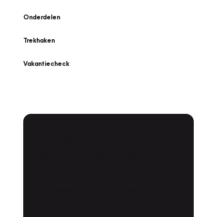
Onderdelen
Trekhaken
Vakantiecheck
Plan een
Werkplaatsafspraak
Is uw auto toe aan Onderhoud,
Bandenwissel of een Vakantiecheck? Plan
online een afspraak!