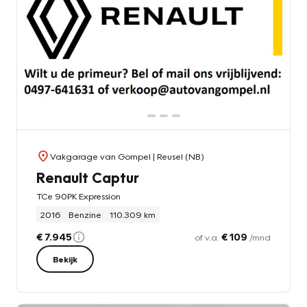
Vakgarage van Gompel
| Reusel (NB)
Renault Captur
TCe 90PK Expression
2016
Benzine
110.309 km
€ 7.945
€ 109
of v.a.
/mnd
Bekijk