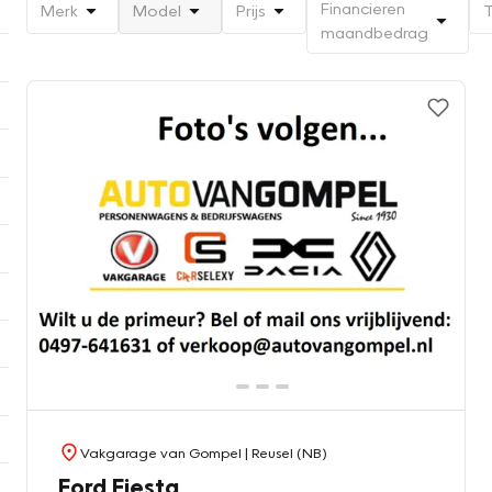
Financieren
Merk
Model
Prijs
T
maandbedrag
Vakgarage van Gompel
| Reusel (NB)
Ford Fiesta