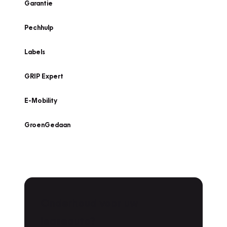
Garantie
Pechhulp
Labels
GRIP Expert
E-Mobility
GroenGedaan
Onderhoud voor uw
leaseauto?