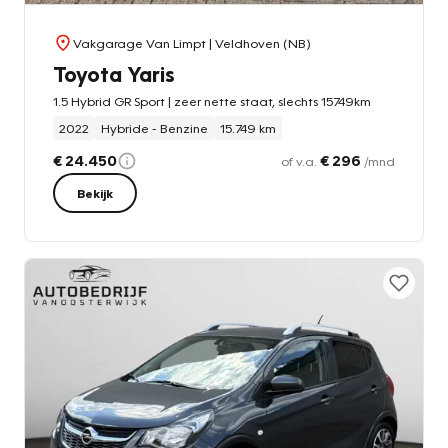
Vakgarage Van Limpt
| Veldhoven (NB)
Toyota Yaris
1.5 Hybrid GR Sport | zeer nette staat, slechts 15749km
2022
Hybride - Benzine
15.749 km
€ 24.450
€ 296
of v.a.
/mnd
Bekijk