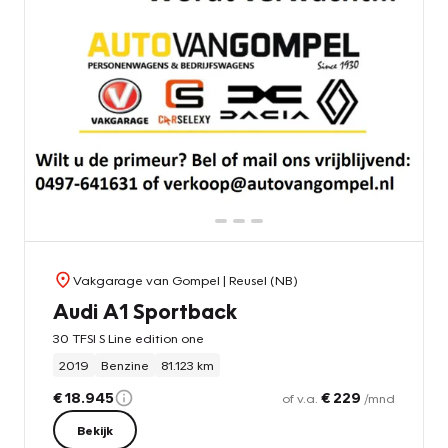
Vakgarage van Gompel
| Reusel (NB)
Audi A1 Sportback
30 TFSI S Line edition one
2019
Benzine
81.123 km
€ 18.945
€ 229
of v.a.
/mnd
Bekijk