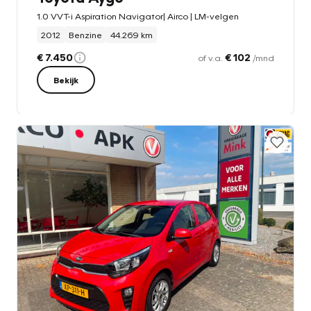
1.0 VVT-i Aspiration Navigator| Airco | LM-velgen
2012
Benzine
44.269 km
€ 7.450
€ 102
of v.a.
/mnd
Bekijk