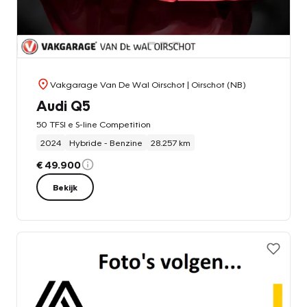
Vakgarage Van De Wal Oirschot
| Oirschot (NB)
Audi Q5
50 TFSI e S-line Competition
2024
Hybride - Benzine
28.257 km
€ 49.900
Bekijk