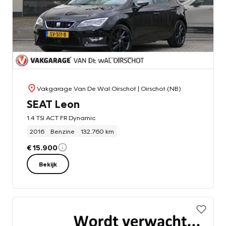
Vakgarage Van De Wal Oirschot
| Oirschot (NB)
SEAT Leon
1.4 TSI ACT FR Dynamic
2016
Benzine
132.760 km
€ 15.900
Bekijk