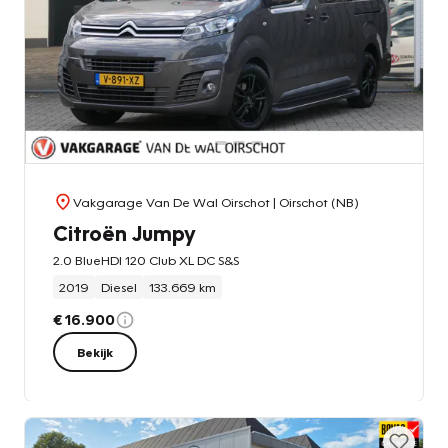
Vakgarage Van De Wal Oirschot
| Oirschot (NB)
Citroën Jumpy
2.0 BlueHDI 120 Club XL DC S&S
2019
Diesel
133.669 km
€ 16.900
Bekijk