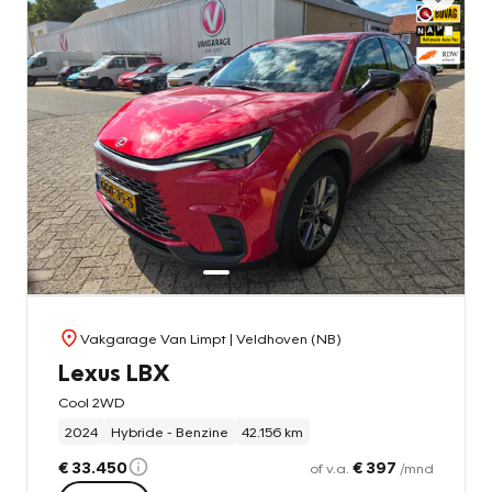
Vakgarage Van Limpt
| Veldhoven (NB)
Lexus LBX
Cool 2WD
2024
Hybride - Benzine
42.156 km
€ 33.450
€ 397
of v.a.
/mnd