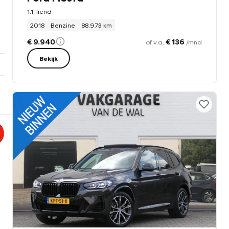
1.1 Trend
2018
Benzine
88.973 km
€ 9.940
€ 136
of v.a.
/mnd
Bekijk