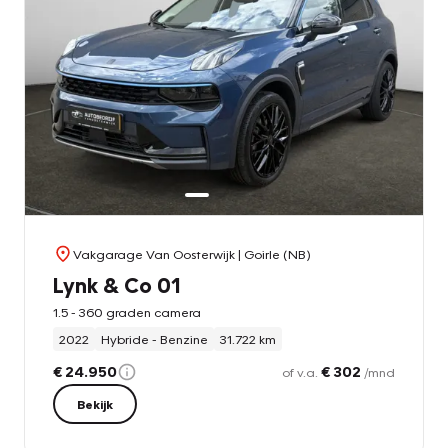
Vakgarage Van Oosterwijk
| Goirle (NB)
Lynk & Co 01
1.5 - 360 graden camera
2022
Hybride - Benzine
31.722 km
€ 24.950
€ 302
of v.a.
/mnd
Bekijk