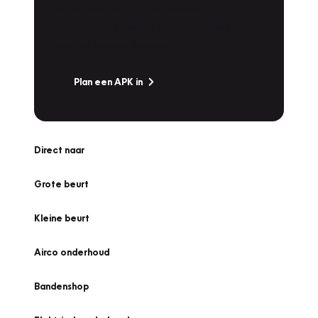
Is het weer tijd voor de jaarlijkse APK? Ga
snel naar Vakgarage bij u in de buurt, en ga
zonder zorgen de weg op!
Plan een APK in
Direct naar
Grote beurt
Kleine beurt
Airco onderhoud
Bandenshop