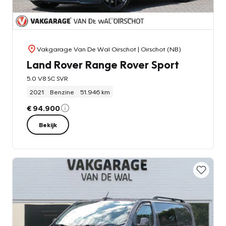
Vakgarage Van De Wal Oirschot
| Oirschot (NB)
Land Rover Range Rover Sport
5.0 V8 SC SVR
2021
Benzine
51.946 km
€ 94.900
Bekijk