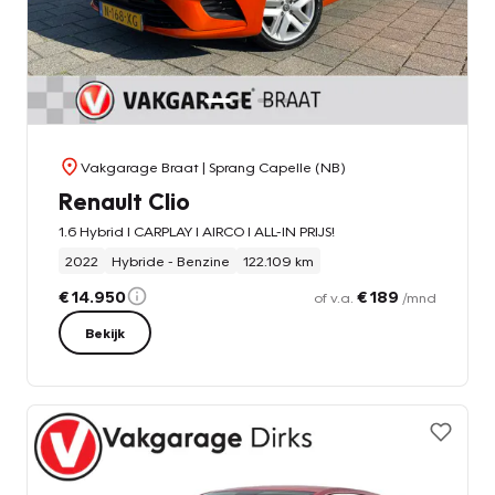
Vakgarage Braat
| Sprang Capelle (NB)
Renault Clio
1.6 Hybrid l CARPLAY l AIRCO l ALL-IN PRIJS!
2022
Hybride - Benzine
122.109 km
€ 14.950
€ 189
of v.a.
/mnd
Bekijk