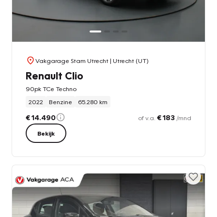
Vakgarage Stam Utrecht
| Utrecht (UT)
Renault Clio
90pk TCe Techno
2022
Benzine
65.280 km
€ 14.490
€ 183
of v.a.
/mnd
Bekijk