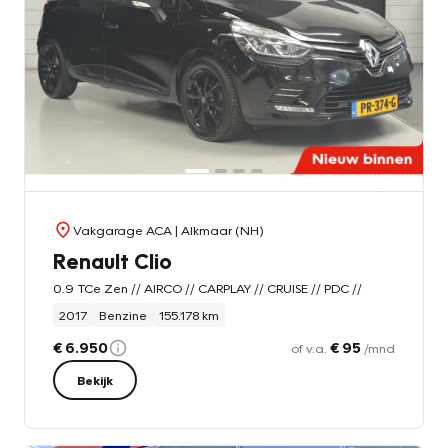
Vakgarage ACA
| Alkmaar (NH)
Renault Clio
0.9 TCe Zen // AIRCO // CARPLAY // CRUISE // PDC //
2017
Benzine
155.178 km
€ 6.950
€ 95
of v.a.
/mnd
Bekijk