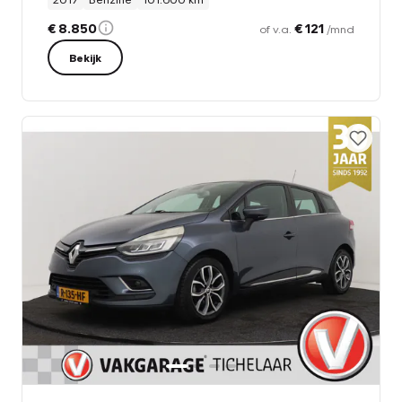
€ 8.850
€ 121
of v.a.
/mnd
Bekijk