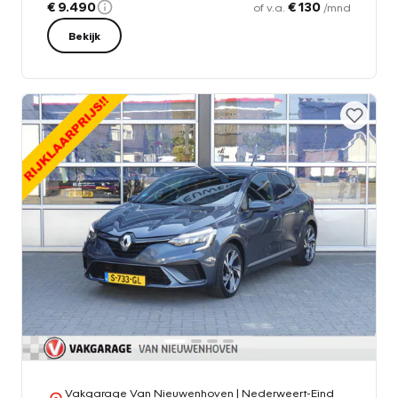
€ 9.490
€ 130
of v.a.
/mnd
Bekijk
Vakgarage Van Nieuwenhoven
| Nederweert-Eind