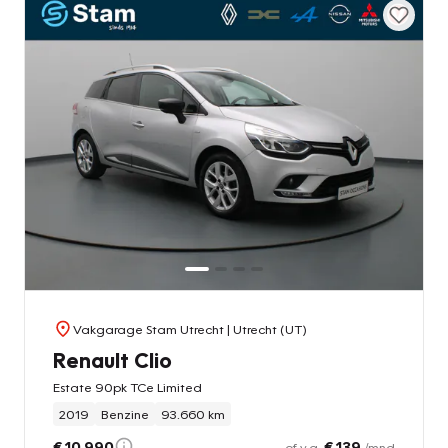
Vakgarage Stam Utrecht
| Utrecht (UT)
Renault Clio
Estate 90pk TCe Limited
2019
Benzine
93.660 km
€ 10.990
€ 139
of v.a.
/mnd