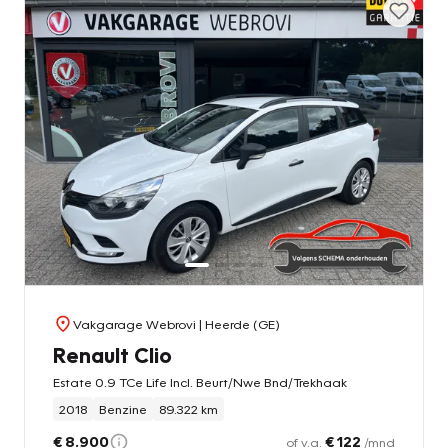
Vakgarage Webrovi
| Heerde (GE)
Renault Clio
Estate 0.9 TCe Life Incl. Beurt/Nwe Bnd/Trekhaak
2018
Benzine
89.322 km
€ 8.900
€ 122
of v.a.
/mnd