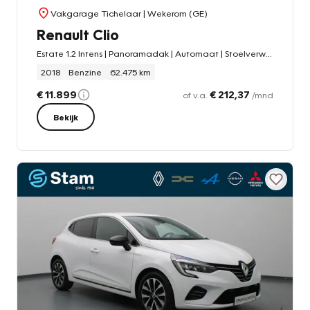
Vakgarage Tichelaar
| Wekerom (GE)
Renault Clio
Estate 1.2 Intens | Panoramadak | Automaat | Stoelverwarming | Camera | Climate Control | LED | Keyless Entry/Start |
2018
Benzine
62.475 km
€ 11.899
€ 212,37
of v.a.
/mnd
Bekijk