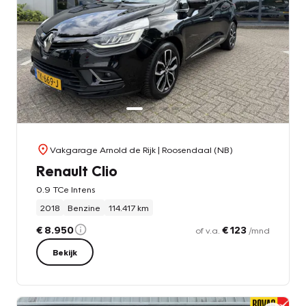
Vakgarage Arnold de Rijk
| Roosendaal (NB)
Renault Clio
0.9 TCe Intens
2018
Benzine
114.417 km
€ 8.950
€ 123
of v.a.
/mnd
Bekijk