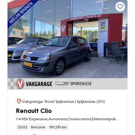
Vakgarage Troost Spijkenisse
| Spijkenisse (ZH)
Renault Clio
1.4-16V Expression,Automaat,Cruisecontrol,Elektrischpakket,Stuurbekrachting,Apk t/m 27-11-2026
2002
Benzine
181.281 km