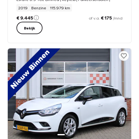
2019
Benzine
115.979 km
€ 9.445
€ 175
of v.a.
/mnd
Bekijk