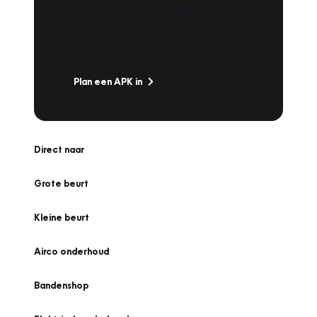
Is het weer tijd voor de jaarlijkse APK? Ga
snel naar Vakgarage bij u in de buurt, en ga
zonder zorgen de weg op!
Plan een APK in
Direct naar
Grote beurt
Kleine beurt
Airco onderhoud
Bandenshop