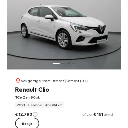
Vakgarage Stam Utrecht
| Utrecht (UT)
Renault Clio
TCe Zen 90pk
2021
Benzine
45.084 km
€ 12.790
€ 161
of v.a.
/mnd
Bekijk