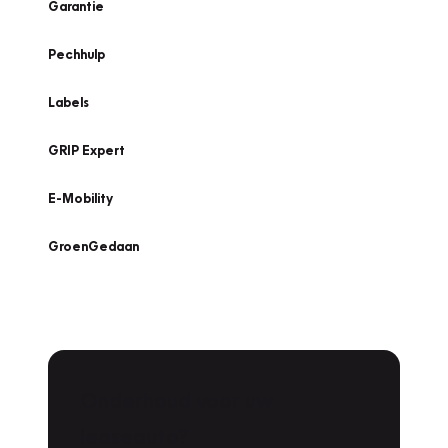
Garantie
Pechhulp
Labels
GRIP Expert
E-Mobility
GroenGedaan
Onderhoud voor uw
leaseauto?