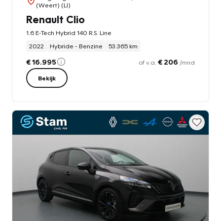
(Weert) (LI)
Renault Clio
1.6 E-Tech Hybrid 140 R.S. Line
2022
Hybride - Benzine
53.365 km
€ 16.995
€ 206
of v.a.
/mnd
Bekijk