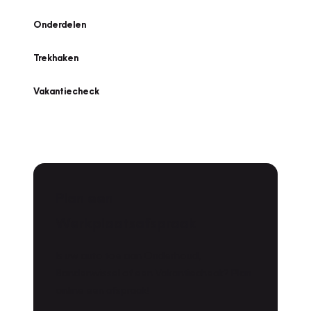
Onderdelen
Trekhaken
Vakantiecheck
Plan een
Werkplaatsafspraak
Is uw auto toe aan Onderhoud,
Bandenwissel of een Vakantiecheck? Plan
online een afspraak!