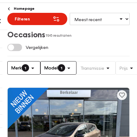
Homepage
Filteren
Occasions
196 resultaten
Vergelijken
Merk
Model
Transmissie
Prijs
1
1