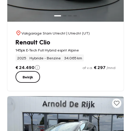
Vakgarage Stam Utrecht
| Utrecht (UT)
Renault Clio
145pk E-Tech Full Hybrid esprit Alpine
2025
Hybride - Benzine
34.065 km
€ 24.490
€ 297
of v.a.
/mnd
Bekijk