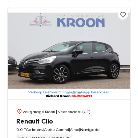
Vakgarage Kroon
| Veenendaal (UT)
Renault Clio
0.9 TCe Intens|Cruise Control|Airco|Navigatie|
2017
Benzine
101.600 km