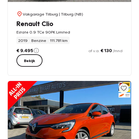
Vakgarage Tilburg
| Tilburg (NB)
Renault Clio
Estate 0.9 TCe 90PK Limited
2019
Benzine
111.781 km
€ 9.495
€ 130
of v.a.
/mnd
Bekijk