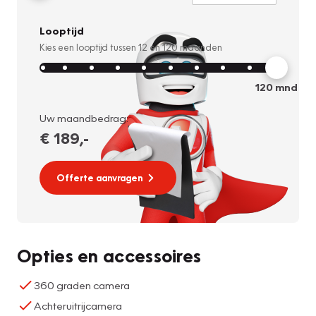
Looptijd
Kies een looptijd tussen
12
en
120
maanden
120
mnd
Uw maandbedrag:
€ 189
,-
Offerte aanvragen
Opties en accessoires
360 graden camera
Achteruitrijcamera