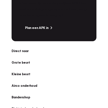
Is het weer tijd voor de jaarlijkse APK? Ga
snel naar Vakgarage bij u in de buurt, en ga
zonder zorgen de weg op!
Plan een APK in
Direct naar
Grote beurt
Kleine beurt
Airco onderhoud
Bandenshop