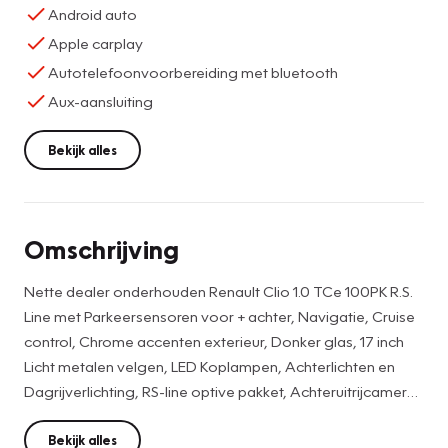
Android auto
Apple carplay
Autotelefoonvoorbereiding met bluetooth
Aux-aansluiting
Bekijk alles
Omschrijving
Nette dealer onderhouden Renault Clio 1.0 TCe 100PK R.S.
Line met Parkeersensoren voor + achter, Navigatie, Cruise
control, Chrome accenten exterieur, Donker glas, 17 inch
Licht metalen velgen, LED Koplampen, Achterlichten en
Dagrijverlichting, RS-line optive pakket, Achteruitrijcamera,
360 graden camera, Automatisch inparkeren functie,
Elektrisch wegklapbare trekhaak, Uitlaatsierstuk, Keyless
Bekijk alles