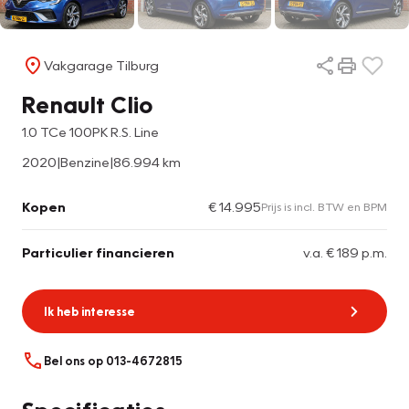
Vakgarage Tilburg
Renault Clio
1.0 TCe 100PK R.S. Line
2020
|
Benzine
|
86.994 km
Kopen
€ 14.995
Prijs is incl. BTW en BPM
Particulier financieren
v.a. € 189 p.m.
Ik heb interesse
Bel ons op 013-4672815