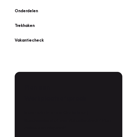
Onderdelen
Trekhaken
Vakantiecheck
Plan een
Werkplaatsafspraak
Is uw auto toe aan Onderhoud,
Bandenwissel of een Vakantiecheck? Plan
online een afspraak!