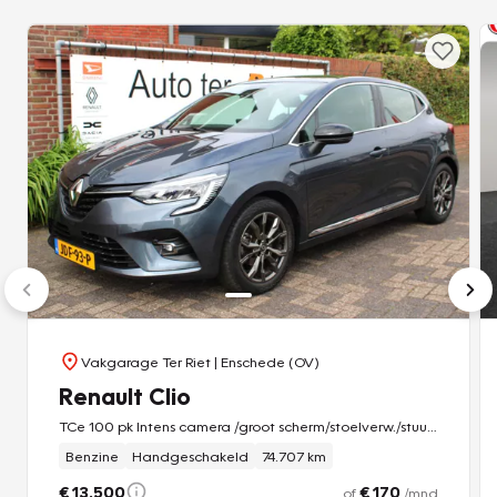
Vakgarage Ter Riet
| Enschede (OV)
Renault Clio
TCe 100 pk Intens camera /groot scherm/stoelverw./stuurverw. /e.t.c.
Benzine
Handgeschakeld
74.707 km
€ 13.500
€ 170
of
/mnd