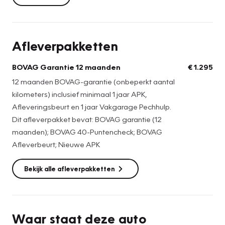
entry + start, Elektrische ramen voor + achter, Elektrisch
verstel, verwarm en inklapbare buitenspiegels, Lane assist,
Half lederen bekleding, Sportstoelen, Lichtsensor,
Afleverpakketten
regensensor, lederen sportstuur + versnellingspook,
START/STOP systeem, Spraakbediening, Bluetooth
BOVAG Garantie 12 maanden
€ 1.295
telefoon functie, Armsteun voor, ISOFIX bevestiging voor
12 maanden BOVAG-garantie (onbeperkt aantal
kinderzitjes, Airco, Climate control, Apple carplay, Android
kilometers) inclusief minimaal 1 jaar APK,
auto, DAB+, USB aansluiting, AUX aansluiting en een
Afleveringsbeurt en 1 jaar Vakgarage Pechhulp.
Nationale autopas! 2e eigenaars auto!
Dit afleverpakket bevat: BOVAG garantie (12
maanden); BOVAG 40-Puntencheck; BOVAG
Bekijk voor het volledige aantal foto's van deze Clio onze
Afleverbeurt; Nieuwe APK
website!
Bekijk alle afleverpakketten
Waar staat deze auto