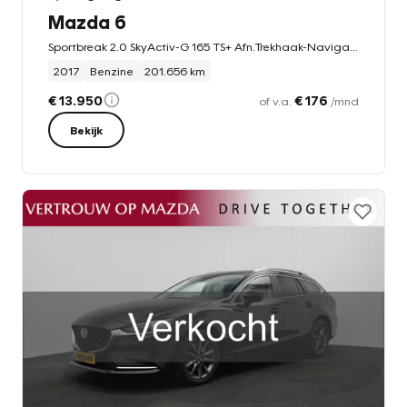
Mazda 6
Sportbreak 2.0 SkyActiv-G 165 TS+ Afn.Trekhaak-Navigatie-Cr.contr-Clima-Camera-Parkeersensoren-Stoel/Stuurverwarming-Lm19''velgen-Leder-LED
2017
Benzine
201.656 km
€ 13.950
€ 176
of v.a.
/mnd
Bekijk