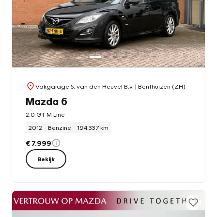
Vakgarage S. van den Heuvel B.v.
| Benthuizen (ZH)
Mazda 6
2.0 GT-M Line
2012
Benzine
194.337 km
€ 7.999
Bekijk