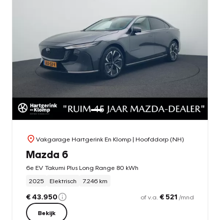
Vakgarage Hartgerink En Klomp
| Hoofddorp (NH)
Mazda 6
6e EV Takumi Plus Long Range 80 kWh
2025
Elektrisch
7.246 km
€ 43.950
€ 521
of v.a.
/mnd
Bekijk