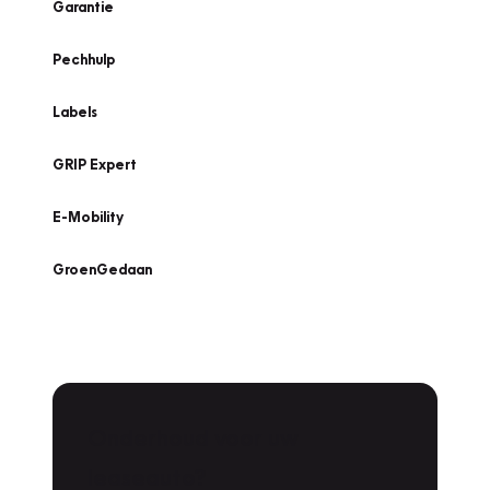
Garantie
Pechhulp
Labels
GRIP Expert
E-Mobility
GroenGedaan
Onderhoud voor uw
leaseauto?