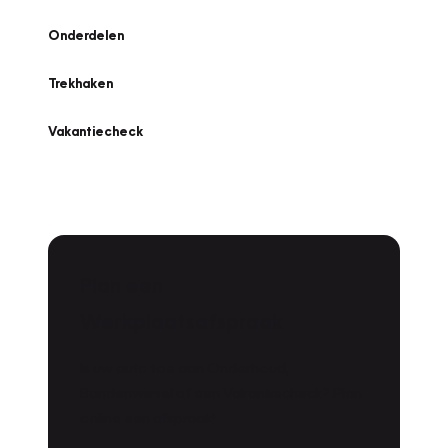
Onderdelen
Trekhaken
Vakantiecheck
Plan een
Werkplaatsafspraak
Is uw auto toe aan Onderhoud,
Bandenwissel of een Vakantiecheck? Plan
online een afspraak!