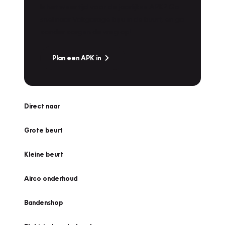
Is het weer tijd voor de jaarlijkse APK? Ga
snel naar Vakgarage bij u in de buurt, en ga
zonder zorgen de weg op!
Plan een APK in
Direct naar
Grote beurt
Kleine beurt
Airco onderhoud
Bandenshop