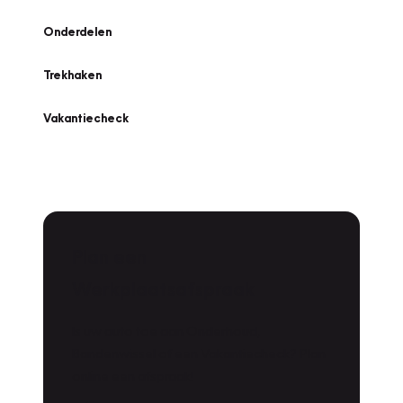
Onderdelen
Trekhaken
Vakantiecheck
Plan een
Werkplaatsafspraak
Is uw auto toe aan Onderhoud,
Bandenwissel of een Vakantiecheck? Plan
online een afspraak!