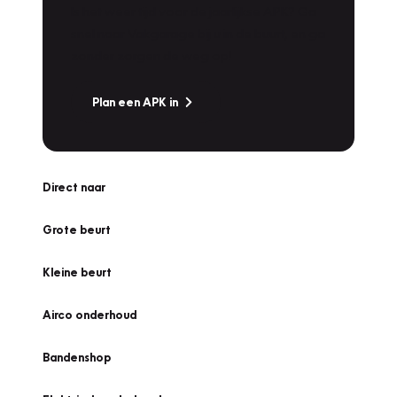
Is het weer tijd voor de jaarlijkse APK? Ga
snel naar Vakgarage bij u in de buurt, en ga
zonder zorgen de weg op!
Plan een APK in
Direct naar
Grote beurt
Kleine beurt
Airco onderhoud
Bandenshop