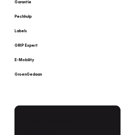
Garantie
Pechhulp
Labels
GRIP Expert
E-Mobility
GroenGedaan
Onderhoud voor uw
leaseauto?