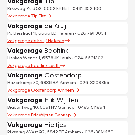
Vakgarage
Tip
Rijksweg Zuid 52, 6662 KE Elst - 0481-352400
Vakgarage Tip Elst
Vakgarage
de Kruijf
Polderstraat 11, 6666 LD Heteren - 026 791 3034
Vakgarage de Kruijf Heteren
Vakgarage
Booltink
Lieskes Wengs 1, 6578 JK Leuth - 024-6631302
Vakgarage Booltink Leuth
Vakgarage
Oostendorp
Hazenkamp 70, 6836 BA Arnhem - 026-3203355
Vakgarage Oostendorp Arnhem
Vakgarage
Erik Wijtten
Brabantweg 10, 6591 HV Gennep - 0485-511894
Vakgarage Erik Wijtten Gennep
Vakgarage
Hieltjes
Rijksweg-West 92, 6842 BE Arnhem - 026-3814460