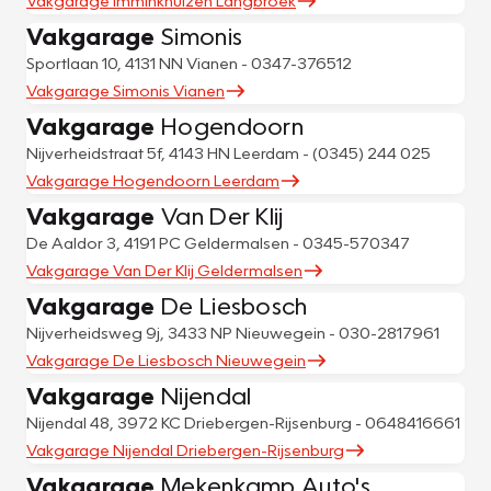
Vakgarage Imminkhuizen Langbroek
Vakgarage
Simonis
Sportlaan 10, 4131 NN Vianen - 0347-376512
Vakgarage Simonis Vianen
Vakgarage
Hogendoorn
Nijverheidstraat 5f, 4143 HN Leerdam - (0345) 244 025
Vakgarage Hogendoorn Leerdam
Vakgarage
Van Der Klij
De Aaldor 3, 4191 PC Geldermalsen - 0345-570347
Vakgarage Van Der Klij Geldermalsen
Vakgarage
De Liesbosch
Nijverheidsweg 9j, 3433 NP Nieuwegein - 030-2817961
Vakgarage De Liesbosch Nieuwegein
Vakgarage
Nijendal
Nijendal 48, 3972 KC Driebergen-Rijsenburg - 0648416661
Vakgarage Nijendal Driebergen-Rijsenburg
Vakgarage
Mekenkamp Auto's