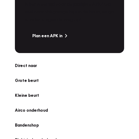
Is het weer tijd voor de jaarlijkse APK? Ga
snel naar Vakgarage bij u in de buurt, en ga
zonder zorgen de weg op!
Plan een APK in
Direct naar
Grote beurt
Kleine beurt
Airco onderhoud
Bandenshop