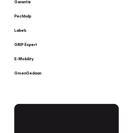
Garantie
Pechhulp
Labels
GRIP Expert
E-Mobility
GroenGedaan
Onderhoud voor uw
leaseauto?