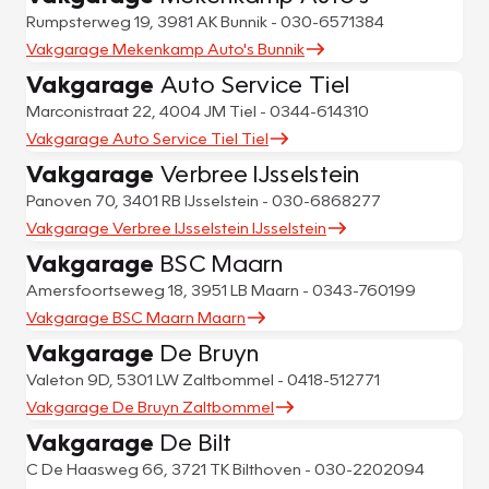
Rumpsterweg 19, 3981 AK Bunnik - 030-6571384
Vakgarage Mekenkamp Auto's Bunnik
Vakgarage
Auto Service Tiel
Marconistraat 22, 4004 JM Tiel - 0344-614310
Vakgarage Auto Service Tiel Tiel
Vakgarage
Verbree IJsselstein
Panoven 70, 3401 RB IJsselstein - 030-6868277
Vakgarage Verbree IJsselstein IJsselstein
Vakgarage
BSC Maarn
Amersfoortseweg 18, 3951 LB Maarn - 0343-760199
Vakgarage BSC Maarn Maarn
Vakgarage
De Bruyn
Valeton 9D, 5301 LW Zaltbommel - 0418-512771
Vakgarage De Bruyn Zaltbommel
Vakgarage
De Bilt
C De Haasweg 66, 3721 TK Bilthoven - 030-2202094