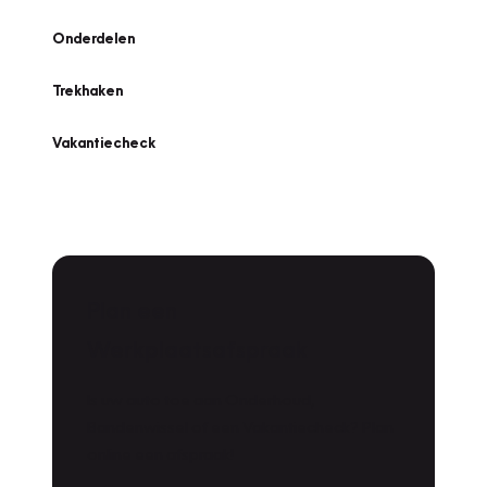
Onderdelen
Trekhaken
Vakantiecheck
Plan een
Werkplaatsafspraak
Is uw auto toe aan Onderhoud,
Bandenwissel of een Vakantiecheck? Plan
online een afspraak!