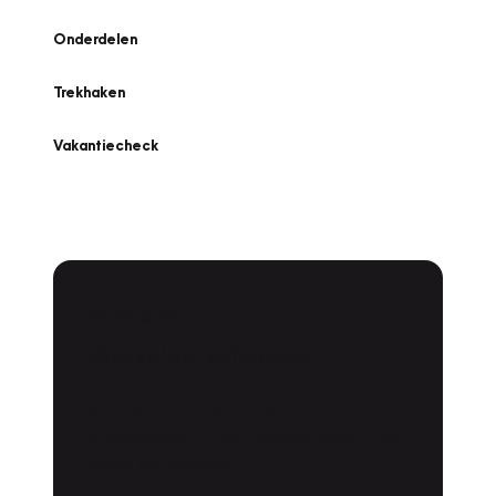
Onderdelen
Trekhaken
Vakantiecheck
Plan een
Werkplaatsafspraak
Is uw auto toe aan Onderhoud,
Bandenwissel of een Vakantiecheck? Plan
online een afspraak!