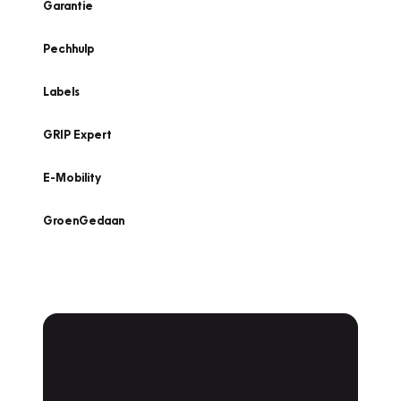
Garantie
Pechhulp
Labels
GRIP Expert
E-Mobility
GroenGedaan
Onderhoud voor uw
leaseauto?