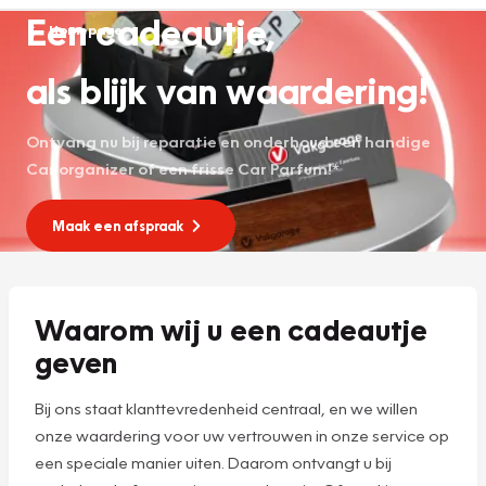
Een cadeautje,
Homepage
als blijk van waardering!
Ontvang nu bij reparatie en onderhoud een handige
Car organizer of een frisse Car Parfum!*
Maak een afspraak
Waarom wij u een cadeautje
geven
Bij ons staat klanttevredenheid centraal, en we willen
onze waardering voor uw vertrouwen in onze service op
een speciale manier uiten. Daarom ontvangt u bij