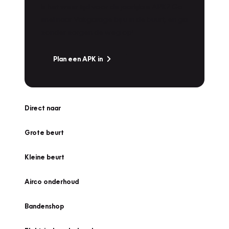
Is het weer tijd voor de jaarlijkse APK? Ga
snel naar Vakgarage bij u in de buurt, en ga
zonder zorgen de weg op!
Plan een APK in
Direct naar
Grote beurt
Kleine beurt
Airco onderhoud
Bandenshop