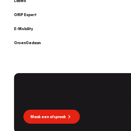
Labels
GRIP Expert
E-Mobility
GroenGedaan
Onderhoud voor uw leaseauto?
Dat kan via Lease Service Partner! Onze partner voor
Maak een afspraak