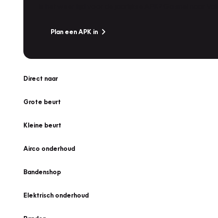
Is het weer tijd voor de jaarlijkse APK? Ga snel naar V
Plan een APK in
Direct naar
Grote beurt
Kleine beurt
Airco onderhoud
Bandenshop
Elektrisch onderhoud