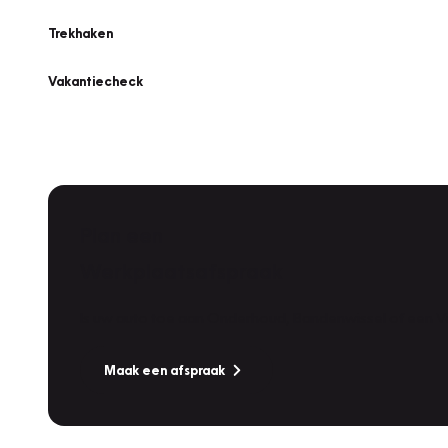
Trekhaken
Vakantiecheck
Plan een
Werkplaatsafspraak
Is uw auto toe aan Onderhoud, Bandenwissel of een Va
Maak een afspraak