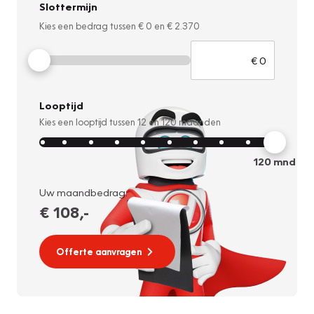
Slottermijn
Kies een bedrag tussen
€ 0
en
€ 2.370
Looptijd
Kies een looptijd tussen
12
en
120
maanden
120
mnd
Uw maandbedrag:
€ 108
,-
Offerte aanvragen