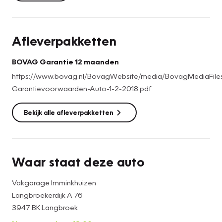
-12 maanden Vakgarage Pechhulp inclusief Europadekking
-Nieuwe APK
Afleverpakketten
BOVAG Garantie 12 maanden
https://www.bovag.nl/BovagWebsite/media/BovagMediaFi
Garantievoorwaarden-Auto-1-2-2018.pdf
Bekijk alle afleverpakketten
Waar staat deze auto
Vakgarage Imminkhuizen
Langbroekerdijk A 76
3947 BK Langbroek