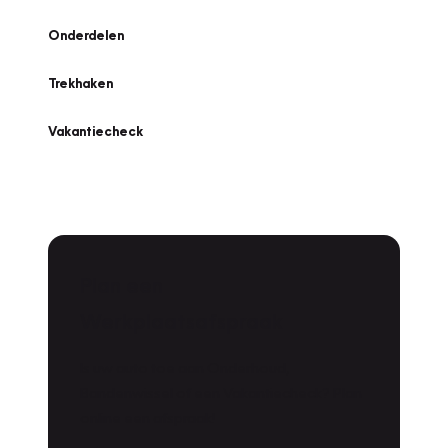
Onderdelen
Trekhaken
Vakantiecheck
Plan een
Werkplaatsafspraak
Is uw auto toe aan Onderhoud,
Bandenwissel of een Vakantiecheck? Plan
online een afspraak!