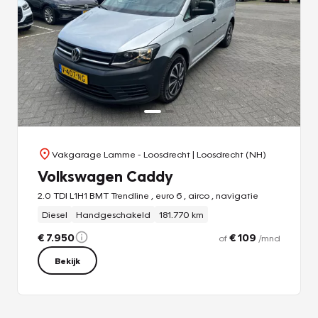
Vakgarage Lamme - Loosdrecht
| Loosdrecht (NH)
Volkswagen Caddy
2.0 TDI L1H1 BMT Trendline , euro 6 , airco , navigatie
Diesel
Handgeschakeld
181.770 km
€ 7.950
€ 109
of
/mnd
Bekijk