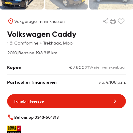
Vakgarage Imminkhuizen
Volkswagen Caddy
1.6i Comfortline + Trekhaak, Mooi!!
2010
|
Benzine
|
193.318 km
Kopen
€ 7.900
BTW niet verrekenbaar
Particulier financieren
v.a. € 108 p.m.
Ik heb interesse
Bel ons op 0343-561318