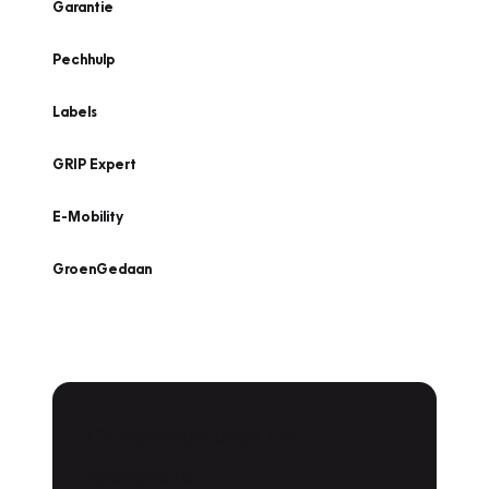
Garantie
Pechhulp
Labels
GRIP Expert
E-Mobility
GroenGedaan
Onderhoud voor uw
leaseauto?