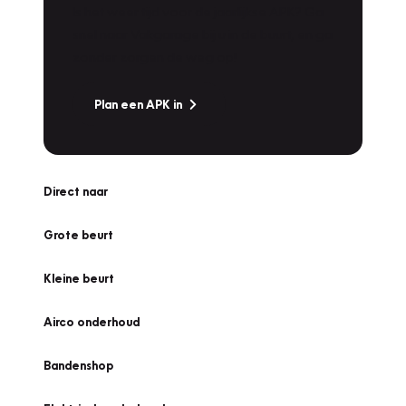
Is het weer tijd voor de jaarlijkse APK? Ga
snel naar Vakgarage bij u in de buurt, en ga
zonder zorgen de weg op!
Plan een APK in
Direct naar
Grote beurt
Kleine beurt
Airco onderhoud
Bandenshop