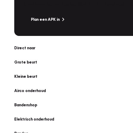
Is het weer tijd voor de jaarlijkse APK? Ga snel naar V
Plan een APK in
Direct naar
Grote beurt
Kleine beurt
Airco onderhoud
Bandenshop
Elektrisch onderhoud