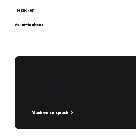
Trekhaken
Vakantiecheck
Plan een
Werkplaatsafspraak
Is uw auto toe aan Onderhoud, Bandenwissel of een Va
Maak een afspraak