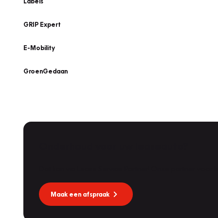
Labels
GRIP Expert
E-Mobility
GroenGedaan
Onderhoud voor uw leaseauto?
Dat kan via Lease Service Partner! Onze partner voor
Maak een afspraak