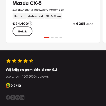
Mazda CX-5
2.0 SkyActiv-G 165 Luxury Automaat
Benzine
Automaat
185.553 km
€ 24.400
€ 295
of
/mnd
Bekijk
Wij krijgen gemiddeld een 9.2
o.b.v. ruim 190.900 reviews
9.2/10