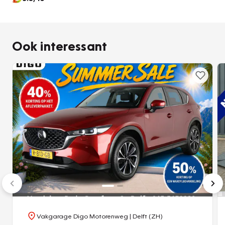
Pragmatisch en veilig als deze auto is, beschikt hij over
diverse veiligheidssystemen. Dat de auto steeds meer
taken van de bestuurder overneemt, merkt u bijvoorbeeld
Ook interessant
aan het systeem voor verkeersbord-detectie in deze
MAZDA. De dode hoek is een van de gevaarlijkste zones
van elke auto. Daarom is deze MAZDA Cx-5 voorzien van
een actieve dodehoekdetectie. Dankzij de lane assist blijft
u keurig binnen de lijnen op de weg. Ook helpen het head-
up display, driver alert systeem, hill launge assist, city brake
system en bandenspanningcontrolesysteem, uw rit tot een
veilige rit te maken.
We doen ons best om deze auto voor u te omschrijven,
maar het beste ervaart u hem als hij voor u staat. Neemt u
snel contact met ons op voor een afspraak?
Vakgarage Digo Motorenweg
| Delft (ZH)