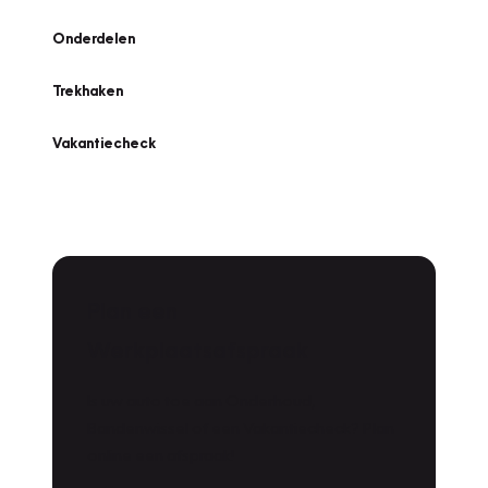
Onderdelen
Trekhaken
Vakantiecheck
Plan een
Werkplaatsafspraak
Is uw auto toe aan Onderhoud,
Bandenwissel of een Vakantiecheck? Plan
online een afspraak!