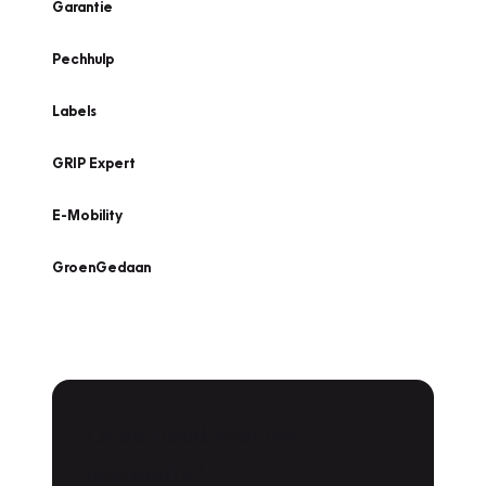
Garantie
Pechhulp
Labels
GRIP Expert
E-Mobility
GroenGedaan
Onderhoud voor uw
leaseauto?