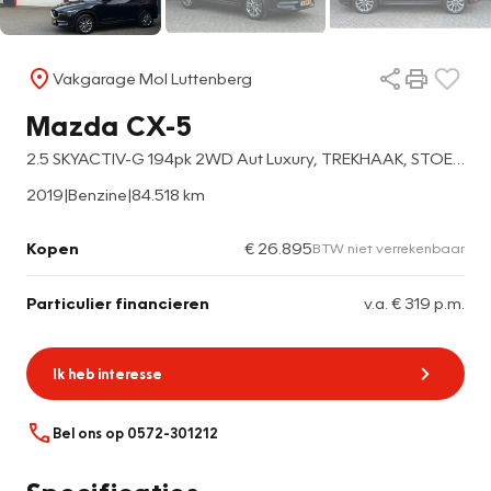
Vakgarage Mol Luttenberg
Mazda CX-5
2.5 SKYACTIV-G 194pk 2WD Aut Luxury, TREKHAAK, STOELVERW. STUURVERW. 360CAM. HEADUP, ETC, ETC
2019
|
Benzine
|
84.518 km
Kopen
€ 26.895
BTW niet verrekenbaar
Particulier financieren
v.a. € 319 p.m.
Ik heb interesse
Bel ons op 0572-301212