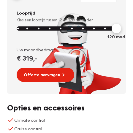
Looptijd
Kies een looptijd tussen
12
en
120
maanden
120
mnd
Uw maandbedrag:
€ 319
,-
Offerte aanvragen
Opties en accessoires
Climate control
Cruise control