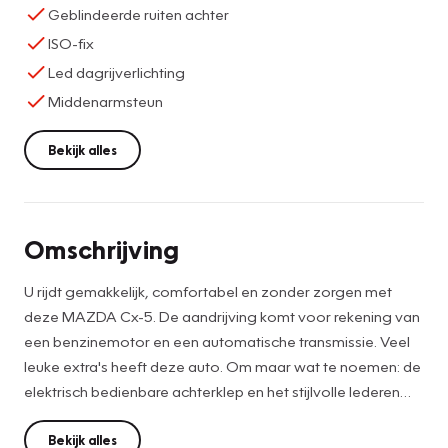
Geblindeerde ruiten achter
ISO-fix
Led dagrijverlichting
Middenarmsteun
Bekijk alles
Omschrijving
U rijdt gemakkelijk, comfortabel en zonder zorgen met
deze MAZDA Cx-5. De aandrijving komt voor rekening van
een benzinemotor en een automatische transmissie. Veel
leuke extra's heeft deze auto. Om maar wat te noemen: de
elektrisch bedienbare achterklep en het stijlvolle lederen
interieur. Ook de passagiers achterin ervaren het ultieme
comfort, dankzij de verwarmde achterbank. Bij de zeer
Bekijk alles