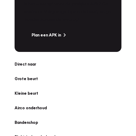
Is het weer tijd voor de jaarlijkse APK? Ga
snel naar Vakgarage bij u in de buurt, en ga
zonder zorgen de weg op!
Plan een APK in
Direct naar
Grote beurt
Kleine beurt
Airco onderhoud
Bandenshop