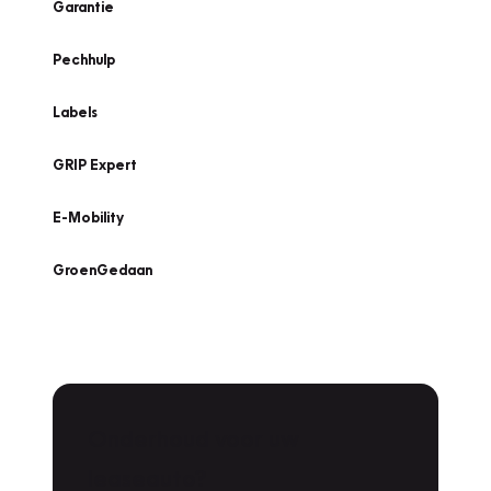
Garantie
Pechhulp
Labels
GRIP Expert
E-Mobility
GroenGedaan
Onderhoud voor uw
leaseauto?