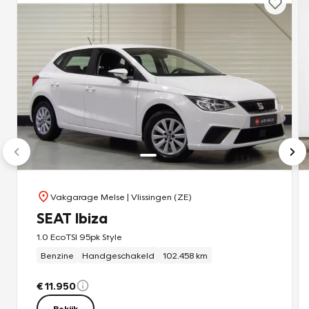
Vakgarage Melse
| Vlissingen (ZE)
SEAT Ibiza
1.0 EcoTSI 95pk Style
Benzine
Handgeschakeld
102.458 km
€ 11.950
Bekijk