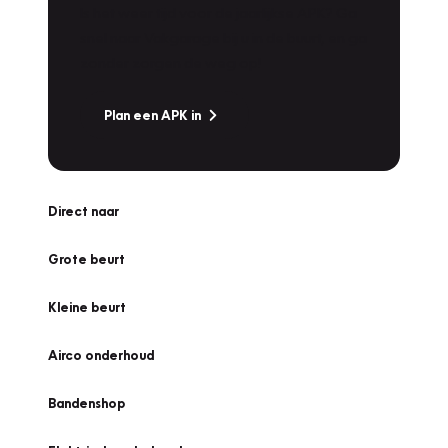
Is het weer tijd voor de jaarlijkse APK? Ga
snel naar Vakgarage bij u in de buurt, en ga
zonder zorgen de weg op!
Plan een APK in
Direct naar
Grote beurt
Kleine beurt
Airco onderhoud
Bandenshop