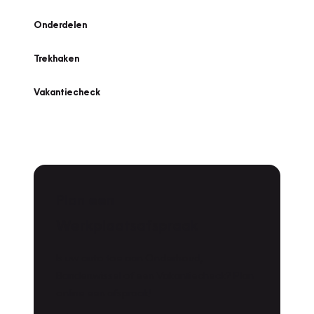
Onderdelen
Trekhaken
Vakantiecheck
Plan een
Werkplaatsafspraak
Is uw auto toe aan Onderhoud,
Bandenwissel of een Vakantiecheck? Plan
online een afspraak!