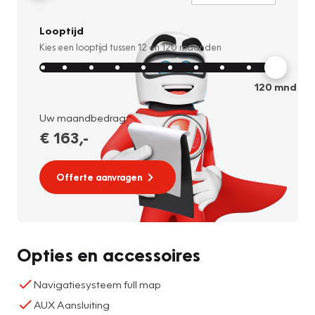
Looptijd
Kies een looptijd tussen
12
en
120
maanden
120
mnd
Uw maandbedrag:
€ 163
,-
Offerte aanvragen
Opties en accessoires
Navigatiesysteem full map
AUX Aansluiting