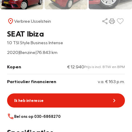
Verbree IJsselstein
SEAT Ibiza
1.0 TSI Style Business Intense
2020
|
Benzine
|
76.843 km
Kopen
€ 12.940
Prijs is incl. BTW en BPM
Particulier financieren
v.a. € 163 p.m.
Ik heb interesse
Bel ons op 030-6868270