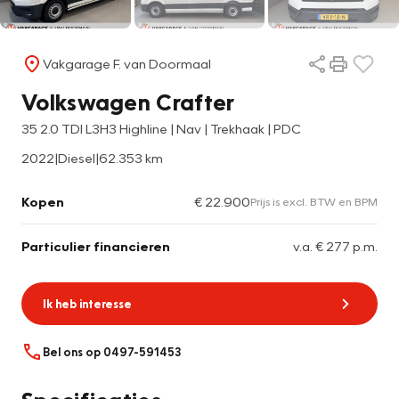
Vakgarage F. van Doormaal
Volkswagen Crafter
35 2.0 TDI L3H3 Highline | Nav | Trekhaak | PDC
2022
|
Diesel
|
62.353 km
Kopen
€ 22.900
Prijs is excl. BTW en BPM
Particulier financieren
v.a. € 277 p.m.
Ik heb interesse
Bel ons op 0497-591453