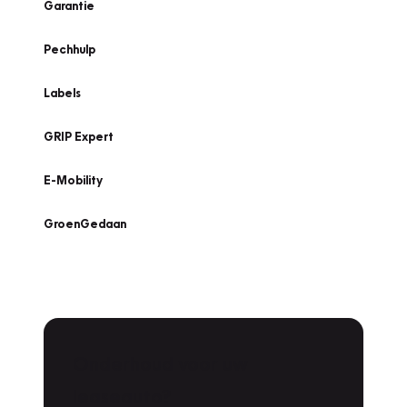
Garantie
Pechhulp
Labels
GRIP Expert
E-Mobility
GroenGedaan
Onderhoud voor uw
leaseauto?