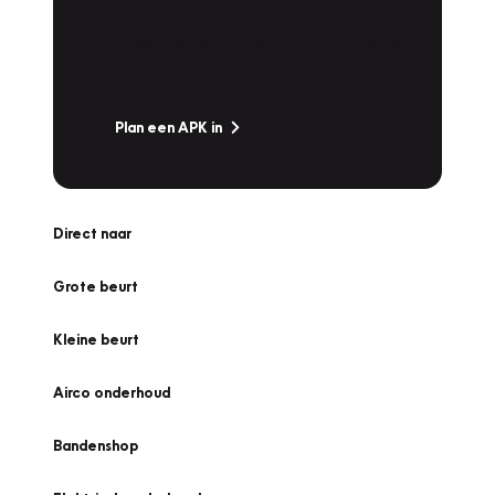
Is het weer tijd voor de jaarlijkse APK? Ga
snel naar Vakgarage bij u in de buurt, en ga
zonder zorgen de weg op!
Plan een APK in
Direct naar
Grote beurt
Kleine beurt
Airco onderhoud
Bandenshop