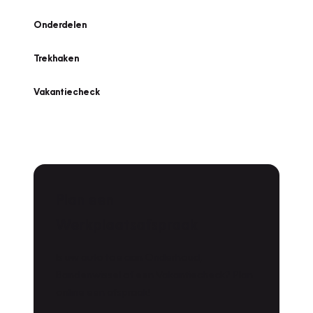
Onderdelen
Trekhaken
Vakantiecheck
Plan een
Werkplaatsafspraak
Is uw auto toe aan Onderhoud,
Bandenwissel of een Vakantiecheck? Plan
online een afspraak!