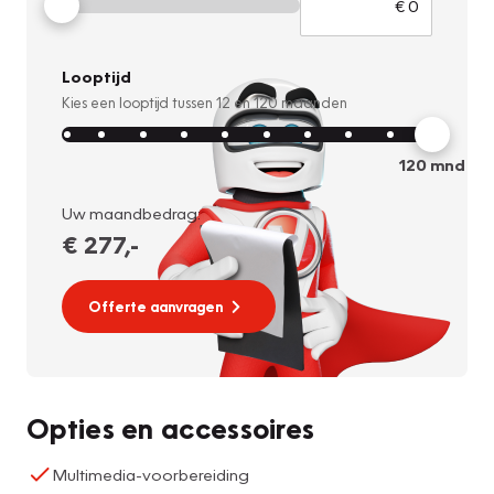
Looptijd
Kies een looptijd tussen
12
en
120
maanden
120
mnd
Uw maandbedrag:
€ 277
,-
Offerte aanvragen
Opties en accessoires
Multimedia-voorbereiding