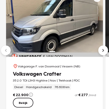
Vakgarage F. van Doormaal
| Vessem (NB)
Volkswagen Crafter
35 2.0 TDI L3H3 Highline | Nav | Trekhaak | PDC
Diesel
Handgeschakeld
76.608 km
€ 22.900
€ 277
of
/mnd
Bekijk