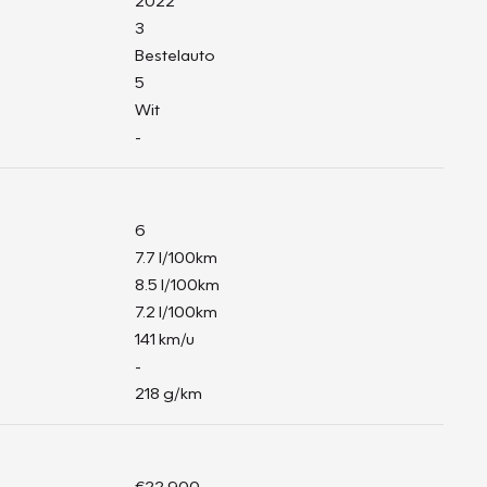
2022
3
Bestelauto
5
Wit
-
6
7.7 l/100km
8.5 l/100km
7.2 l/100km
141 km/u
-
218 g/km
€22.900