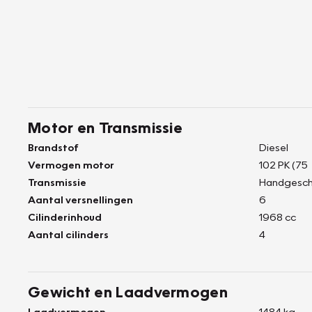
Motor en Transmissie
Brandstof
Diesel
Vermogen motor
102 PK (75
Transmissie
Handgesch
Aantal versnellingen
6
Cilinderinhoud
1968 cc
Aantal cilinders
4
Gewicht en Laadvermogen
Laadvermogen
1484 kg