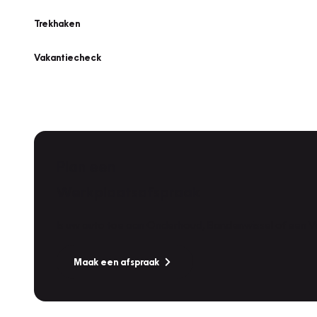
Trekhaken
Vakantiecheck
Plan een
Werkplaatsafspraak
Is uw auto toe aan Onderhoud, Bandenwissel of een Va
Maak een afspraak