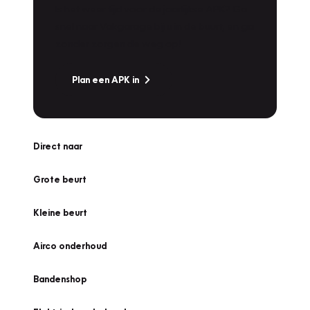
Is het weer tijd voor de jaarlijkse APK? Ga
snel naar Vakgarage bij u in de buurt, en ga
zonder zorgen de weg op!
Plan een APK in
Direct naar
Grote beurt
Kleine beurt
Airco onderhoud
Bandenshop