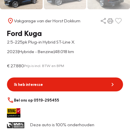
Vakgarage van der Horst Dokkum
Ford Kuga
2.5-225pk Plug-in Hybrid ST-Line X.
2023
|
Hybride - Benzine
|
48.018 km
€ 27.880
Prijs is incl. BTW en BPM
Ik heb interesse
Bel ons op 0519-295455
Deze auto is 100% onderhouden