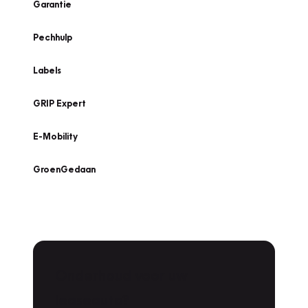
Garantie
Pechhulp
Labels
GRIP Expert
E-Mobility
GroenGedaan
Onderhoud voor uw
leaseauto?