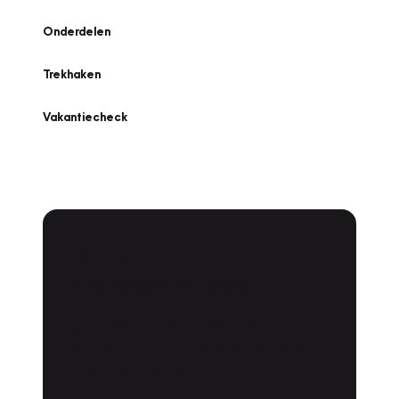
Onderdelen
Trekhaken
Vakantiecheck
Plan een
Werkplaatsafspraak
Is uw auto toe aan Onderhoud,
Bandenwissel of een Vakantiecheck? Plan
online een afspraak!