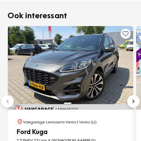
schatten continu de risico's in. Verkeersborddetectie
Ook interessant
herkent tijdelijke en permanente verkeersborden langs en
boven de weg. Het Lane-keeping systeem registreert
permanent of u binnen de lijnen van de rijstrook blijft; dwaalt
u onbedoeld af, dan waarschuwt het systeem en corrigeert
de koers. Het risico van een kop-staartbotsing wordt
aanzienlijk verminderd door de forward collision warning.
Dankzij veiligheidsvoorzieningen als dodehoekdetectie, hill
hold functie, vermoeidheidsherkenning, autonoom
remsysteem en bandenspanningcontrolesysteem, bent u
steeds veilig onderweg. Bel of mail ons nu voor een
afspraak.
Vakgarage Lennaerts Venlo
| Venlo (LI)
Ford Kuga
2.5 PHEV ST-Line X (BOVAG/RIJKLAARPRIJS)