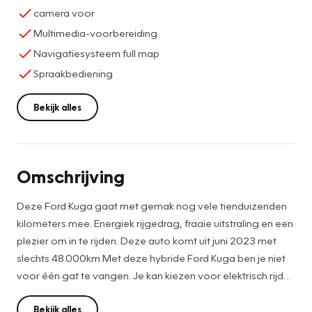
camera voor
Multimedia-voorbereiding
Navigatiesysteem full map
Spraakbediening
Bekijk alles
Omschrijving
Deze Ford Kuga gaat met gemak nog vele tienduizenden
kilometers mee. Energiek rijgedrag, fraaie uitstraling en een
plezier om in te rijden. Deze auto komt uit juni 2023 met
slechts 48.000km Met deze hybride Ford Kuga ben je niet
voor één gat te vangen. Je kan kiezen voor elektrisch rijden
of benzine. Met de voordelen van allebei. Tijdens gure
dagen is het prettig zitten in de verwarmbare voorstoelen.
Bekijk alles