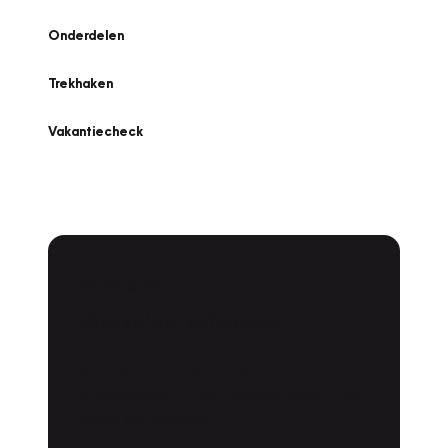
Onderdelen
Trekhaken
Vakantiecheck
Plan een
Werkplaatsafspraak
Is uw auto toe aan Onderhoud,
Bandenwissel of een Vakantiecheck? Plan
online een afspraak!