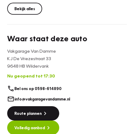
met U als klant worden keurig op een verkoop
overeenkomst genoteerd
Bekijk alles
Waar staat deze auto
Vakgarage Van Damme
K J De Vriezestraat 33
9648 HB Wildervank
Nu geopend tot 17:30
Bel ons op 0598-614890
info@vakgaragevandamme.nl
Route plannen
Volledig aanbod