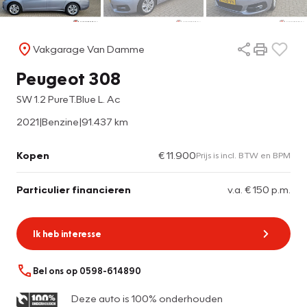
Vakgarage Van Damme
Peugeot 308
SW 1.2 PureT.Blue L. Ac
2021
|
Benzine
|
91.437 km
Kopen
€ 11.900
Prijs is incl. BTW en BPM
Particulier financieren
v.a. € 150 p.m.
Ik heb interesse
Bel ons op 0598-614890
Deze auto is 100% onderhouden