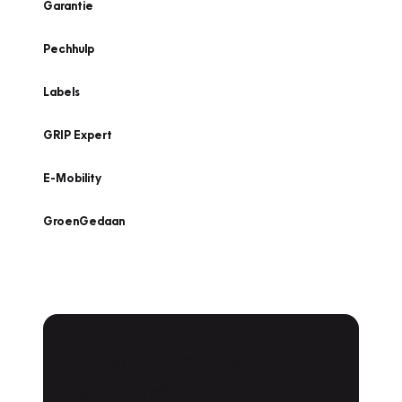
Garantie
Pechhulp
Labels
GRIP Expert
E-Mobility
GroenGedaan
Onderhoud voor uw
leaseauto?