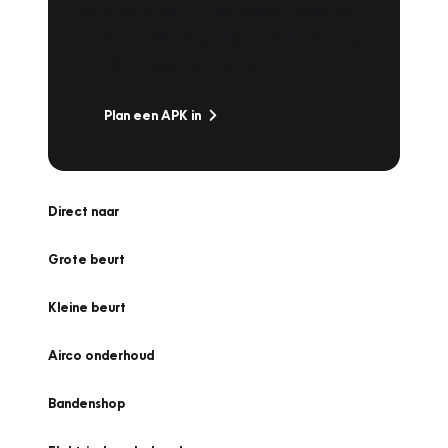
Is het weer tijd voor de jaarlijkse APK? Ga
snel naar Vakgarage bij u in de buurt, en ga
zonder zorgen de weg op!
Plan een APK in
Direct naar
Grote beurt
Kleine beurt
Airco onderhoud
Bandenshop