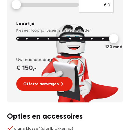
Looptijd
Kies een looptijd tussen
12
en
120
maanden
120
mnd
Uw maandbedrag:
€ 150
,-
Offerte aanvragen
Opties en accessoires
alarm klasse 1(startblokkering)