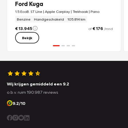
Ford Kuga
1.5 EcoB. ST Line | Apple Carplay | Trekhaak | Pano
Benzine
Handgeschakeld
105.814 km
€ 13.945
€ 176
of
/mnd
Bekijk
Wij krijgen gemiddeld een 9.2
o.b.v. ruim 190.987 reviews
9.2/10