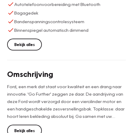
Autotelefoonvoorbereiding met Bluetooth
Bagagedek
Bandenspanningscontrolesysteem
Binnenspiegel automatisch dimmend
Bekijk alles
Omschrijving
Ford, een merk dat staat voor kwaliteit en een drang naar
innovatie. 'Go Further' zeggen ze daar. De aandrijving van
deze Ford wordt verzorgd door een viercilinder motor en
een handgeschakelde zesversnellingsbak. Topklasse: daar
hoort leren bekleding absoluut bij. Ga samen met uw
bijrijder lekker zitten in de verwarmbare voorstoelen. Stevig
ondersteund door de sportstoelen blijft u bij elke beweging
Bekijk alles