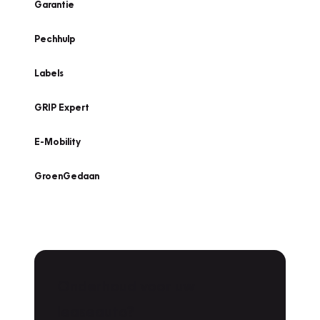
Garantie
Pechhulp
Labels
GRIP Expert
E-Mobility
GroenGedaan
Onderhoud voor uw
leaseauto?