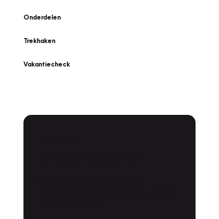
Onderdelen
Trekhaken
Vakantiecheck
Plan een
Werkplaatsafspraak
Is uw auto toe aan Onderhoud,
Bandenwissel of een Vakantiecheck? Plan
online een afspraak!