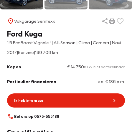
Vakgarage Semtexx
Ford Kuga
1.5 EcoBoost Vignale ! | All-Season | Clima | Camera | Navi | Cruise | Keyless Entry | Keyless Start | Trekhaak Elektr.
2017
|
Benzine
|
139.709 km
Kopen
€ 14.750
BTW niet verrekenbaar
Particulier financieren
v.a. € 186 p.m.
Ik heb interesse
Bel ons op 0575-555188