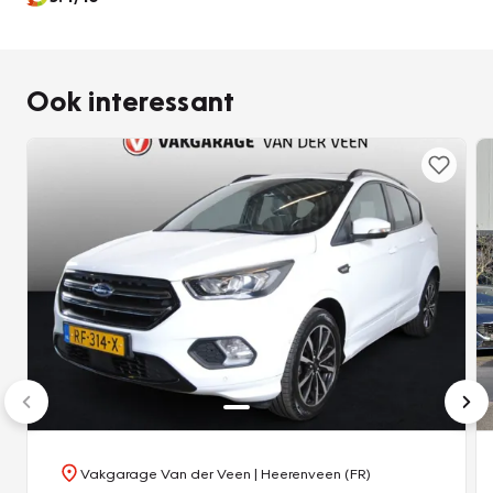
donker wordt, wat bijvoorbeeld in tunnels erg handig is. En
de regensensor zet de ruitenwissers aan zonder dat u
eraan hoeft te denken. Er is cruise control aan boord, voor
Ook interessant
veilige en zuinige kilometers. Deze auto is voorzien van
dashboard met spraakbediening, navigatiesysteem,
keyless entry, buitentemperatuurmeter, automatisch
dimmende binnenspiegel en lederen stuur.
De nieuwste veiligheidssystemen komen in deze Ford Kuga
samen. In een noodsituatie telt elke meter. Het brake assist
systeem van deze auto zorgt ervoor dat uw remweg
korter wordt. De veiligheid van deze auto wordt verder
verhoogd door hill hold functie en
bandenspanningcontrolesysteem.
Om deze auto echt te ervaren, moet u beslist een proefrit
maken. Mail ons nu of bel ons, dan maken we snel een
Vakgarage Van der Veen
| Heerenveen (FR)
afspraak.