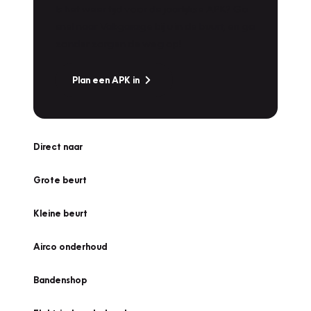
Is het weer tijd voor de jaarlijkse APK? Ga
snel naar Vakgarage bij u in de buurt, en ga
zonder zorgen de weg op!
Plan een APK in
Direct naar
Grote beurt
Kleine beurt
Airco onderhoud
Bandenshop