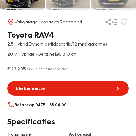
Vakgarage Lennaerts Roermond
Toyota RAV4
2.5 Hybrid Dynamic (rijklaarprijs/12 mnd garantie)
2017
|
Hybride - Benzine
|
98.810 km
€ 23.935
BTW niet verrekenbaar
Ik heb interesse
Bel ons op 0475 – 35 04 00
Specificaties
Transmissie
Automaat