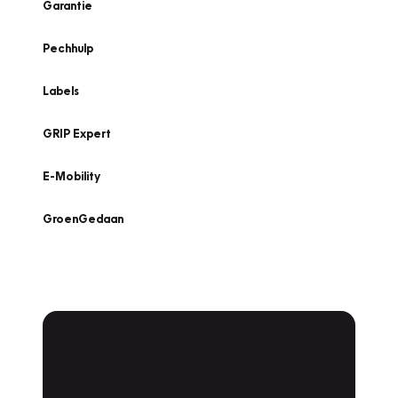
Garantie
Pechhulp
Labels
GRIP Expert
E-Mobility
GroenGedaan
Onderhoud voor uw
leaseauto?