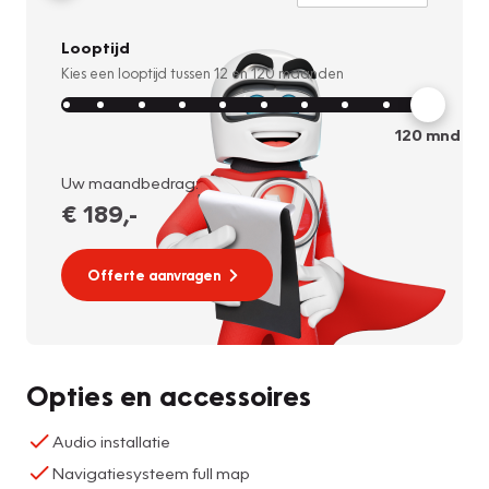
Looptijd
Kies een looptijd tussen
12
en
120
maanden
120
mnd
Uw maandbedrag:
€ 189
,-
Offerte aanvragen
Opties en accessoires
Audio installatie
Navigatiesysteem full map