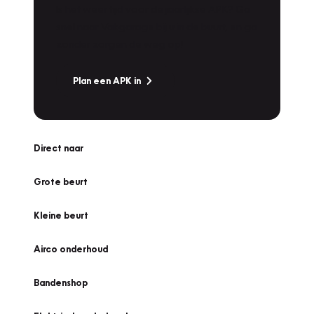
Is het weer tijd voor de jaarlijkse APK? Ga
snel naar Vakgarage bij u in de buurt, en ga
zonder zorgen de weg op!
Plan een APK in
Direct naar
Grote beurt
Kleine beurt
Airco onderhoud
Bandenshop