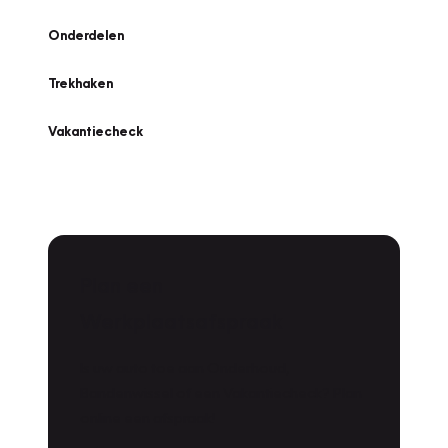
Onderdelen
Trekhaken
Vakantiecheck
Plan een
Werkplaatsafspraak
Is uw auto toe aan Onderhoud,
Bandenwissel of een Vakantiecheck? Plan
online een afspraak!