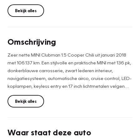
Bekijk alles
Omschrijving
Zeer nette MINI Clubman 1.5 Cooper Chili uit januari 2018
met 106.137 km. Een stijlvolle en praktische MINI met 136 pk,
donkerblauwe carrosserie, zwart lederen interieur,
navigatiesysteem, automatische airco, cruise control, LED-
koplampen, keyless entry en 17 inch lichtmetalen velgen.
Deze MINI Clubman combineert het herkenbare MINI-
Bekijk alles
rijgevoel met extra ruimte en gebruiksgemak. Dankzij de
Clubman-carrosserie met karakteristieke dubbele
achterdeuren is dit een onderscheidende auto die compact
Waar staat deze auto
rijdt, maar toch verrassend praktisch is.