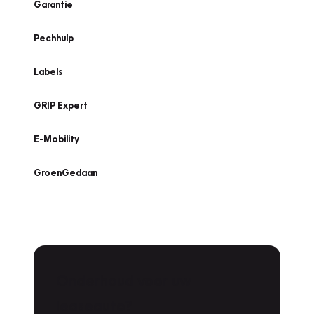
Garantie
Pechhulp
Labels
GRIP Expert
E-Mobility
GroenGedaan
Onderhoud voor uw
leaseauto?