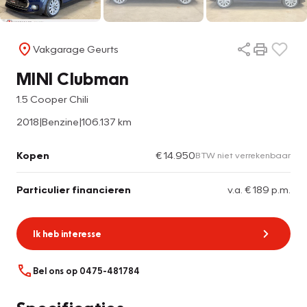
Vakgarage Geurts
MINI Clubman
1.5 Cooper Chili
2018
|
Benzine
|
106.137 km
Kopen
€ 14.950
BTW niet verrekenbaar
Particulier financieren
v.a. € 189 p.m.
Ik heb interesse
Bel ons op 0475-481784