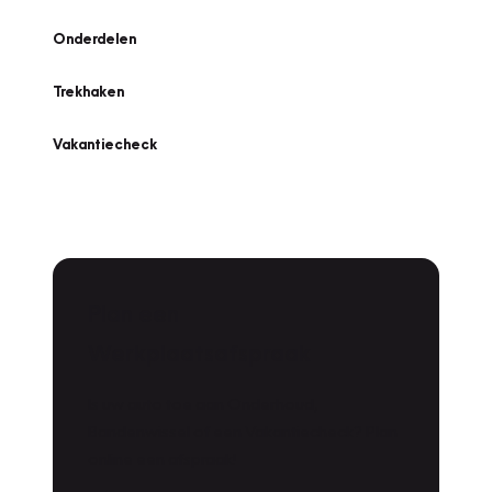
Onderdelen
Trekhaken
Vakantiecheck
Plan een
Werkplaatsafspraak
Is uw auto toe aan Onderhoud,
Bandenwissel of een Vakantiecheck? Plan
online een afspraak!