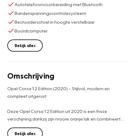
Autotelefoonvoorbereiding met Bluetooth
Bandenspanningscontrolesysteem
Bestuurdersstoel in hoogte verstelbaar
Boordcomputer
Bekijk alles
Omschrijving
Opel Corsa 1.2 Edition (2020) – Stijlvol, modern en
compleet uitgerust
Deze Opel Corsa 1.2 Edition uit 2020 is een frisse
verschijning dankzij zijn mooie oranje lak en combineert
een moderne uitstraling met comfort en gebruiksgemak.
Een ideale auto voor dagelijks gebruik, zowel in de stad als
Bekijk alles