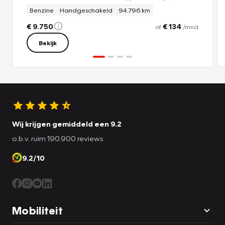
Benzine
Handgeschakeld
94.796 km
- APK nieuw
- Afleverbeurt
€ 9.750
€ 134
of
/mnd
- 12 maand Autotrust garantie
Bekijk
Prijs: 795,-
Wij krijgen gemiddeld een 9.2
o.b.v. ruim 190.900 reviews
9.2/10
Mobiliteit