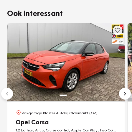
5-deurs, praktisch en veelzijdig
Ook interessant
Een moderne, comfortabele en sportief ogende auto die
helemaal klaar is voor zijn volgende eigenaar.
Interesse? Neem gerust contact op voor meer informatie
of een proefrit!
APK geldig tot 18-12-2026
97.438 KM gelopen met NAP
Afleverpakket optie 1:
- APK nieuw
- Afleverbeurt
- 6 maand Autotrust garantie
Vakgarage Klaster Auto's
| Oldemarkt (OV)
Prijs: 495,- EUR
Opel Corsa
1.2 Edition, Airco, Cruise control, Apple Car Play ,Two Colors,
Afleverpakket optie 1: