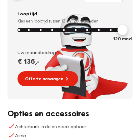
Looptijd
Kies een looptijd tussen
12
en
120
maanden
120
mnd
Uw maandbedrag:
€ 136
,-
Offerte aanvragen
Opties en accessoires
Achterbank in delen neerklapbaar
Airco