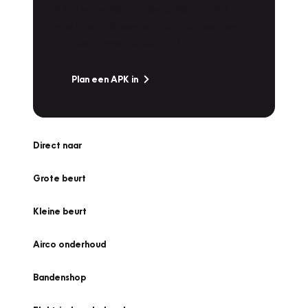
Is het weer tijd voor de jaarlijkse APK? Ga
snel naar Vakgarage bij u in de buurt, en ga
zonder zorgen de weg op!
Plan een APK in
Direct naar
Grote beurt
Kleine beurt
Airco onderhoud
Bandenshop