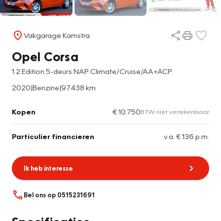
Vakgarage Kamstra
Opel Corsa
1.2 Edition 5-deurs NAP Climate/Cruise/AA+ACP
2020
|
Benzine
|
97.438 km
Kopen
€ 10.750
BTW niet verrekenbaar
Particulier financieren
v.a. € 136 p.m.
Ik heb interesse
Bel ons op 0515231691