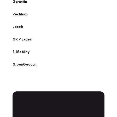
Garantie
Pechhulp
Labels
GRIP Expert
E-Mobility
GroenGedaan
Onderhoud voor uw
leaseauto?