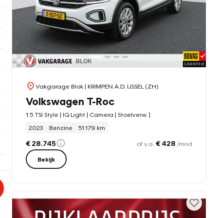
Vakgarage Blok
| KRIMPEN A.D. IJSSEL (ZH)
Volkswagen T-Roc
1.5 TSI Style | IQ Light | Camera | Stoelverw. |
2023
Benzine
51.179 km
€ 28.745
€ 428
of v.a.
/mnd
Bekijk