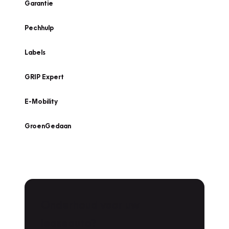
Garantie
Pechhulp
Labels
GRIP Expert
E-Mobility
GroenGedaan
Onderhoud voor uw
leaseauto?