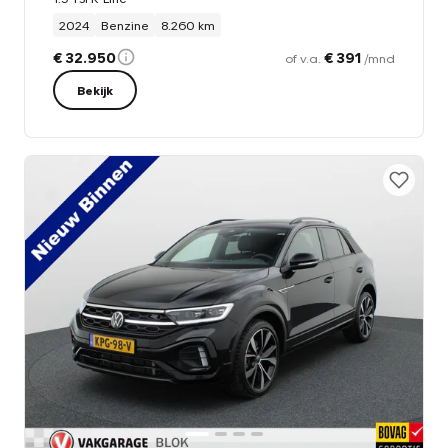
2024
Benzine
8.260 km
€ 32.950
€ 391
of v.a.
/mnd
Bekijk