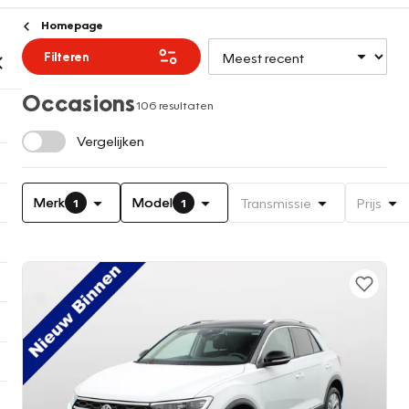
Homepage
Filteren
Occasions
106 resultaten
Vergelijken
Merk
Model
Transmissie
Prijs
1
1