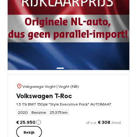
Vakgarage Vught
| Vught (NB)
Volkswagen T-Roc
1.5 TSi BMT 150pk "Style Executive Pack" AUTOMAAT
2020
Benzine
25.375 km
€ 25.950
€ 308
of v.a.
/mnd
Bekijk