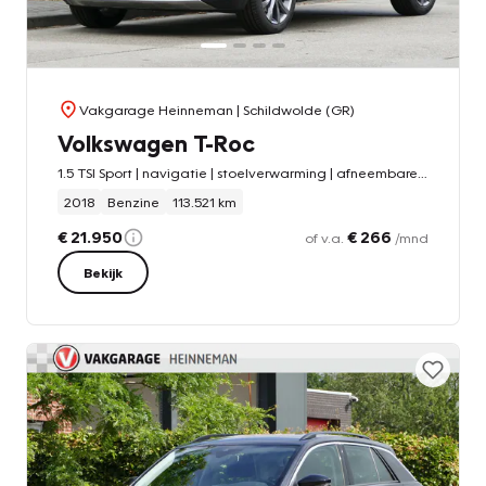
Vakgarage Heinneman
| Schildwolde (GR)
Volkswagen T-Roc
1.5 TSI Sport | navigatie | stoelverwarming | afneembare trekhaak
2018
Benzine
113.521 km
€ 21.950
€ 266
of v.a.
/mnd
Bekijk