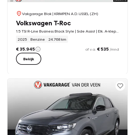
Vakgarage Blok
| KRIMPEN A.D. IJSSEL (ZH)
Volkswagen T-Roc
1.5 TSI R-Line Business Black Style | Side Assist | Elk. A-klep | Trekhaak afnb. | IQ Light | Camera |
2025
Benzine
24.768 km
€ 35.945
€ 535
of v.a.
/mnd
Bekijk