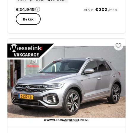
€ 24.945
€ 302
of v.a.
/mnd
Bekijk