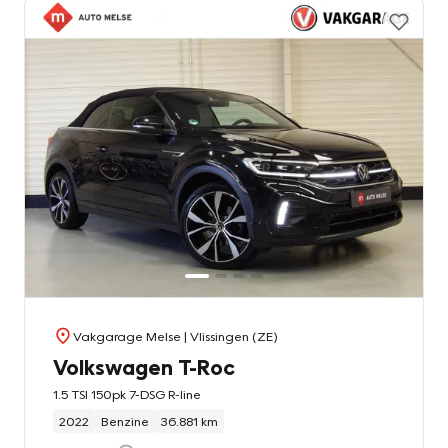
Vakgarage Melse
| Vlissingen (ZE)
Volkswagen T-Roc
1.5 TSI 150pk 7-DSG R-line
2022
Benzine
36.881 km