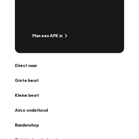
Is het weer tijd voor de jaarlijkse APK? Ga
snel naar Vakgarage bij u in de buurt, en ga
zonder zorgen de weg op!
Plan een APK in
Direct naar
Grote beurt
Kleine beurt
Airco onderhoud
Bandenshop