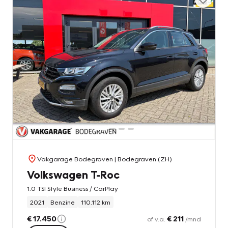
Vakgarage Bodegraven
| Bodegraven (ZH)
Volkswagen T-Roc
1.0 TSI Style Business / CarPlay
2021
Benzine
110.112 km
€ 17.450
€ 211
of v.a.
/mnd