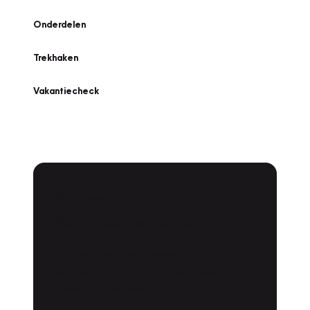
Onderdelen
Trekhaken
Vakantiecheck
Plan een
Werkplaatsafspraak
Is uw auto toe aan Onderhoud,
Bandenwissel of een Vakantiecheck? Plan
online een afspraak!