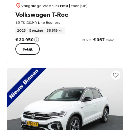
Vakgarage Wesselink Emst
| Emst (GE)
Volkswagen T-Roc
1.5 TSI DSG R-Line Business
2023
Benzine
38.819 km
€ 30.950
€ 367
of v.a.
/mnd
Bekijk