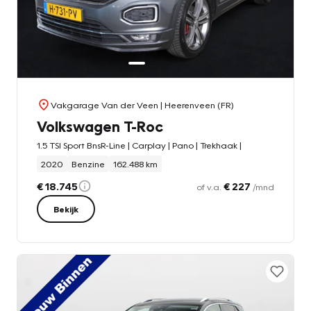
Vakgarage Van der Veen
| Heerenveen (FR)
Volkswagen T-Roc
1.5 TSI Sport BnsR-Line | Carplay | Pano | Trekhaak |
2020
Benzine
162.488 km
€ 18.745
€ 227
of v.a.
/mnd
Bekijk