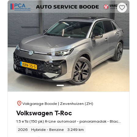
Vakgarage Boode
| Zevenhuizen (ZH)
Volkswagen T-Roc
1.5 eTsi (150 pk) R-Line automaat - panoramadak - Black Style - 19 inch - 3x R-Line
2026
Hybride - Benzine
3.249 km