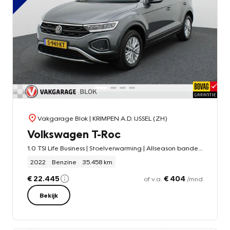
Vakgarage Blok
| KRIMPEN A.D. IJSSEL (ZH)
Volkswagen T-Roc
1.0 TSI Life Business | Stoelverwarming | Allseason banden |
2022
Benzine
35.458 km
€ 22.445
€ 404
of v.a.
/mnd
Bekijk