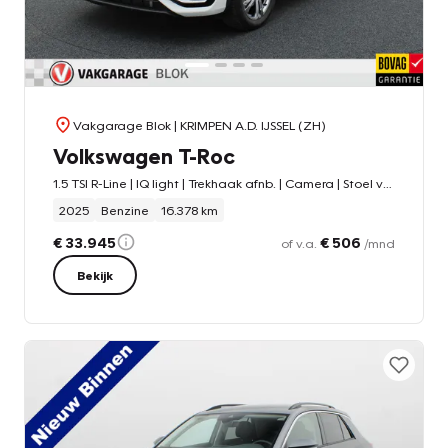
Vakgarage Blok
| KRIMPEN A.D. IJSSEL (ZH)
Volkswagen T-Roc
1.5 TSI R-Line | IQ light | Trekhaak afnb. | Camera | Stoel verw. |
2025
Benzine
16.378 km
€ 33.945
€ 506
of v.a.
/mnd
Bekijk