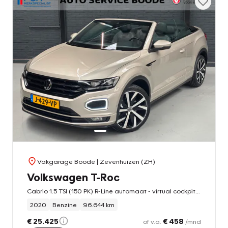
Vakgarage Boode
| Zevenhuizen (ZH)
Volkswagen T-Roc
Cabrio 1.5 TSI (150 PK) R-Line automaat - virtual cockpit - LED - 19 inch
2020
Benzine
96.644 km
€ 25.425
€ 458
of v.a.
/mnd