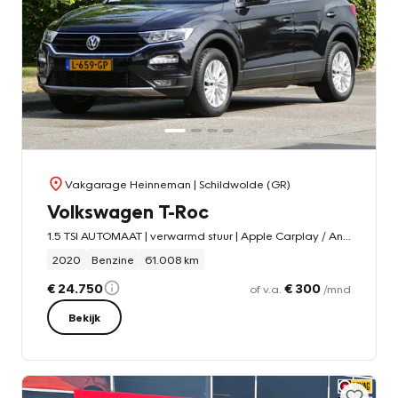
Vakgarage Heinneman
| Schildwolde (GR)
Volkswagen T-Roc
1.5 TSI AUTOMAAT | verwarmd stuur | Apple Carplay / Android auto | trekhaak
2020
Benzine
61.008 km
€ 24.750
€ 300
of v.a.
/mnd
Bekijk