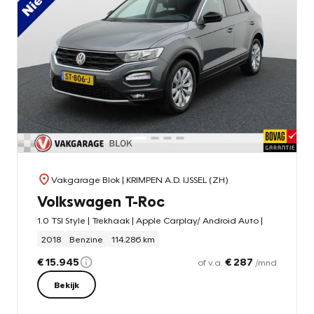
Vakgarage Blok
| KRIMPEN A.D. IJSSEL (ZH)
Volkswagen T-Roc
1.0 TSI Style | Trekhaak | Apple Carplay/ Android Auto |
2018
Benzine
114.286 km
€ 15.945
€ 287
of v.a.
/mnd
Bekijk