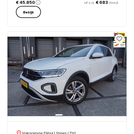
€ 45.850
€ 683
of v.a.
/mnd
Bekijk
Vakgarage Elibol
| Strijen (ZH)