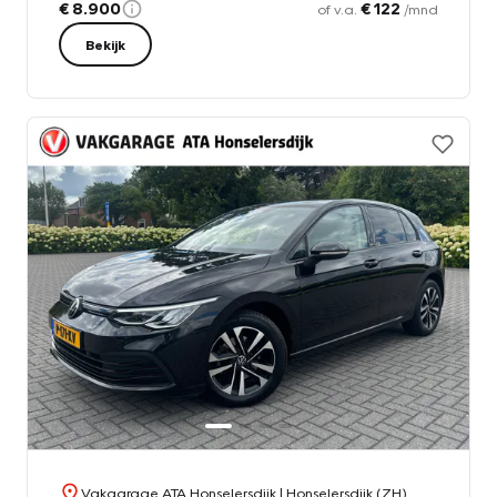
€ 8.900
€ 122
of v.a.
/mnd
Bekijk
Vakgarage ATA Honselersdijk
| Honselersdijk (ZH)