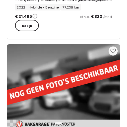
2022
Hybride - Benzine
77.259 km
€ 21.495
€ 320
of v.a.
/mnd
Bekijk