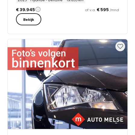
€ 39.945
€ 595
of v.a.
/mnd
Bekijk