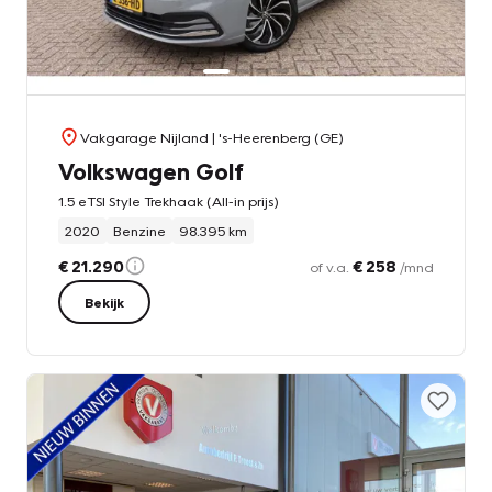
Vakgarage Nijland
| 's-Heerenberg (GE)
Volkswagen Golf
1.5 eTSI Style Trekhaak (All-in prijs)
2020
Benzine
98.395 km
€ 21.290
€ 258
of v.a.
/mnd
Bekijk