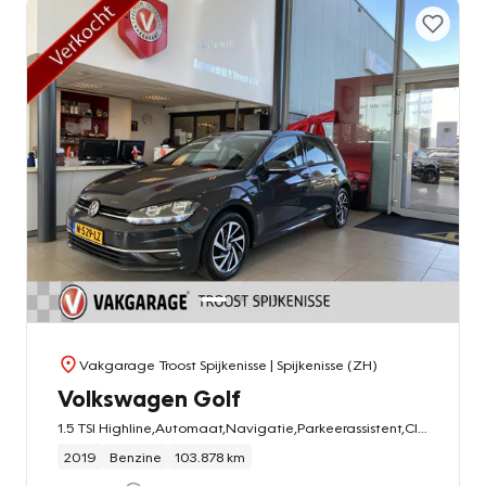
Vakgarage Troost Spijkenisse
| Spijkenisse (ZH)
Volkswagen Golf
1.5 TSI Highline,Automaat,Navigatie,Parkeerassistent,Climate&Cruisecontrol Adaptief,Spraakbediening,Comfortstoelen met Stoelverwarming,V&A Sensoren,16 Inch Lmv
2019
Benzine
103.878 km