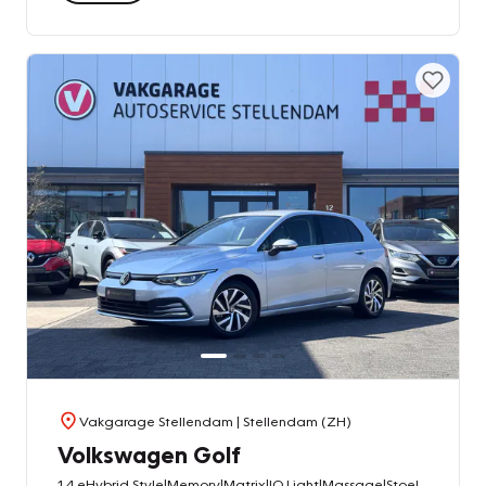
Vakgarage Stellendam
| Stellendam (ZH)
Volkswagen Golf
1.4 eHybrid Style|Memory|Matrix|IQ Light|Massage|Stoelverw|APP-CONNECT