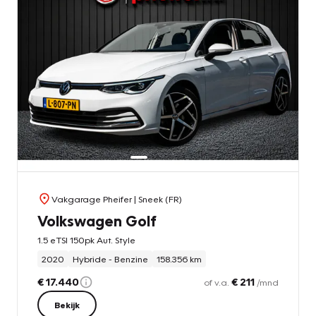
Vakgarage Pheifer
| Sneek (FR)
Volkswagen Golf
1.5 eTSI 150pk Aut. Style
2020
Hybride - Benzine
158.356 km
€ 17.440
€ 211
of v.a.
/mnd
Bekijk