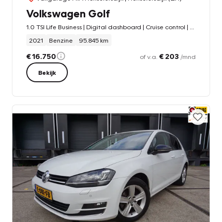
Volkswagen Golf
1.0 TSI Life Business | Digital dashboard | Cruise control | Climate control | Stoelverwarming | Carplay
2021
Benzine
95.845 km
€ 16.750
€ 203
of v.a.
/mnd
Bekijk