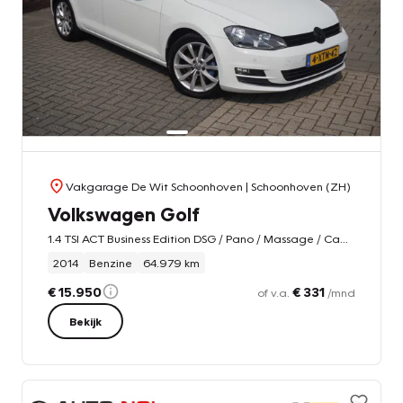
Vakgarage De Wit Schoonhoven
| Schoonhoven (ZH)
Volkswagen Golf
1.4 TSI ACT Business Edition DSG / Pano / Massage / Camera / Stoelverwarming
2014
Benzine
64.979 km
€ 15.950
€ 331
of v.a.
/mnd
Bekijk