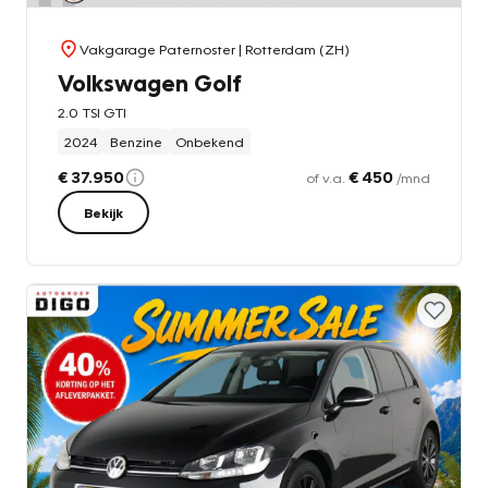
Vakgarage Paternoster
| Rotterdam (ZH)
Volkswagen Golf
2.0 TSI GTI
2024
Benzine
Onbekend
€ 37.950
€ 450
of v.a.
/mnd
Bekijk