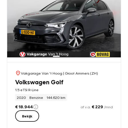
Vakgarage Van 't Hoog
| Groot Ammers (ZH)
Volkswagen Golf
1.5 eTSI R-Line
2020
Benzine
144.620 km
€ 18.944
€ 229
of v.a.
/mnd
Bekijk