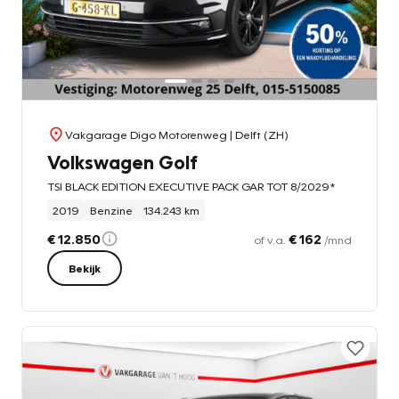
Vakgarage Digo Motorenweg
| Delft (ZH)
Volkswagen Golf
TSI BLACK EDITION EXECUTIVE PACK GAR TOT 8/2029*
2019
Benzine
134.243 km
€ 12.850
€ 162
of v.a.
/mnd
Bekijk