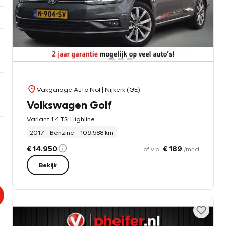
Vakgarage Auto Nol
| Nijkerk (GE)
Volkswagen Golf
Variant 1.4 TSI Highline
2017
Benzine
109.588 km
€ 14.950
€ 189
of v.a.
/mnd
Bekijk