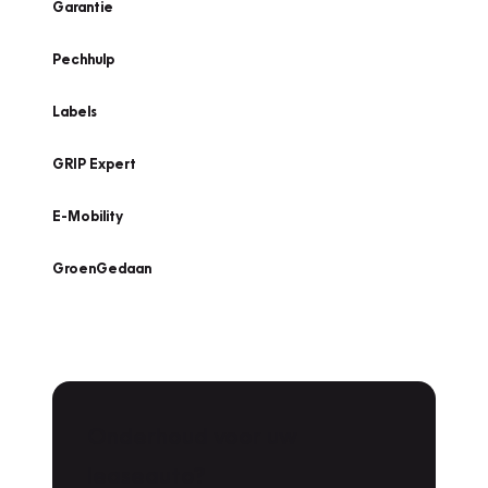
Garantie
Pechhulp
Labels
GRIP Expert
E-Mobility
GroenGedaan
Onderhoud voor uw
leaseauto?