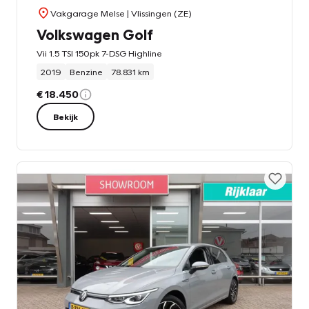
Vakgarage Melse
| Vlissingen (ZE)
Volkswagen Golf
Vii 1.5 TSI 150pk 7-DSG Highline
2019
Benzine
78.831 km
€ 18.450
Bekijk