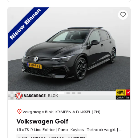
Vakgarage Blok
| KRIMPEN A.D. IJSSEL (ZH)
Volkswagen Golf
1.5 eTSI R-Line Edition | Pano | Keyless | Trekhaak wegkl. | IQ Light | Head Up | Harman/Kardon |
2025
Hybride - Benzine
19.855 km