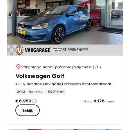
Vakgarage Troost Spijkenisse
| Spijkenisse (ZH)
Volkswagen Golf
1.2 TSI Trendline,Navigatie,Parkeerassistent,Spraakbediening,Climatecontrol,Stoelverwarming,Elektrischpakket,16 Inch Lmv
2013
Benzine
189.716 km
€ 6.950
€ 176
of v.a.
/mnd
Bekijk