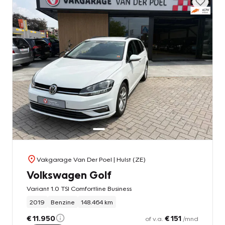
Vakgarage Van Der Poel
| Hulst (ZE)
Volkswagen Golf
Variant 1.0 TSI Comfortline Business
2019
Benzine
148.464 km
€ 11.950
€ 151
of v.a.
/mnd