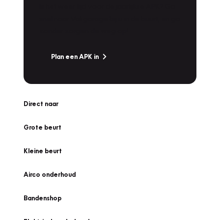
Is het weer tijd voor de jaarlijkse APK? Ga
snel naar Vakgarage bij u in de buurt, en ga
zonder zorgen de weg op!
Plan een APK in
Direct naar
Grote beurt
Kleine beurt
Airco onderhoud
Bandenshop