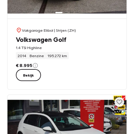
Vakgarage Elibol
| Strijen (ZH)
Volkswagen Golf
1.4 TSI Highline
2014
Benzine
195.272 km
€ 8.995
Bekijk