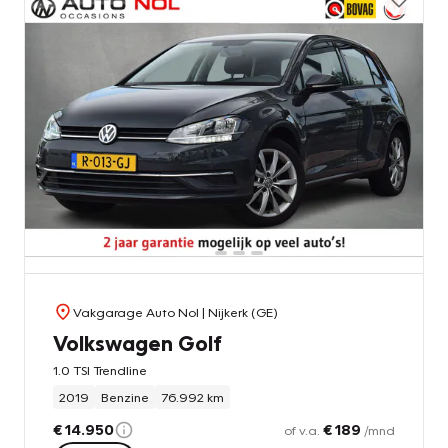
Vakgarage Auto Nol
| Nijkerk (GE)
Volkswagen Golf
1.0 TSI Trendline
2019
Benzine
76.992 km
€ 14.950
€ 189
of v.a.
/mnd