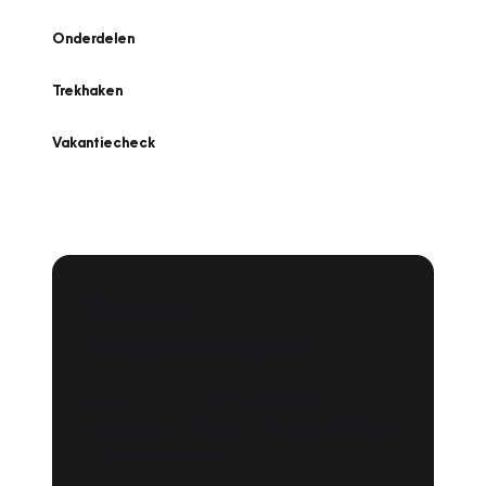
Onderdelen
Trekhaken
Vakantiecheck
Plan een
Werkplaatsafspraak
Is uw auto toe aan Onderhoud,
Bandenwissel of een Vakantiecheck? Plan
online een afspraak!