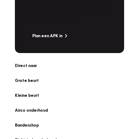
Is het weer tijd voor de jaarlijkse APK? Ga
snel naar Vakgarage bij u in de buurt, en ga
zonder zorgen de weg op!
Plan een APK in
Direct naar
Grote beurt
Kleine beurt
Airco onderhoud
Bandenshop