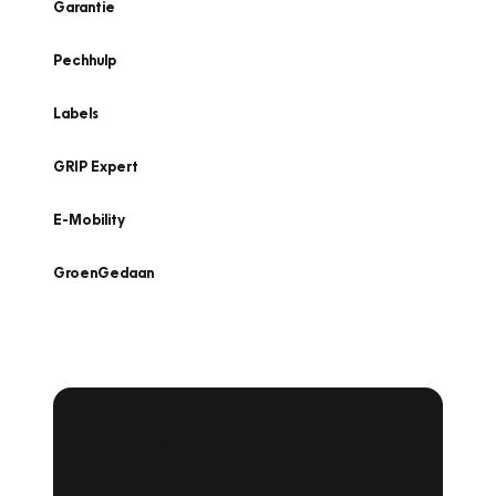
Garantie
Pechhulp
Labels
GRIP Expert
E-Mobility
GroenGedaan
Onderhoud voor uw
leaseauto?