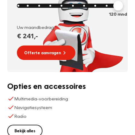
120
mnd
Uw maandbedrag:
€ 241
,-
Offerte aanvragen
Opties en accessoires
Multimedia-voorbereiding
Navigatiesysteem
Radio
Bekijk alles