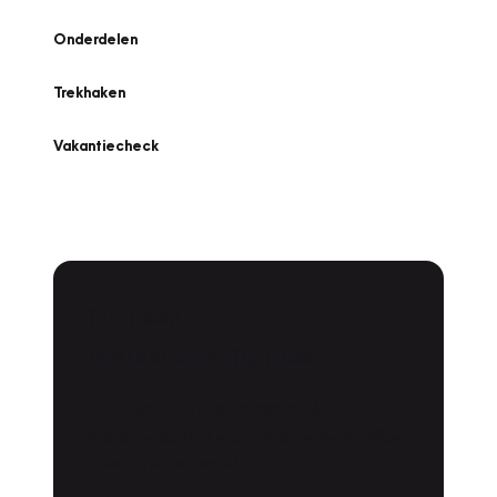
Onderdelen
Trekhaken
Vakantiecheck
Plan een
Werkplaatsafspraak
Is uw auto toe aan Onderhoud,
Bandenwissel of een Vakantiecheck? Plan
online een afspraak!