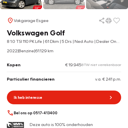
Vakgarage Esgee
Volkswagen Golf
8 1.0 TSI 110 PK Life | 61 Dkm | 5 Drs | Ned Auto | Dealer Onderhouden |
2022
|
Benzine
|
61.129 km
Kopen
€ 19.945
BTW niet verrekenbaar
Particulier financieren
v.a. € 241 p.m.
Ik heb interesse
Bel ons op 0517-413400
Deze auto is 100% onderhouden