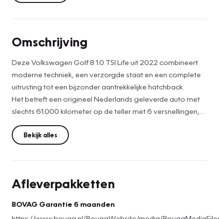
Omschrijving
Deze Volkswagen Golf 8 1.0 TSI Life uit 2022 combineert
moderne techniek, een verzorgde staat en een complete
uitrusting tot een bijzonder aantrekkelijke hatchback.
Het betreft een origineel Nederlands geleverde auto met
slechts 61.000 kilometer op de teller met 6 versnellingen,
die dealer onderhouden is en daardoor een betrouwbare
keuze vormt voor wie op zoek is naar een jonge
Bekijk alles
tweedehands Volkswagen Golf.
Dankzij de soepele Golf 8 1.0 TSI benzinemotor met 110 pk
Afleverpakketten
6 bak biedt deze Golf 8 prettige prestaties, een laag
verbruik en een hoog dagelijks gebruiksgemak.
BOVAG Garantie 6 maanden
https://www.bovag.nl/BovagWebsite/media/BovagMediaFi