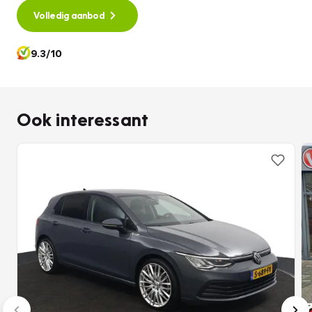
vermoeidheidsherkenning en verkeersborddetectie
Volledig aanbod
beschikt deze Golf bovendien over moderne
veiligheidssystemen die iedere rit aangenamer en veiliger
9.3/10
maken.
Ook qua uitrusting komt deze Volkswagen Golf Life niets
tekort het interieur wordt gekenmerkt door een volledig
Ook interessant
digitaal instrumentenpaneel, sfeerverlichting en een
multifunctioneel lederen stuurwiel.
Het Multimedia Pakket Plus met geïntegreerd
navigatiesysteem zorgt ervoor dat u altijd eenvoudig uw
bestemming bereikt, terwijl Apple CarPlay en Android Auto,
Bluetooth, DAB audio en een draadloze telefoonlader
zorgen voor optimale connectiviteit onderweg.
Het Lounge Pakket voegt extra comfort toe met
automatische 3 zone climatronic airconditioning en een
separate klimaatregeling voor de achterpassagiers.
Verder beschikt de auto over keyless start,