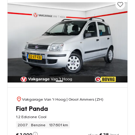
Vakgarage Van 't Hoog
| Groot Ammers (ZH)
Fiat Panda
1.2 Edizione Cool
2007
Benzine
137.601 km
€ 2.000
€ 28
of v.a.
/mnd