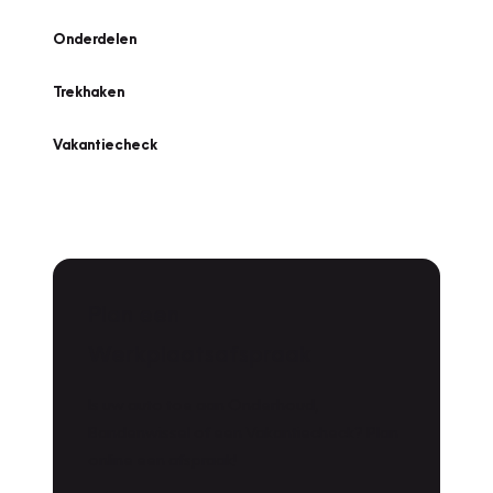
Onderdelen
Trekhaken
Vakantiecheck
Plan een
Werkplaatsafspraak
Is uw auto toe aan Onderhoud,
Bandenwissel of een Vakantiecheck? Plan
online een afspraak!