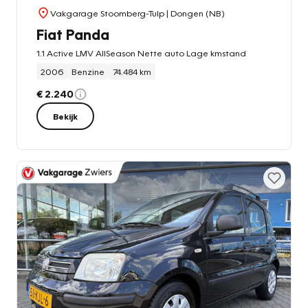
Vakgarage Stoomberg-Tulp
| Dongen (NB)
Fiat Panda
1.1 Active LMV AllSeason Nette auto Lage kmstand
2006
Benzine
74.484 km
€ 2.240
Bekijk