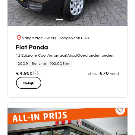
Vakgarage Zwiers
| Hoogeveen (DR)
Fiat Panda
1.2 Edizione Cool Automaat|Airco|Goed onderhouden.
2009
Benzine
102.008 km
€ 4.950
€ 70
of v.a.
/mnd
Bekijk