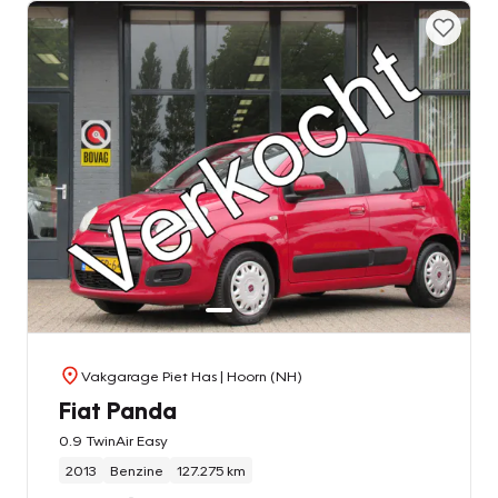
Vakgarage Piet Has
| Hoorn (NH)
Fiat Panda
0.9 TwinAir Easy
2013
Benzine
127.275 km