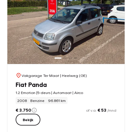
Vakgarage Ter Maat
| Heelweg (GE)
Fiat Panda
1.2 Emotion |5-deurs | Automaat | Airco
2008
Benzine
96.861 km
€ 3.750
€ 53
of v.a.
/mnd
Bekijk