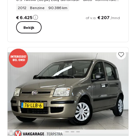
2012
Benzine
90.386 km
€ 6.425
€ 207
of v.a.
/mnd
Bekijk