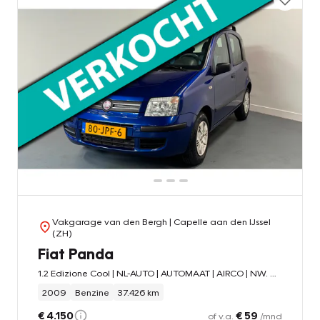
Vakgarage van den Bergh
| Capelle aan den IJssel
(ZH)
Fiat Panda
1.2 Edizione Cool | NL-AUTO | AUTOMAAT | AIRCO | NW. DISTRIBUTIE |
2009
Benzine
37.426 km
€ 4.150
€ 59
of v.a.
/mnd