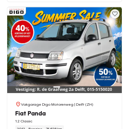
Vakgarage Digo Motorenweg
| Delft (ZH)
Fiat Panda
1.2 Classic
2012
Benzine
74.628 km