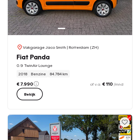
Vakgarage Jaco Smith
| Rotterdam (ZH)
Fiat Panda
0.9 TwinAir Lounge
2018
Benzine
84.784 km
€ 7.990
€ 110
of v.a.
/mnd
Bekijk