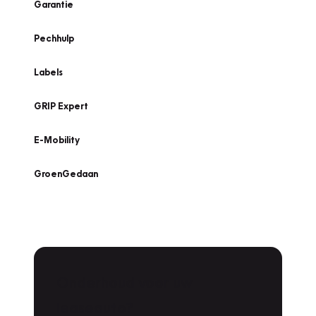
Garantie
Pechhulp
Labels
GRIP Expert
E-Mobility
GroenGedaan
Onderhoud voor uw
leaseauto?