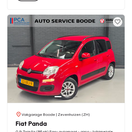
Vakgarage Boode
| Zevenhuizen (ZH)
Fiat Panda
0.9 TwinAir (86 pk) Easy automaat - airco - lichtmetalen velgen