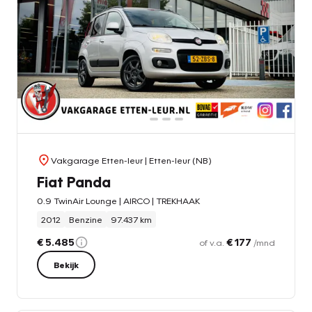
Vakgarage Etten-leur
| Etten-leur (NB)
Fiat Panda
0.9 TwinAir Lounge | AIRCO | TREKHAAK
2012
Benzine
97.437 km
€ 5.485
€ 177
of v.a.
/mnd
Bekijk