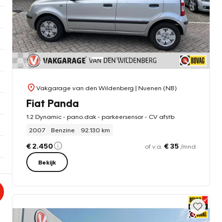
Vakgarage van den Wildenberg
| Nuenen (NB)
Fiat Panda
1.2 Dynamic - pano.dak - parkeersensor - CV afstb
2007
Benzine
92.130 km
€ 2.450
€ 35
of v.a.
/mnd
Bekijk