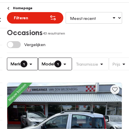
Homepage
Filteren
Occasions
43 resultaten
Vergelijken
Merk
Model
Transmissie
Prijs
1
1