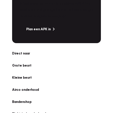
Is het weer tijd voor de jaarlijkse APK? Ga
snel naar Vakgarage bij u in de buurt, en ga
zonder zorgen de weg op!
Plan een APK in
Direct naar
Grote beurt
Kleine beurt
Airco onderhoud
Bandenshop