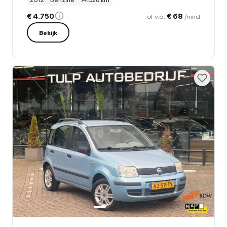
€ 4.750
€ 68
of v.a.
/mnd
Bekijk