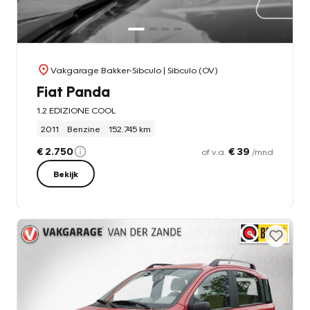
Vakgarage Bakker-Sibculo
| Sibculo (OV)
Fiat Panda
1.2 EDIZIONE COOL
2011
Benzine
152.745 km
€ 2.750
€ 39
of v.a.
/mnd
Bekijk