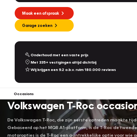
Maak een afspraak
Garage zoeken
Onderhoud met een vaste prijs
Met 335+ vestigingen altijd dichtbij
Wij krijgen een 9.2 o.b.v. ruim 180.000 reviews
Occasions
Volkswagen T-Roc occasio
De Volkswagen T-Roc, die zijn eerste optreden maakte tijd
Gebaseerd op het MQB A1-platform, is de T-Roc de tweede
motoropties is de T-Roc een aantrekkelijke optie voor wie o