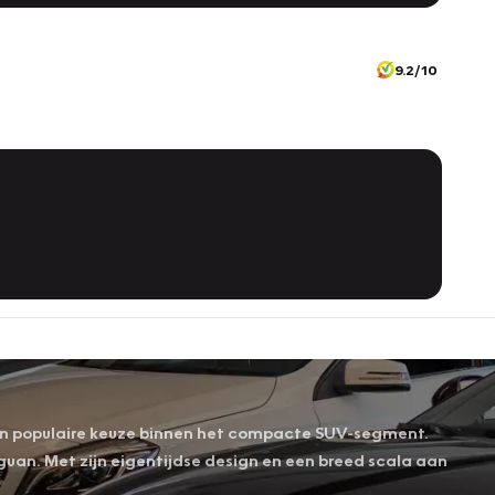
9.2/10
 een populaire keuze binnen het compacte SUV-segment.
an. Met zijn eigentijdse design en een breed scala aan