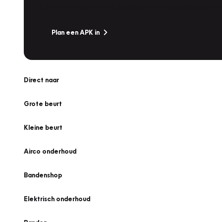
Is het weer tijd voor de jaarlijkse APK? Ga snel naar V
Plan een APK in
Direct naar
Grote beurt
Kleine beurt
Airco onderhoud
Bandenshop
Elektrisch onderhoud