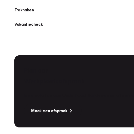
Trekhaken
Vakantiecheck
Plan een
Werkplaatsafspraak
Is uw auto toe aan Onderhoud, Bandenwissel of een Va
Maak een afspraak