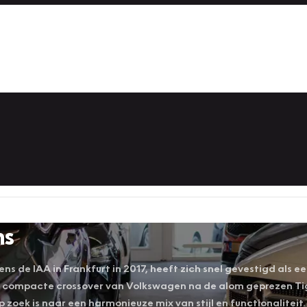
ns
ens de IAA in Frankfurt in 2017, heeft zich snel gevestigd als
 compacte crossover van Volkswagen na de alom geprezen Tigu
p zoek is naar een harmonieuze mix van stijl en functionaliteit.