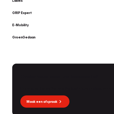
Labels
GRIP Expert
E-Mobility
GroenGedaan
Onderhoud voor uw leaseauto?
Dat kan via Lease Service Partner! Onze partner voor
Maak een afspraak