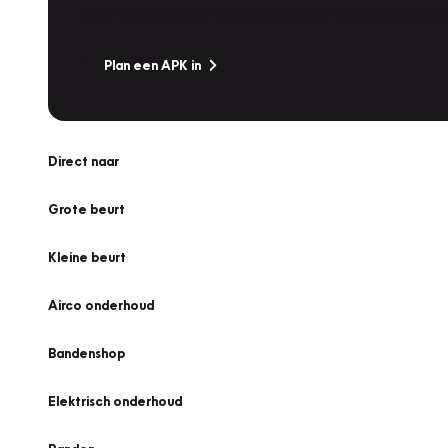
Is het weer tijd voor de jaarlijkse APK? Ga snel naar V
Plan een APK in
Direct naar
Grote beurt
Kleine beurt
Airco onderhoud
Bandenshop
Elektrisch onderhoud