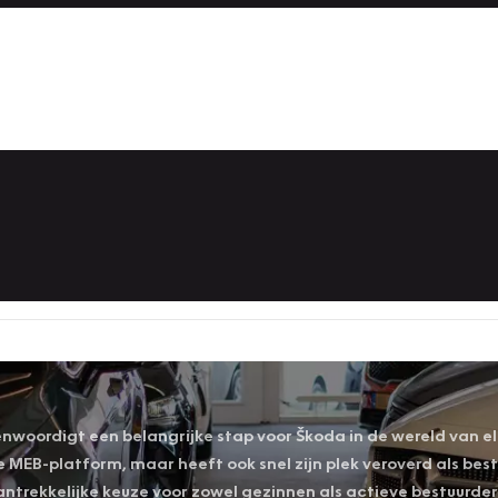
woordigt een belangrijke stap voor Škoda in de wereld van elek
e MEB-platform, maar heeft ook snel zijn plek veroverd als best
ntrekkelijke keuze voor zowel gezinnen als actieve bestuurder