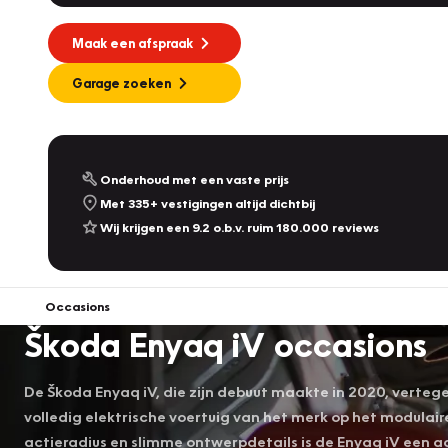
Maak een afspraak
Garage zoeken
Onderhoud met een vaste prijs
Met 335+ vestigingen altijd dichtbij
Wij krijgen een 9.2 o.b.v. ruim 180.000 reviews
Occasions
Škoda Enyaq iV occasions
De Škoda Enyaq iV, die zijn debuut maakte in 2020, vertegen
volledig elektrische voertuig van het merk op het modulair
actieradius en slimme ontwerpdetails is de Enyaq iV een aa