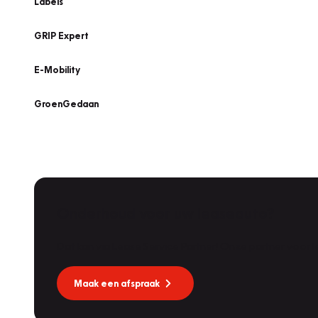
Labels
GRIP Expert
E-Mobility
GroenGedaan
Onderhoud voor uw leaseauto?
Dat kan via Lease Service Partner! Onze partner voor
Maak een afspraak