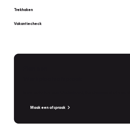
Trekhaken
Vakantiecheck
Plan een
Werkplaatsafspraak
Is uw auto toe aan Onderhoud, Bandenwissel of een Va
Maak een afspraak