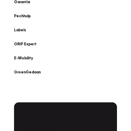
Garantie
Pechhulp
Labels
GRIP Expert
E-Mobility
GroenGedaan
Onderhoud voor uw
leaseauto?