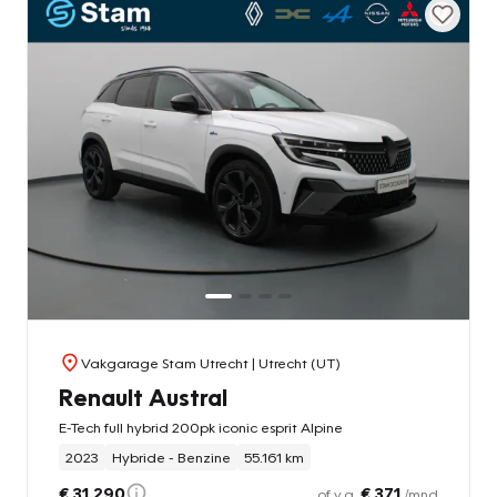
Vakgarage Stam Utrecht
| Utrecht (UT)
Renault Austral
E-Tech full hybrid 200pk iconic esprit Alpine
2023
Hybride - Benzine
55.161 km
€ 31.290
€ 371
of v.a.
/mnd