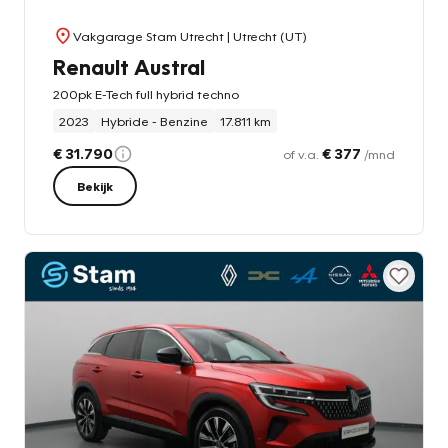
Vakgarage Stam Utrecht
| Utrecht (UT)
Renault Austral
200pk E-Tech full hybrid techno
2023
Hybride - Benzine
17.811 km
€ 31.790
€ 377
of v.a.
/mnd
Bekijk