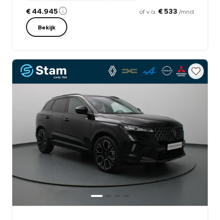
€ 44.945
€ 533
of v.a.
/mnd
Bekijk