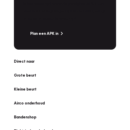
Is het weer tijd voor de jaarlijkse APK? Ga
snel naar Vakgarage bij u in de buurt, en ga
zonder zorgen de weg op!
Plan een APK in
Direct naar
Grote beurt
Kleine beurt
Airco onderhoud
Bandenshop