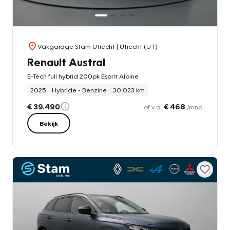
Vakgarage Stam Utrecht
| Utrecht (UT)
Renault Austral
E-Tech full hybrid 200pk Esprit Alpine
2025
Hybride - Benzine
30.023 km
€ 39.490
€ 468
of v.a.
/mnd
Bekijk