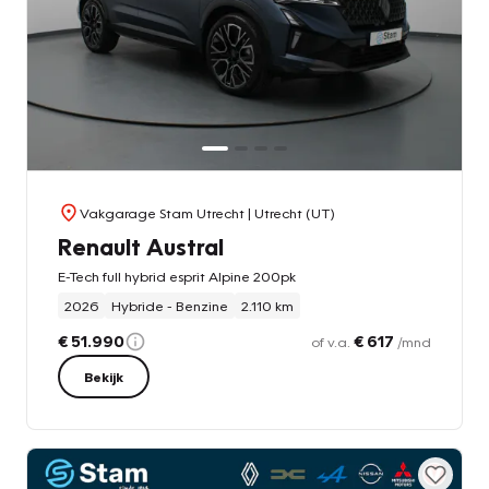
Vakgarage Stam Utrecht
| Utrecht (UT)
Renault Austral
E-Tech full hybrid esprit Alpine 200pk
2026
Hybride - Benzine
2.110 km
€ 51.990
€ 617
of v.a.
/mnd
Bekijk