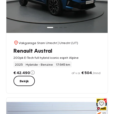
Vakgarage Stam Utrecht
| Utrecht (UT)
Renault Austral
200pk E-Tech full hybrid iconic esprit Alpine
2025
Hybride - Benzine
17.645 km
€ 42.490
€ 504
of v.a.
/mnd
Bekijk