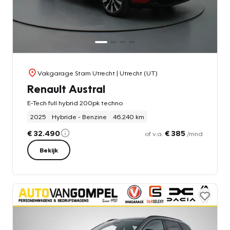
Vakgarage Stam Utrecht
| Utrecht (UT)
Renault Austral
E-Tech full hybrid 200pk techno
2025
Hybride - Benzine
46.240 km
€ 32.490
€ 385
of v.a.
/mnd
Bekijk