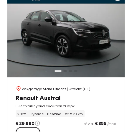
Vakgarage Stam Utrecht
| Utrecht (UT)
Renault Austral
E-Tech full hybrid evolution 200pk
2025
Hybride - Benzine
62.579 km
€ 29.990
€ 355
of v.a.
/mnd