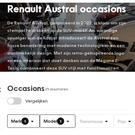
Renault Austral occasions
De Renault Austral, gelanceerd in 2022, is klaar om zijn
stempel te drukken op de SUV-markt. Als waardige
opvolger van de Kadjar introduceert de Austral een
frisse benadering met moderne technologieën en een
aantrekkelijk design. Met zijn retro-geïnspireerde logo
en een interieur dat doet denken aan de Mégane E-
Tech, combineert deze SUV stijl met functionaliteit.
Occasions
25 resultaten
Vergelijken
Merk
Model
Transmissie
Prijs
1
1