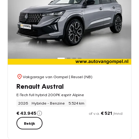
Vakgarage van Gompel
| Reusel (NB)
Renault Austral
E-Tech full hybrid 200PK esprit Alpine
2026
Hybride - Benzine
5.524 km
€ 43.945
€ 521
of v.a.
/mnd
Bekijk