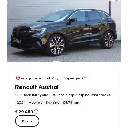
Vakgarage Frank Pluym
| Nijmegen (GE)
Renault Austral
1.2 E-Tech full hybrid 200 iconic esprit Alpine Winterpakket/Memory/360Cam
2024
Hybride - Benzine
68.781 km
€ 29.450
Bekijk