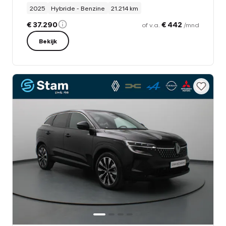
2025
Hybride - Benzine
21.214 km
€ 37.290
€ 442
of v.a.
/mnd
Bekijk