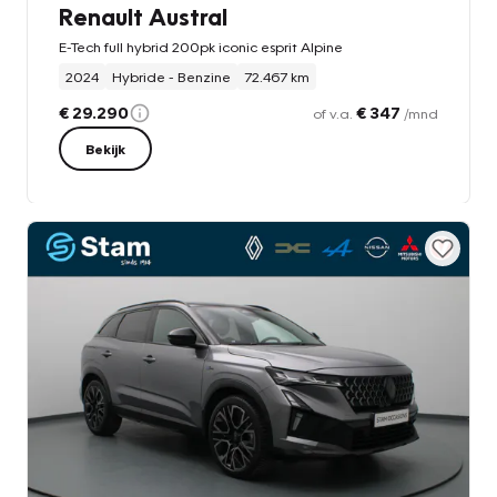
Renault Austral
E-Tech full hybrid 200pk iconic esprit Alpine
2024
Hybride - Benzine
72.467 km
€ 29.290
€ 347
of v.a.
/mnd
Bekijk