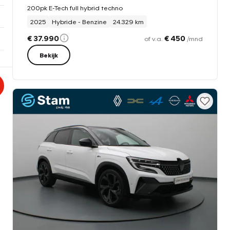
200pk E-Tech full hybrid techno
2025
Hybride - Benzine
24.329 km
€ 37.990
€ 450
of v.a.
/mnd
Bekijk