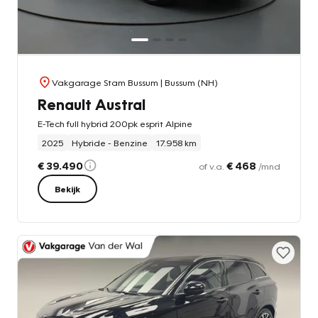
Vakgarage Stam Bussum
| Bussum (NH)
Renault Austral
E-Tech full hybrid 200pk esprit Alpine
2025
Hybride - Benzine
17.958 km
€ 39.490
€ 468
of v.a.
/mnd
Bekijk