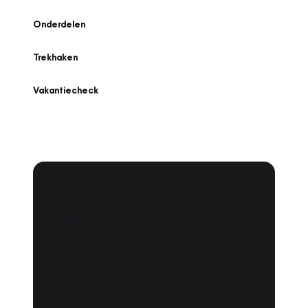
Onderdelen
Trekhaken
Vakantiecheck
Plan een
Werkplaatsafspraak
Is uw auto toe aan Onderhoud,
Bandenwissel of een Vakantiecheck? Plan
online een afspraak!