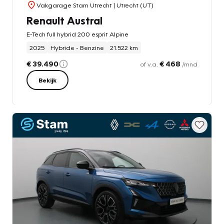
Vakgarage Stam Utrecht
| Utrecht (UT)
Renault Austral
E-Tech full hybrid 200 esprit Alpine
2025
Hybride - Benzine
21.522 km
€ 39.490
€ 468
of v.a.
/mnd
Bekijk