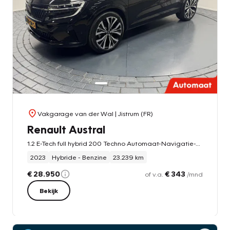
Vakgarage van der Wal
| Jistrum (FR)
Renault Austral
1.2 E-Tech full hybrid 200 Techno Automaat-Navigatie-Adapt.Cr.contr-Clima-Camera-Carplay-Parkeersensoren-Virtual-Head.Up-Lm20''velgen-Stoel/Stuurverwarming
2023
Hybride - Benzine
23.239 km
€ 28.950
€ 343
of v.a.
/mnd
Bekijk