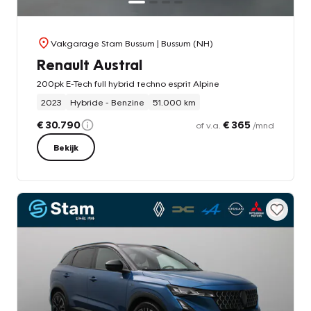
Vakgarage Stam Bussum
| Bussum (NH)
Renault Austral
200pk E-Tech full hybrid techno esprit Alpine
2023
Hybride - Benzine
51.000 km
€ 30.790
€ 365
of v.a.
/mnd
Bekijk