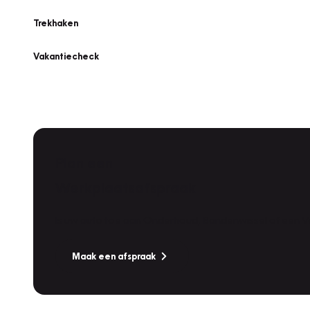
Trekhaken
Vakantiecheck
Plan een
Werkplaatsafspraak
Is uw auto toe aan Onderhoud, Bandenwissel of een Va
Maak een afspraak