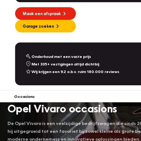
Maak een afspraak
Garage zoeken
Onderhoud met een vaste prijs
Met 335+ vestigingen altijd dichtbij
Wij krijgen een 9.2 o.b.v. ruim 180.000 reviews
Occasions
Opel Vivaro occasions
De Opel Vivaro is een veelzijdige bedrijfswagen die sinds
hij uitgegroeid tot een favoriet bij zowel kleine als grote
moderne ondernemers en innovatieve oplossingen bieden.