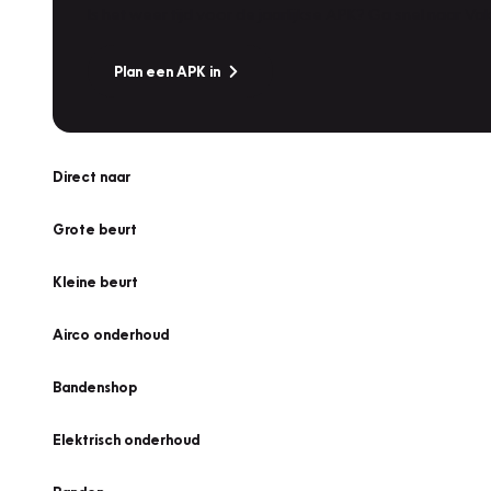
Is het weer tijd voor de jaarlijkse APK? Ga snel naar V
Plan een APK in
Direct naar
Grote beurt
Kleine beurt
Airco onderhoud
Bandenshop
Elektrisch onderhoud