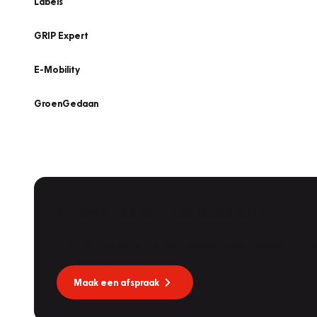
Labels
GRIP Expert
E-Mobility
GroenGedaan
Onderhoud voor uw leaseauto?
Dat kan via Lease Service Partner! Onze partner voor
Maak een afspraak