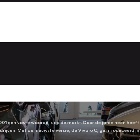
 2001 een vaste waarde is op de markt. Door de jaren heen he
 bedrijven. Met de nieuwste versie, de Vivaro C, geïntroduceerd 