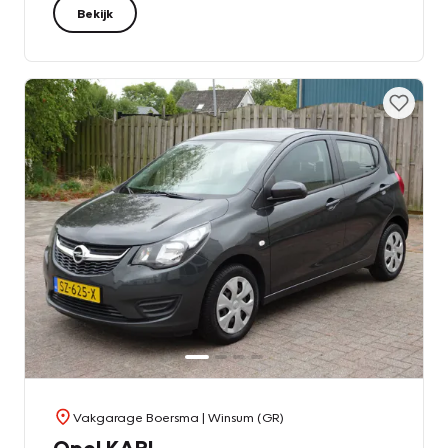
Bekijk
Vakgarage Boersma
| Winsum (GR)
Opel KARL