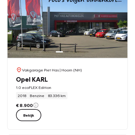
Vakgarage Piet Has
| Hoorn (NH)
Opel KARL
1.0 ecoFLEX Edition
2018
Benzine
83.336 km
€ 8.900
Bekijk