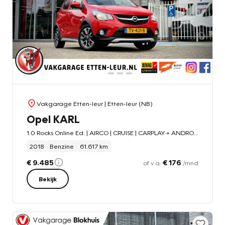
Vakgarage Etten-leur
| Etten-leur (NB)
Opel KARL
1.0 Rocks Online Ed. | AIRCO | CRUISE | CARPLAY + ANDROID
2018
Benzine
61.617 km
€ 9.485
€ 176
of v.a.
/mnd
Bekijk