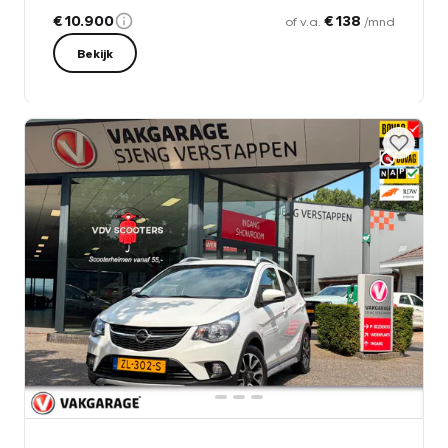
€ 10.900
€ 138
of v.a.
/mnd
Bekijk