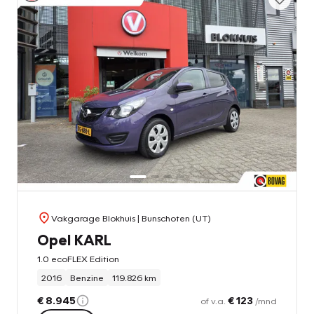
Vakgarage Blokhuis
| Bunschoten (UT)
Opel KARL
1.0 ecoFLEX Edition
2016
Benzine
119.826 km
€ 8.945
€ 123
of v.a.
/mnd