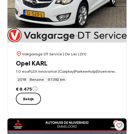
Vakgarage DT Service
| De Lier (ZH)
Opel KARL
1.0 ecoFLEX Innovation |Carplay|Parkeerhulp|Stoelverwarming|
2018
Benzine
97.382 km
€ 8.475
Bekijk