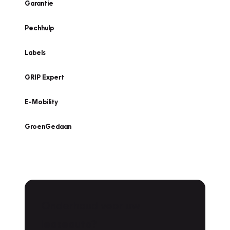
Garantie
Pechhulp
Labels
GRIP Expert
E-Mobility
GroenGedaan
Onderhoud voor uw
leaseauto?