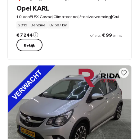
Opel KARL
1.0 ecoFLEX Cosmo|Climatcontrol|Stoelverwarming|Cruisecontrol
2015
Benzine
82.587 km
€ 7.244
€ 99
of v.a.
/mnd
Bekijk