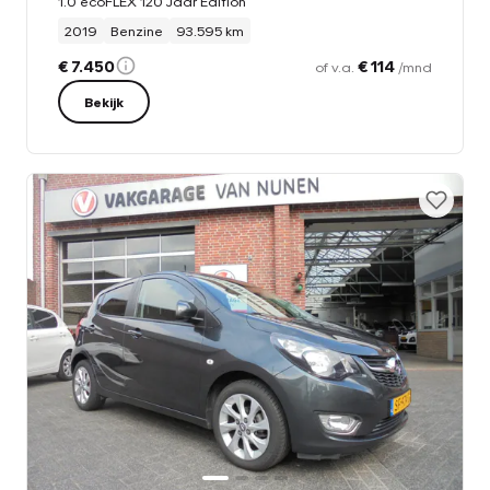
1.0 ecoFLEX 120 Jaar Edition
2019
Benzine
93.595 km
€ 7.450
€ 114
of v.a.
/mnd
Bekijk