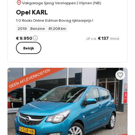
Vakgarage Sjeng Verstappen
| Vlijmen (NB)
Opel KARL
1.0 Rocks Online Edition Bovag rijklaarprijs !
2019
Benzine
81.208 km
€ 9.950
€ 137
of v.a.
/mnd
Bekijk