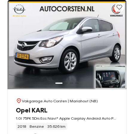
Vakgarage Auto Corsten
| Mariahout (NB)
Opel KARL
1.0I 75PK 5Drs Ecc Navi* Apple Carplay Android Auto Pdc Stoel+Stuurverwarming Cruise Control Innovation
2018
Benzine
35.626 km