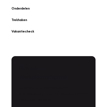
Onderdelen
Trekhaken
Vakantiecheck
Plan een
Werkplaatsafspraak
Is uw auto toe aan Onderhoud,
Bandenwissel of een Vakantiecheck? Plan
online een afspraak!