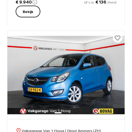
€ 9.940
€ 136
of v.a.
/mnd
Bekijk
Vakgarage Van 't Hoog
| Groot Ammers (ZH)