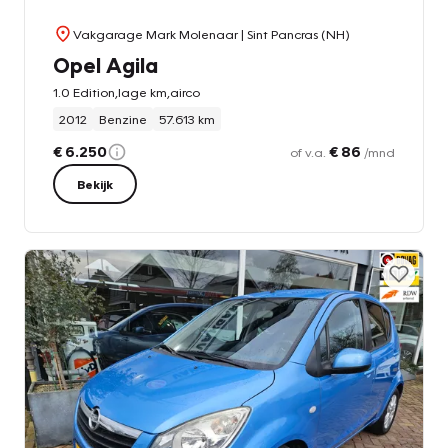
Vakgarage Mark Molenaar
| Sint Pancras (NH)
Opel Agila
1.0 Edition,lage km,airco
2012
Benzine
57.613 km
€ 6.250
€ 86
of v.a.
/mnd
Bekijk