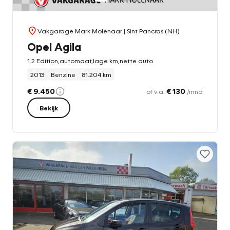
Vakgarage Mark Molenaar
| Sint Pancras (NH)
Opel Agila
1.2 Edition,automaat,lage km,nette auto
2013
Benzine
81.204 km
€ 9.450
€ 130
of v.a.
/mnd
Bekijk