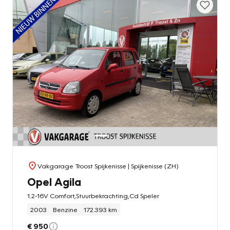
Vakgarage Troost Spijkenisse
| Spijkenisse (ZH)
Opel Agila
1.2-16V Comfort,Stuurbekrachting,Cd Speler
2003
Benzine
172.393 km
€ 950