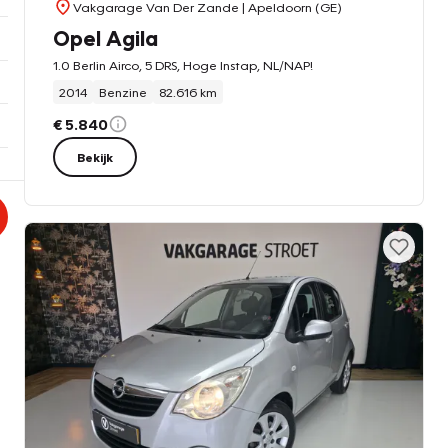
Vakgarage Van Der Zande
| Apeldoorn (GE)
Opel Agila
1.0 Berlin Airco, 5 DRS, Hoge Instap, NL/NAP!
2014
Benzine
82.616 km
€ 5.840
Bekijk