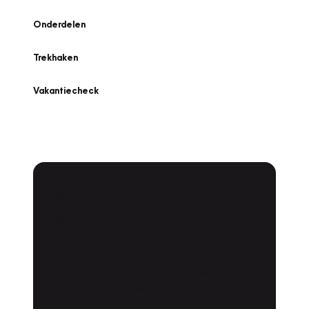
Onderdelen
Trekhaken
Vakantiecheck
Plan een
Werkplaatsafspraak
Is uw auto toe aan Onderhoud,
Bandenwissel of een Vakantiecheck? Plan
online een afspraak!