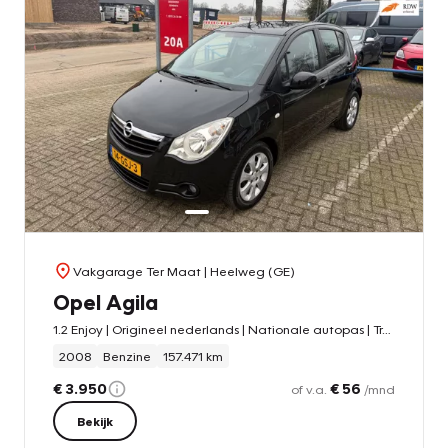
Vakgarage Ter Maat
| Heelweg (GE)
Opel Agila
1.2 Enjoy | Origineel nederlands | Nationale autopas | Trekhaak
2008
Benzine
157.471 km
€ 3.950
€ 56
of v.a.
/mnd
Bekijk