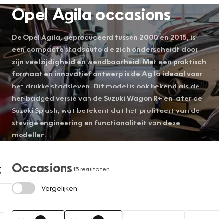
Opel Agila occasions
De Opel Agila, geproduceerd tussen 2000 en 2015, is
een compacte stadsauto die zich onderscheidt door
zijn veelzijdigheid en wendbaarheid. Met een praktisch
formaat en innovatief ontwerp is de Agila ideaal voor
het drukke stadsleven. Dit model is ook bekend als de
her-badged versie van de Suzuki Wagon R+ en later de
Suzuki Splash, wat betekent dat het profiteert van de
stevige engineering en functionaliteit van deze
modellen.
Occasions
15 resultaten
Vergelijken