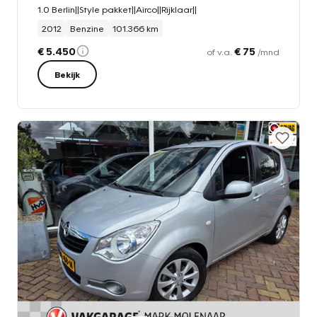
1.0 Berlin||Style pakket||Airco||Rijklaar||
2012
Benzine
101.366 km
€ 5.450
€ 75
of v.a.
/mnd
Bekijk