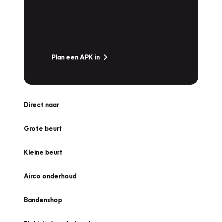
Is het weer tijd voor de jaarlijkse APK? Ga
snel naar Vakgarage bij u in de buurt, en ga
zonder zorgen de weg op!
Plan een APK in
Direct naar
Grote beurt
Kleine beurt
Airco onderhoud
Bandenshop