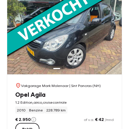
Vakgarage Mark Molenaar
| Sint Pancras (NH)
Opel Agila
1.2 Edition,airco,cruisecontrole
2010
Benzine
228.789 km
€ 2.950
€ 42
of v.a.
/mnd
Bekijk