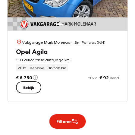
Vakgarage Mark Molenaar
| Sint Pancras (NH)
Opel Agila
1.0 Edition,frisse auto,lage km!
2012
Benzine
36.566 km
€ 6.750
€ 92
of v.a.
/mnd
Bekijk
Filteren