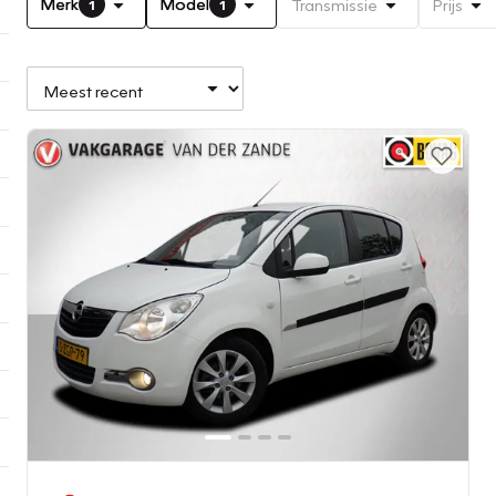
Merk
Model
Transmissie
Prijs
1
1