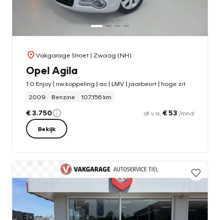
Vakgarage Stroet
| Zwaag (NH)
Opel Agila
1.0 Enjoy | nw.koppeling | ac | LMV | jaarbeurt | hoge zit
2009
Benzine
107.156 km
€ 3.750
€ 53
of v.a.
/mnd
Bekijk