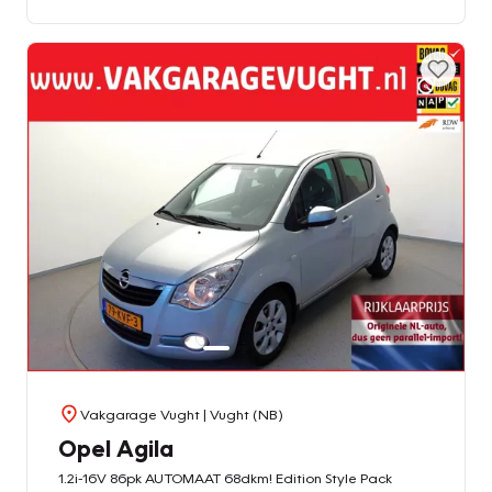
Vakgarage Vught
| Vught (NB)
Opel Agila
1.2i-16V 86pk AUTOMAAT 68dkm! Edition Style Pack