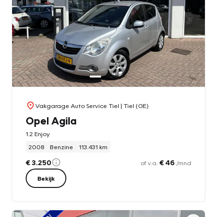
Vakgarage Auto Service Tiel
| Tiel (GE)
Opel Agila
1.2 Enjoy
2008
Benzine
113.431 km
€ 3.250
€ 46
of v.a.
/mnd
Bekijk