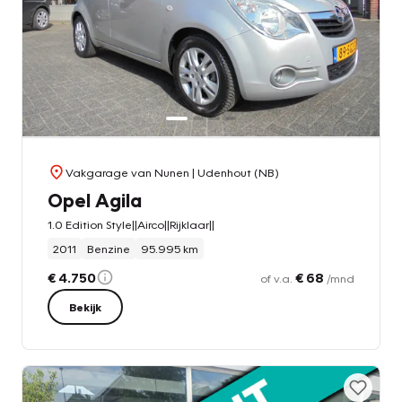
Vakgarage van Nunen
| Udenhout (NB)
Opel Agila
1.0 Edition Style||Airco||Rijklaar||
2011
Benzine
95.995 km
€ 4.750
€ 68
of v.a.
/mnd
Bekijk