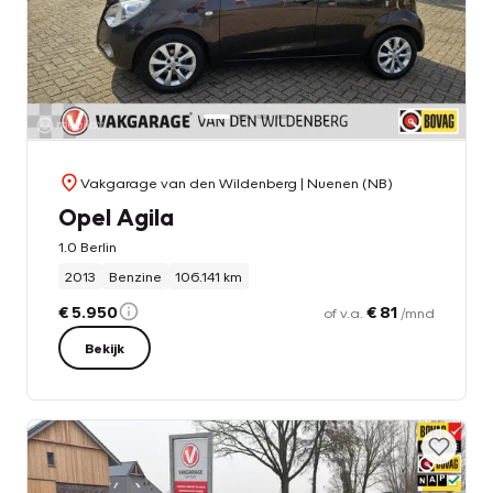
Vakgarage van den Wildenberg
| Nuenen (NB)
Opel Agila
1.0 Berlin
2013
Benzine
106.141 km
€ 5.950
€ 81
of v.a.
/mnd
Bekijk