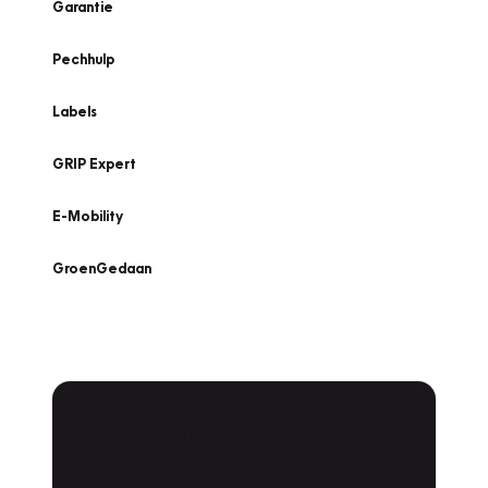
Garantie
Pechhulp
Labels
GRIP Expert
E-Mobility
GroenGedaan
Onderhoud voor uw
leaseauto?