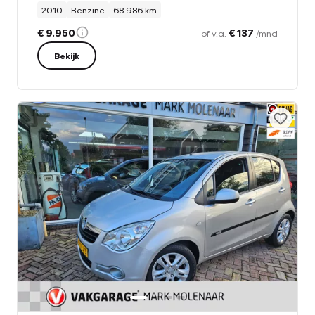
2010
Benzine
68.986 km
€ 9.950
€ 137
of v.a.
/mnd
Bekijk