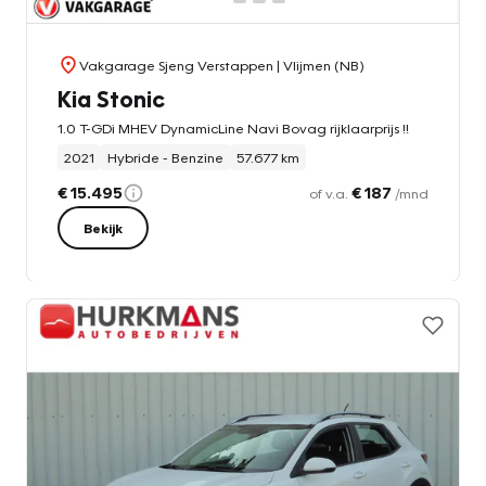
Vakgarage Sjeng Verstappen
| Vlijmen (NB)
Kia Stonic
1.0 T-GDi MHEV DynamicLine Navi Bovag rijklaarprijs !!
2021
Hybride - Benzine
57.677 km
€ 15.495
€ 187
of v.a.
/mnd
Bekijk