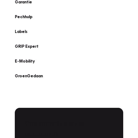
Garantie
Pechhulp
Labels
GRIP Expert
E-Mobility
GroenGedaan
Onderhoud voor uw
leaseauto?