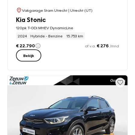
Vakgarage Stam Utrecht
| Utrecht (UT)
Kia Stonic
120pk T-GDi MHEV DynamicLine
2024
Hybride - Benzine
15.753 km
€ 22.790
€ 276
of v.a.
/mnd
Bekijk