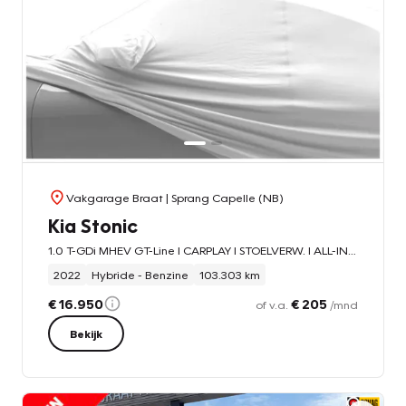
Vakgarage Braat
| Sprang Capelle (NB)
Kia Stonic
1.0 T-GDi MHEV GT-Line l CARPLAY l STOELVERW. l ALL-IN PRIJS!
2022
Hybride - Benzine
103.303 km
€ 16.950
€ 205
of v.a.
/mnd
Bekijk