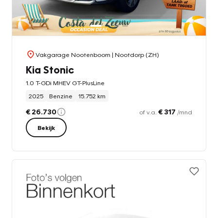
Vakgarage Nootenboom
| Nootdorp (ZH)
Kia Stonic
1.0 T-GDi MHEV GT-PlusLine
2025
Benzine
15.752 km
€ 26.730
€ 317
of v.a.
/mnd
Bekijk