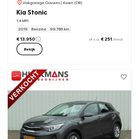
Vakgarage Douwes
| Assen (DR)
Kia Stonic
1.4 MPi
2019
Benzine
99.786 km
€ 13.950
€ 251
of v.a.
/mnd
Bekijk