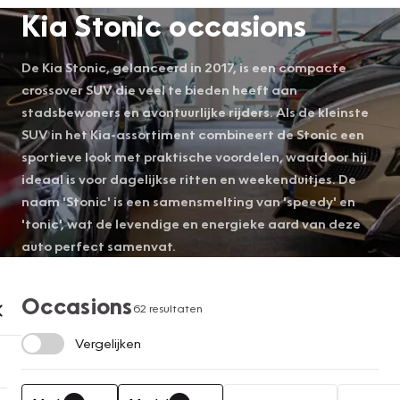
Kia Stonic occasions
De Kia Stonic, gelanceerd in 2017, is een compacte
crossover SUV die veel te bieden heeft aan
stadsbewoners en avontuurlijke rijders. Als de kleinste
SUV in het Kia-assortiment combineert de Stonic een
sportieve look met praktische voordelen, waardoor hij
ideaal is voor dagelijkse ritten en weekenduitjes. De
naam 'Stonic' is een samensmelting van 'speedy' en
'tonic', wat de levendige en energieke aard van deze
auto perfect samenvat.
Occasions
62 resultaten
Vergelijken