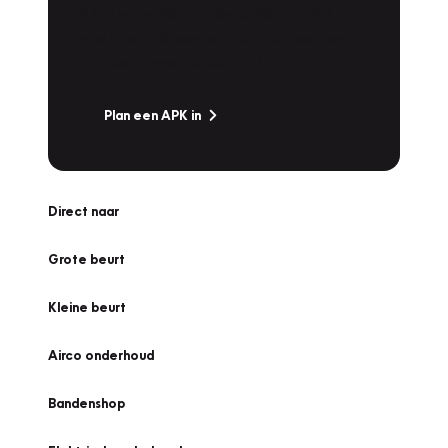
Is het weer tijd voor de jaarlijkse APK? Ga
snel naar Vakgarage bij u in de buurt, en ga
zonder zorgen de weg op!
Plan een APK in
Direct naar
Grote beurt
Kleine beurt
Airco onderhoud
Bandenshop