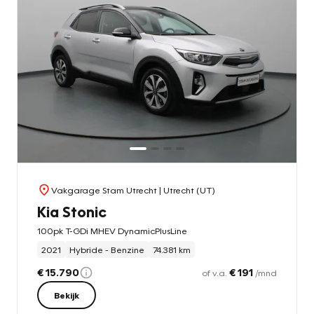
Vakgarage Stam Utrecht
| Utrecht (UT)
Kia Stonic
100pk T-GDi MHEV DynamicPlusLine
2021
Hybride - Benzine
74.381 km
€ 15.790
€ 191
of v.a.
/mnd
Bekijk