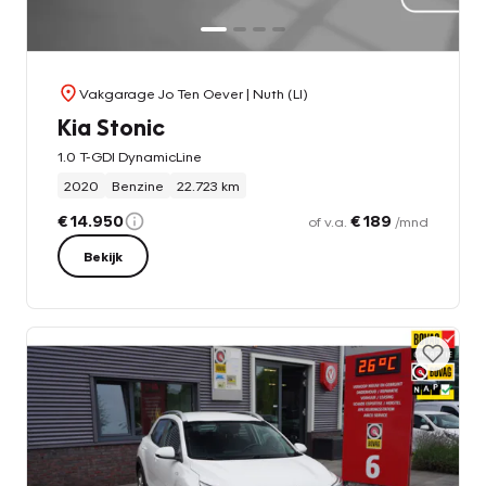
Vakgarage Jo Ten Oever
| Nuth (LI)
Kia Stonic
1.0 T-GDI DynamicLine
2020
Benzine
22.723 km
€ 14.950
€ 189
of v.a.
/mnd
Bekijk