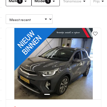
Merk
Model
Transmissie
Prijs
1
1