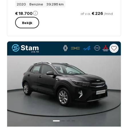
2020
Benzine
39.286 km
€ 18.700
€ 226
of v.a.
/mnd
Bekijk