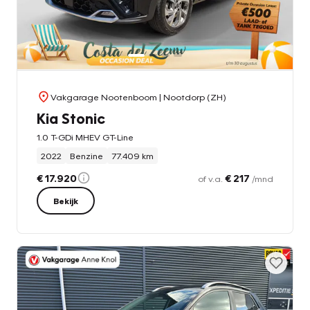
Vakgarage Nootenboom
| Nootdorp (ZH)
Kia Stonic
1.0 T-GDi MHEV GT-Line
2022
Benzine
77.409 km
€ 17.920
€ 217
of v.a.
/mnd
Bekijk