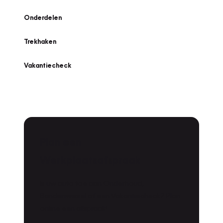
Onderdelen
Trekhaken
Vakantiecheck
Plan een
Werkplaatsafspraak
Is uw auto toe aan Onderhoud,
Bandenwissel of een Vakantiecheck? Plan
online een afspraak!