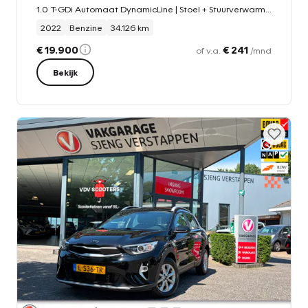
1.0 T-GDi Automaat DynamicLine | Stoel + Stuurverwarming, Navigatie, Parkeersensoren, Camera, Climate control
2022
Benzine
34.126 km
€ 19.900
€ 241
of v.a.
/mnd
Bekijk