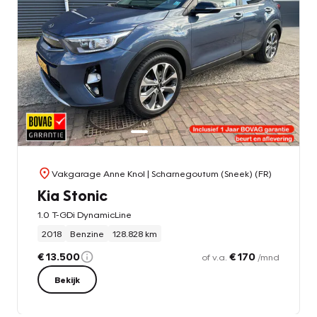
Vakgarage Anne Knol
| Scharnegoutum (Sneek) (FR)
Kia Stonic
1.0 T-GDi DynamicLine
2018
Benzine
128.828 km
€ 13.500
€ 170
of v.a.
/mnd
Bekijk