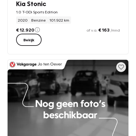
Kia Stonic
1.0 T-GDi Sports Edition
2020
Benzine
101.922 km
€ 12.920
€ 163
of v.a.
/mnd
Bekijk