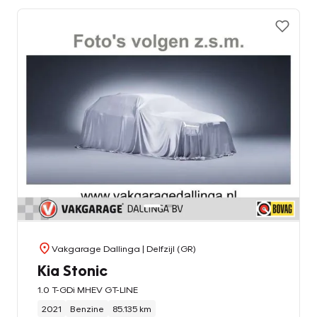
Vakgarage Dallinga
| Delfzijl (GR)
Kia Stonic
1.0 T-GDi MHEV GT-LINE
2021
Benzine
85.135 km