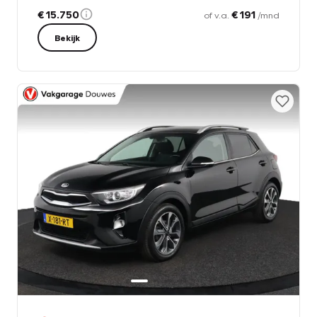
€ 15.750
€ 191
of v.a.
/mnd
Bekijk