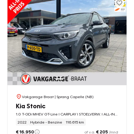
Vakgarage Braat
| Sprang Capelle (NB)
Kia Stonic
1.0 T-GDi MHEV GT-Line l CARPLAY l STOELVERW. l ALL-IN PRIJS!
2022
Hybride - Benzine
116.615 km
€ 16.950
€ 205
of v.a.
/mnd