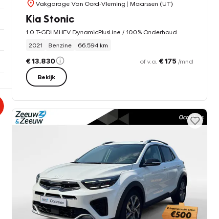
Vakgarage Van Oord-Vleming
| Maarssen (UT)
Kia Stonic
1.0 T-GDi MHEV DynamicPlusLine / 100% Onderhoud
2021
Benzine
66.594 km
€ 13.830
€ 175
of v.a.
/mnd
Bekijk