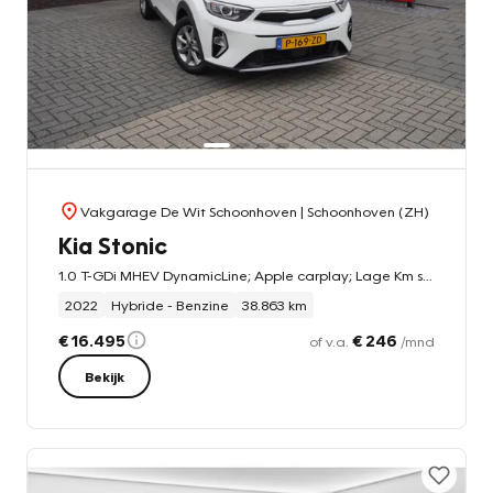
Vakgarage De Wit Schoonhoven
| Schoonhoven (ZH)
Kia Stonic
1.0 T-GDi MHEV DynamicLine; Apple carplay; Lage Km stand
2022
Hybride - Benzine
38.863 km
€ 16.495
€ 246
of v.a.
/mnd
Bekijk