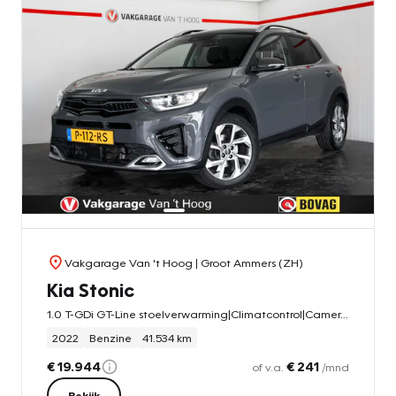
Vakgarage Van 't Hoog
| Groot Ammers (ZH)
Kia Stonic
1.0 T-GDi GT-Line stoelverwarming|Climatcontrol|Camera|
2022
Benzine
41.534 km
€ 19.944
€ 241
of v.a.
/mnd
Bekijk