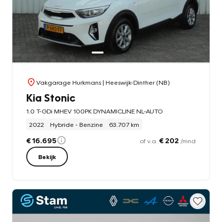
Vakgarage Hurkmans
| Heeswijk-Dinther (NB)
Kia Stonic
1.0 T-GDi MHEV 100PK DYNAMICLINE NL-AUTO
2022
Hybride - Benzine
63.707 km
€ 16.695
€ 202
of v.a.
/mnd
Bekijk