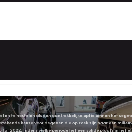
el weten te nestelen als een aantrekkelijke optie binnen het seg
tstekende keuze voor degenen die op zoek zijn naar een milieuv
ep tot 2022, tijdens welke periode het een solide plaats in het 