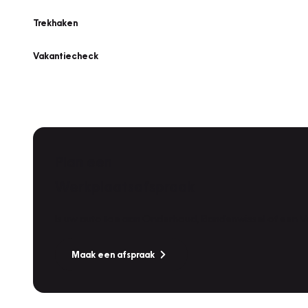
Trekhaken
Vakantiecheck
Plan een
Werkplaatsafspraak
Is uw auto toe aan Onderhoud, Bandenwissel of een Va
Maak een afspraak