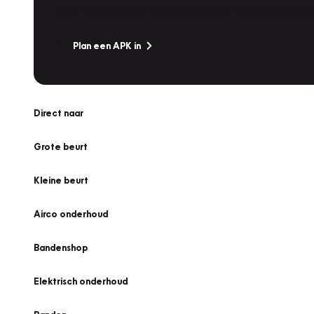
Is het weer tijd voor de jaarlijkse APK? Ga snel naar V
Plan een APK in
Direct naar
Grote beurt
Kleine beurt
Airco onderhoud
Bandenshop
Elektrisch onderhoud