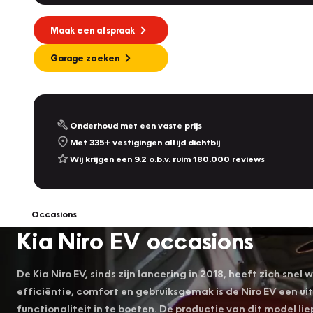
Maak een afspraak
Garage zoeken
Onderhoud met een vaste prijs
Met 335+ vestigingen altijd dichtbij
Wij krijgen een 9.2 o.b.v. ruim 180.000 reviews
Occasions
Kia Niro EV occasions
De Kia Niro EV, sinds zijn lancering in 2018, heeft zich sn
efficiëntie, comfort en gebruiksgemak is de Niro EV een ui
functionaliteit in te boeten. De productie van dit model li