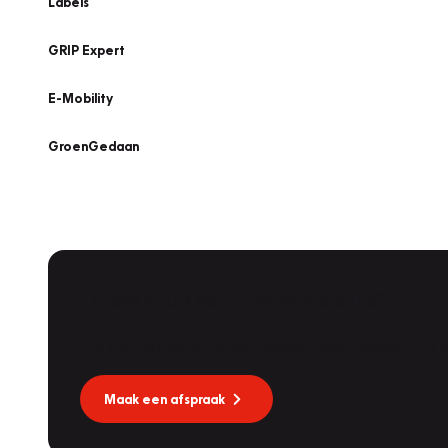
Labels
GRIP Expert
E-Mobility
GroenGedaan
Onderhoud voor uw leaseauto?
Dat kan via Lease Service Partner! Onze partner voor
Maak een afspraak