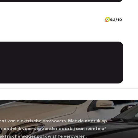
9.2/10
ment van elektrische crossovers. Met de nadruk op
riendelijk voertuig zonder daarbij aan ruimte of
elektrische wagenpark wist te veroveren.