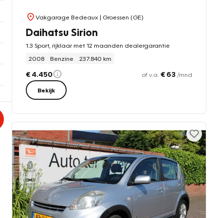
Vakgarage Bedeaux
| Groessen (GE)
Daihatsu Sirion
1.3 Sport, rijklaar met 12 maanden dealergarantie
2008
Benzine
237.840 km
€ 4.450
€ 63
of v.a.
/mnd
Bekijk