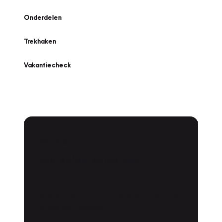
Onderdelen
Trekhaken
Vakantiecheck
Plan een
Werkplaatsafspraak
Is uw auto toe aan Onderhoud,
Bandenwissel of een Vakantiecheck? Plan
online een afspraak!