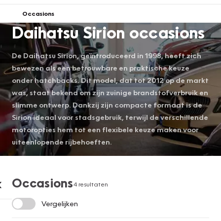
Occasions
Daihatsu Sirion occasions
De Daihatsu Sirion, geïntroduceerd in 1998, heeft zich
bewezen als een betrouwbare en praktische keuze
onder hatchbacks. Dit model, dat tot 2012 op de markt
was, staat bekend om zijn zuinige brandstofverbruik en
slimme ontwerp. Dankzij zijn compacte formaat is de
Sirion ideaal voor stadsgebruik, terwijl de verschillende
motoropties hem tot een flexibele keuze maken voor
uiteenlopende rijbehoeften.
Occasions
4 resultaten
Vergelijken