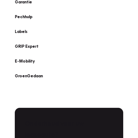
Garantie
Pechhulp
Labels
GRIP Expert
E-Mobility
GroenGedaan
Onderhoud voor uw
leaseauto?