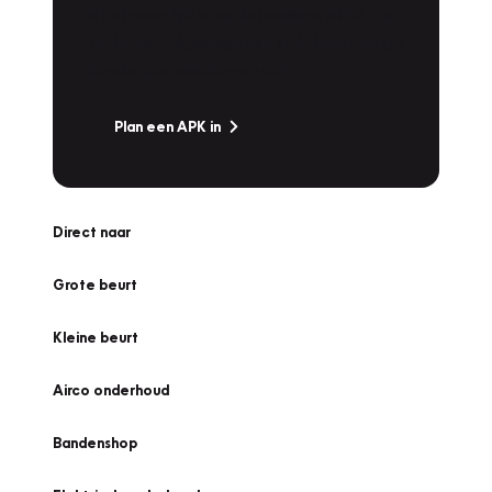
Is het weer tijd voor de jaarlijkse APK? Ga
snel naar Vakgarage bij u in de buurt, en ga
zonder zorgen de weg op!
Plan een APK in
Direct naar
Grote beurt
Kleine beurt
Airco onderhoud
Bandenshop