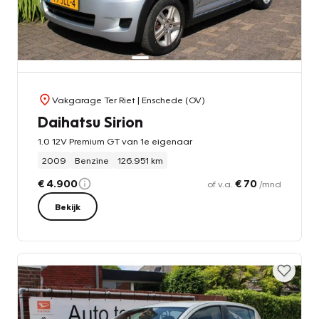
Vakgarage Ter Riet
| Enschede (OV)
Daihatsu Sirion
1.0 12V Premium GT van 1e eigenaar
2009
Benzine
126.951 km
€ 4.900
€ 70
of v.a.
/mnd
Bekijk