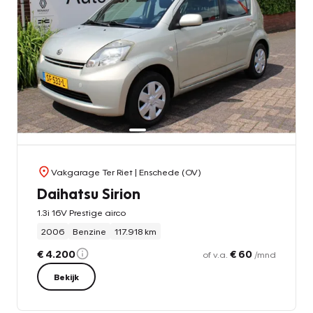
Vakgarage Ter Riet
| Enschede (OV)
Daihatsu Sirion
1.3i 16V Prestige airco
2006
Benzine
117.918 km
€ 4.200
€ 60
of v.a.
/mnd
Bekijk