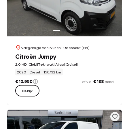
Vakgarage van Nunen
| Udenhout (NB)
Citroën Jumpy
2.0 HDI Club||Trekhaak||Airco||Cruise||
2020
Diesel
156.132 km
€ 10.950
€ 138
of v.a.
/mnd
Bekijk