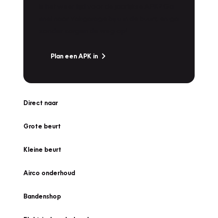
Is het weer tijd voor de jaarlijkse APK? Ga
snel naar Vakgarage bij u in de buurt, en ga
zonder zorgen de weg op!
Plan een APK in
Direct naar
Grote beurt
Kleine beurt
Airco onderhoud
Bandenshop