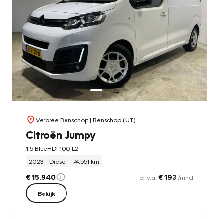
Verbree Benschop
| Benschop (UT)
Citroën Jumpy
1.5 BlueHDI 100 L2
2023
Diesel
74.551 km
€ 15.940
€ 193
of v.a.
/mnd
Bekijk