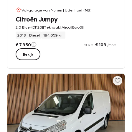
Vakgarage van Nunen
| Udenhout (NB)
Citroën Jumpy
2.0 BlueHDI120||Trekhaak||Airco||Euro6||
2018
Diesel
194.059 km
€ 7.950
€ 109
of v.a.
/mnd
Bekijk