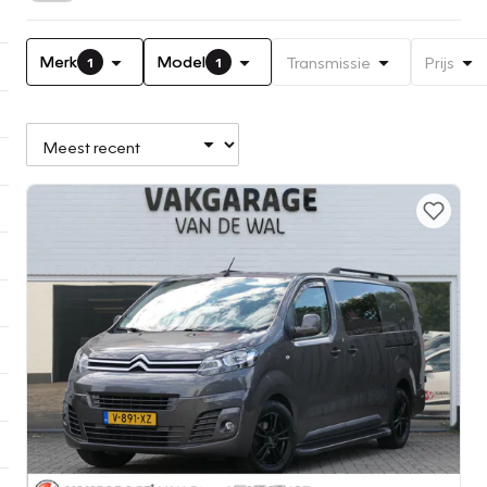
Merk
Model
Transmissie
Prijs
1
1