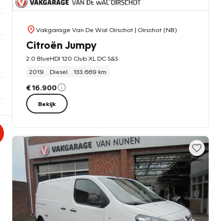
Vakgarage Van De Wal Oirschot
| Oirschot (NB)
Citroën Jumpy
2.0 BlueHDI 120 Club XL DC S&S
2019
Diesel
133.669 km
€ 16.900
Bekijk