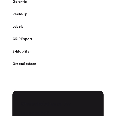
Garantie
Pechhulp
Labels
GRIP Expert
E-Mobility
GroenGedaan
Onderhoud voor uw
leaseauto?