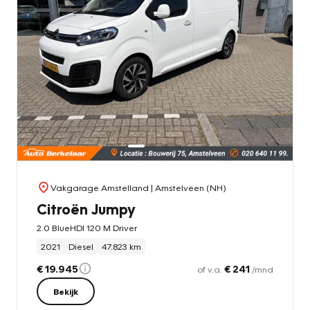
Vakgarage Amstelland
| Amstelveen (NH)
Citroën Jumpy
2.0 BlueHDI 120 M Driver
2021
Diesel
47.823 km
€ 19.945
€ 241
of v.a.
/mnd
Bekijk