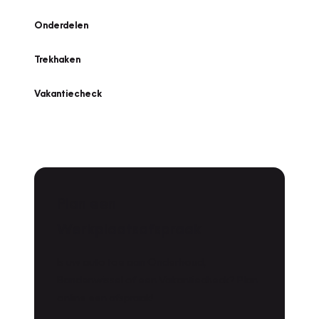
Onderdelen
Trekhaken
Vakantiecheck
Plan een
Werkplaatsafspraak
Is uw auto toe aan Onderhoud,
Bandenwissel of een Vakantiecheck? Plan
online een afspraak!