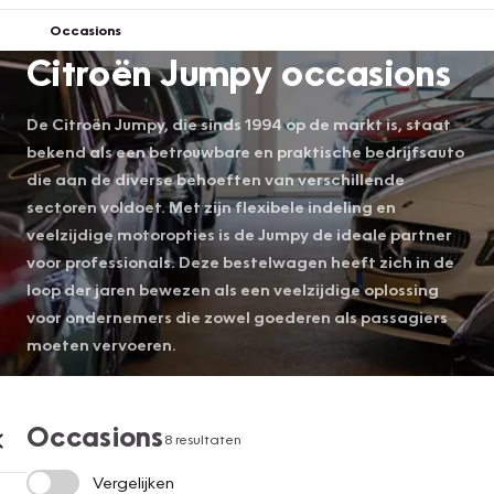
Occasions
Citroën Jumpy occasions
De Citroën Jumpy, die sinds 1994 op de markt is, staat
bekend als een betrouwbare en praktische bedrijfsauto
die aan de diverse behoeften van verschillende
sectoren voldoet. Met zijn flexibele indeling en
veelzijdige motoropties is de Jumpy de ideale partner
voor professionals. Deze bestelwagen heeft zich in de
loop der jaren bewezen als een veelzijdige oplossing
voor ondernemers die zowel goederen als passagiers
moeten vervoeren.
Occasions
8 resultaten
Vergelijken