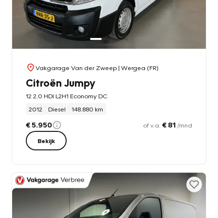
Vakgarage Van der Zweep
| Wergea (FR)
Citroën Jumpy
12 2.0 HDI L2H1 Economy DC
2012
Diesel
148.880 km
€ 5.950
€ 81
of v.a.
/mnd
Bekijk