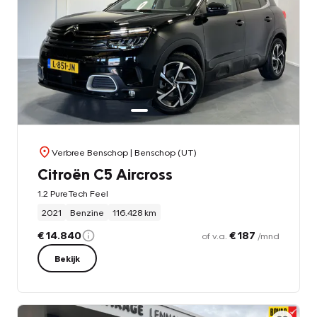
Verbree Benschop
| Benschop (UT)
Citroën C5 Aircross
1.2 PureTech Feel
2021
Benzine
116.428 km
€ 14.840
€ 187
of v.a.
/mnd
Bekijk