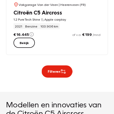
Vakgarage Van der Veen
| Heerenveen (FR)
Citroën C5 Aircross
1.2 PureTech Shine \\ Apple carplay
2021
Benzine
103.906 km
€ 16.445
€ 199
of v.a.
/mnd
Bekijk
Filteren
Modellen en innovaties van
de Citroën C5 Aircross