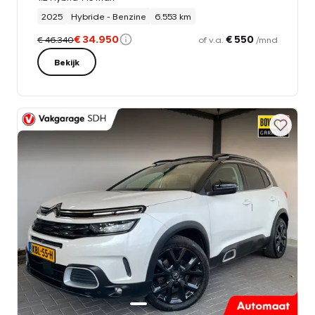
2025
Hybride - Benzine
6.553 km
€ 34.950
€ 550
€ 46.340
of v.a.
/mnd
Bekijk