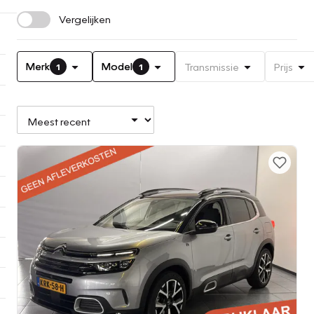
Vergelijken
Merk
Model
Transmissie
Prijs
1
1