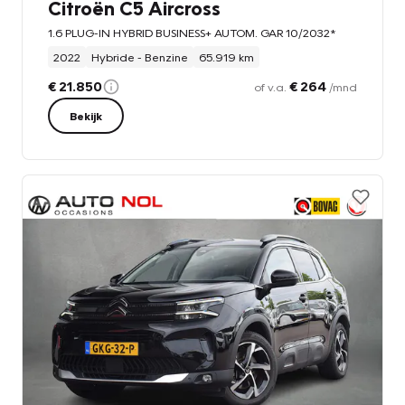
Citroën C5 Aircross
1.6 PLUG-IN HYBRID BUSINESS+ AUTOM. GAR 10/2032*
2022
Hybride - Benzine
65.919 km
€ 21.850
€ 264
of v.a.
/mnd
Bekijk