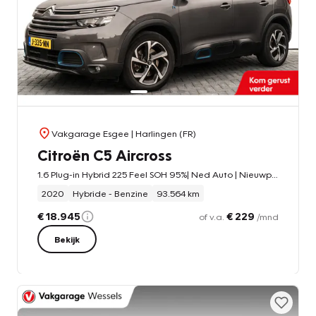
Vakgarage Esgee
| Harlingen (FR)
Citroën C5 Aircross
1.6 Plug-in Hybrid 225 Feel SOH 95%| Ned Auto | Nieuwprijs 45.909 euro | Clima | Leer | Dealer Onder Houden |
2020
Hybride - Benzine
93.564 km
€ 18.945
€ 229
of v.a.
/mnd
Bekijk