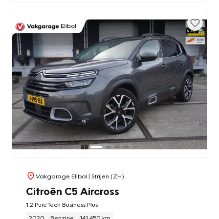
Vakgarage Elibol
| Strijen (ZH)
Citroën C5 Aircross
1.2 PureTech Business Plus
2020
Benzine
141.450 km