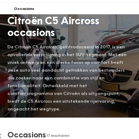
Occasions
Citroën C5 Aircross
occasions
De Citroën C5 Aircross, geïntroduceerd in 2017, is een
opvallende verschijning in het SUV-segment. Met een
uniek ontwerp en een sterke focus op comfort heeft
deze auto veel aandacht getrokken van bestuurders
die zoeken naar een combinatie van stijl en
functionaliteit. Ontwikkeld met het
comfortprogramma van Citroën als uitgangspunt,
biedt de C5 Aircross een uitstekende rijervaring,
ongeacht het wegtype.
Occasions
17 resultaten