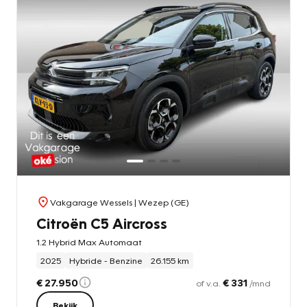
Vakgarage Wessels
| Wezep (GE)
Citroën C5 Aircross
1.2 Hybrid Max Automaat
2025
Hybride - Benzine
26.155 km
€ 27.950
€ 331
of v.a.
/mnd
Bekijk