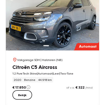
Vakgarage SDH
| Halsteren (NB)
Citroën C5 Aircross
1.2 PureTech Shine|Automaat|Leer|Two-Tone
2020
Benzine
44.918 km
€ 17.850
€ 322
of v.a.
/mnd
Bekijk