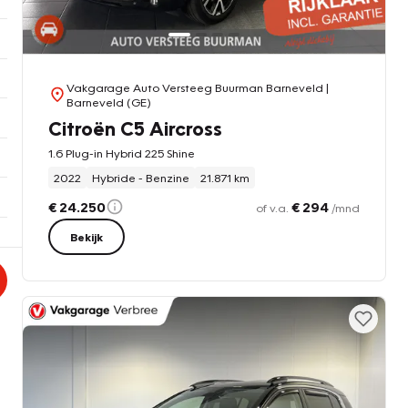
Vakgarage Auto Versteeg Buurman Barneveld
|
Barneveld (GE)
Citroën C5 Aircross
1.6 Plug-in Hybrid 225 Shine
2022
Hybride - Benzine
21.871 km
€ 24.250
€ 294
of v.a.
/mnd
Bekijk