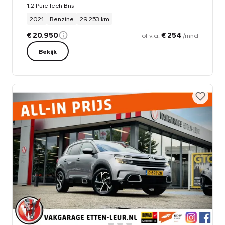
1.2 PureTech Bns
2021
Benzine
29.253 km
€ 20.950
€ 254
of v.a.
/mnd
Bekijk