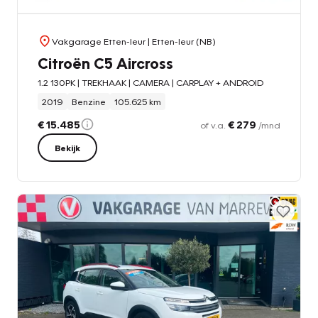
Vakgarage Etten-leur
| Etten-leur (NB)
Citroën C5 Aircross
1.2 130PK | TREKHAAK | CAMERA | CARPLAY + ANDROID
2019
Benzine
105.625 km
€ 15.485
€ 279
of v.a.
/mnd
Bekijk