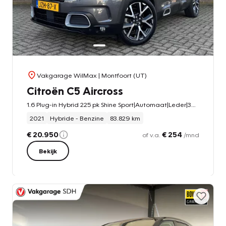
Vakgarage WilMax
| Montfoort (UT)
Citroën C5 Aircross
1.6 Plug-in Hybrid 225 pk Shine Sport|Automaat|Leder|360-Camera|Stoelverwarming|Dodehoek.det.|Cruise|
2021
Hybride - Benzine
83.829 km
€ 20.950
€ 254
of v.a.
/mnd
Bekijk