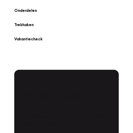
Onderdelen
Trekhaken
Vakantiecheck
Plan een
Werkplaatsafspraak
Is uw auto toe aan Onderhoud,
Bandenwissel of een Vakantiecheck? Plan
online een afspraak!