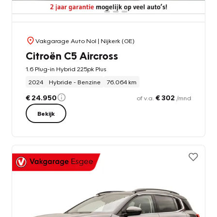
Vakgarage Auto Nol
| Nijkerk (GE)
Citroën C5 Aircross
1.6 Plug-in Hybrid 225pk Plus
2024
Hybride - Benzine
76.064 km
€ 24.950
€ 302
of v.a.
/mnd
Bekijk