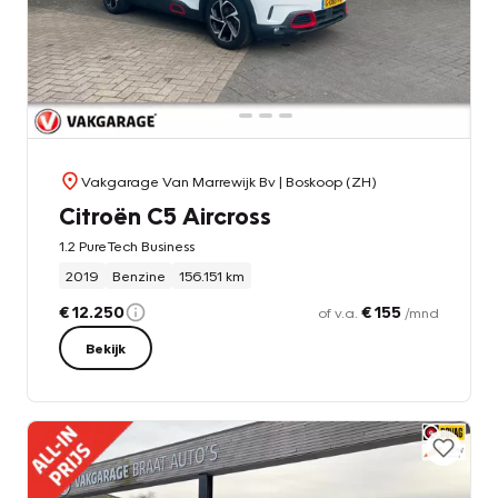
Vakgarage Van Marrewijk Bv
| Boskoop (ZH)
Citroën C5 Aircross
1.2 PureTech Business
2019
Benzine
156.151 km
€ 12.250
€ 155
of v.a.
/mnd
Bekijk