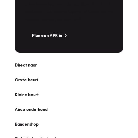
Is het weer tijd voor de jaarlijkse APK? Ga
snel naar Vakgarage bij u in de buurt, en ga
zonder zorgen de weg op!
Plan een APK in
Direct naar
Grote beurt
Kleine beurt
Airco onderhoud
Bandenshop