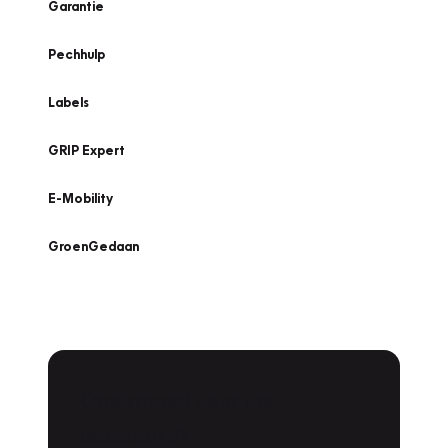
Garantie
Pechhulp
Labels
GRIP Expert
E-Mobility
GroenGedaan
Onderhoud voor uw
leaseauto?