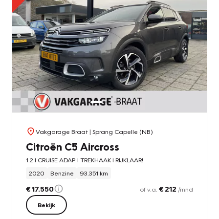
Vakgarage Braat
| Sprang Capelle (NB)
Citroën C5 Aircross
1.2 l CRUISE ADAP. l TREKHAAK l RIJKLAAR!
2020
Benzine
93.351 km
€ 17.550
€ 212
of v.a.
/mnd
Bekijk