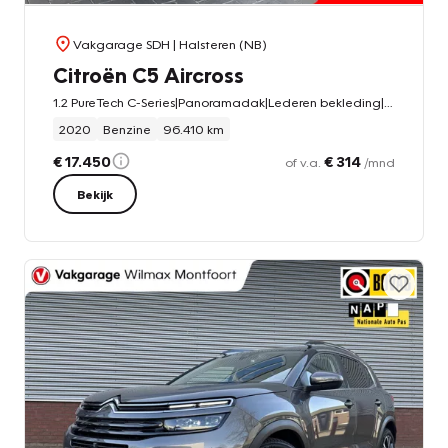
Vakgarage SDH
| Halsteren (NB)
Citroën C5 Aircross
1.2 PureTech C-Series|Panoramadak|Lederen bekleding|Elek. Kofferbak
2020
Benzine
96.410 km
€ 17.450
€ 314
of v.a.
/mnd
Bekijk