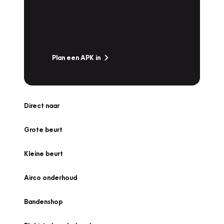
Is het weer tijd voor de jaarlijkse APK? Ga
snel naar Vakgarage bij u in de buurt, en ga
zonder zorgen de weg op!
Plan een APK in
Direct naar
Grote beurt
Kleine beurt
Airco onderhoud
Bandenshop