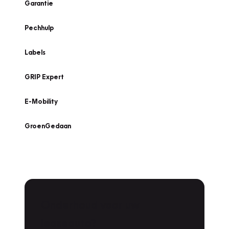
Garantie
Pechhulp
Labels
GRIP Expert
E-Mobility
GroenGedaan
Onderhoud voor uw
leaseauto?