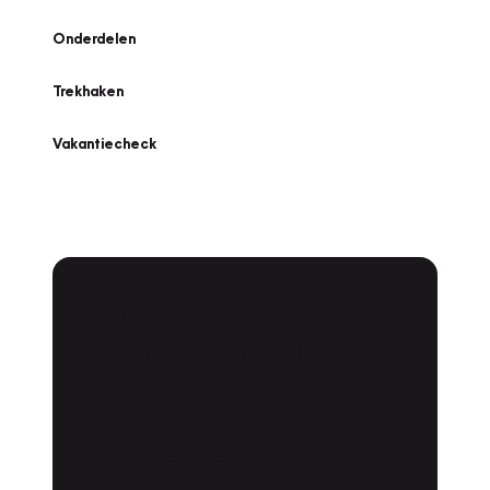
Onderdelen
Trekhaken
Vakantiecheck
Plan een
Werkplaatsafspraak
Is uw auto toe aan Onderhoud,
Bandenwissel of een Vakantiecheck? Plan
online een afspraak!