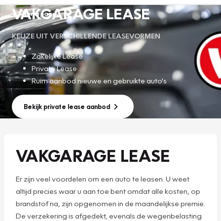
VAKGARAGE LEASE
Homepage
KEUZE UIT VERSCHILLENDE LEASEVORMEN
Zakelijke Lease
Private Lease
Ruim aanbod nieuwe en gebruikte auto's
Bekijk private lease aanbod
VAKGARAGE LEASE
Er zijn veel voordelen om een auto te leasen. U weet
altijd precies waar u aan toe bent omdat alle kosten, op
brandstof na, zijn opgenomen in de maandelijkse premie.
De verzekering is afgedekt, evenals de wegenbelasting