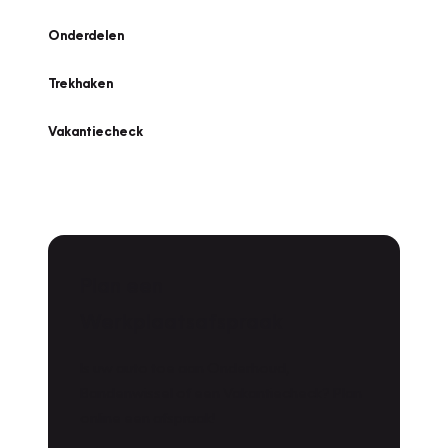
Onderdelen
Trekhaken
Vakantiecheck
Plan een
Werkplaatsafspraak
Is uw auto toe aan Onderhoud,
Bandenwissel of een Vakantiecheck? Plan
online een afspraak!