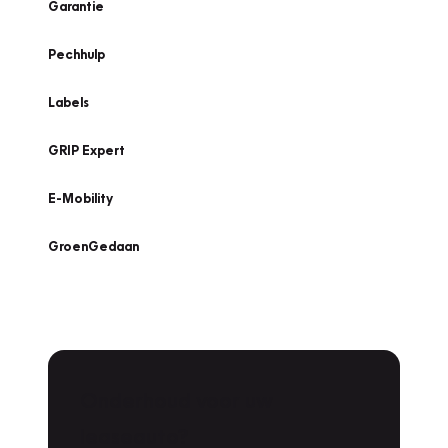
Garantie
Pechhulp
Labels
GRIP Expert
E-Mobility
GroenGedaan
Onderhoud voor uw
leaseauto?