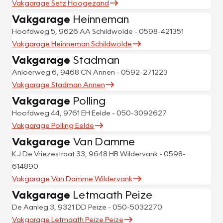
Vakgarage Setz Hoogezand
Vakgarage
Heinneman
Hoofdweg 5, 9626 AA Schildwolde - 0598-421351
Vakgarage Heinneman Schildwolde
Vakgarage
Stadman
Anloërweg 6, 9468 CN Annen - 0592-271223
Vakgarage Stadman Annen
Vakgarage
Polling
Hoofdweg 44, 9761 EH Eelde - 050-3092627
Vakgarage Polling Eelde
Vakgarage
Van Damme
K J De Vriezestraat 33, 9648 HB Wildervank - 0598-
614890
Vakgarage Van Damme Wildervank
Vakgarage
Letmaath Peize
De Aanleg 3, 9321 DD Peize - 050-5032270
Vakgarage Letmaath Peize Peize