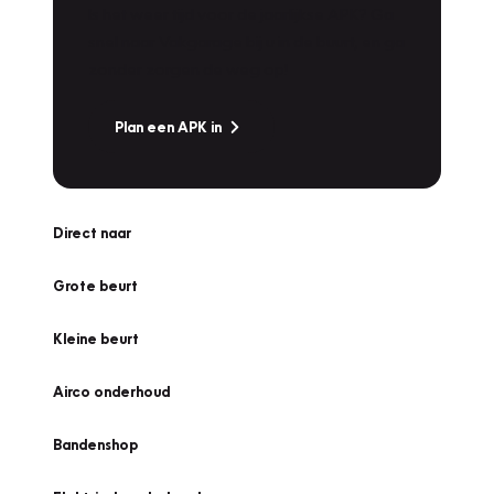
Is het weer tijd voor de jaarlijkse APK? Ga
snel naar Vakgarage bij u in de buurt, en ga
zonder zorgen de weg op!
Plan een APK in
Direct naar
Grote beurt
Kleine beurt
Airco onderhoud
Bandenshop