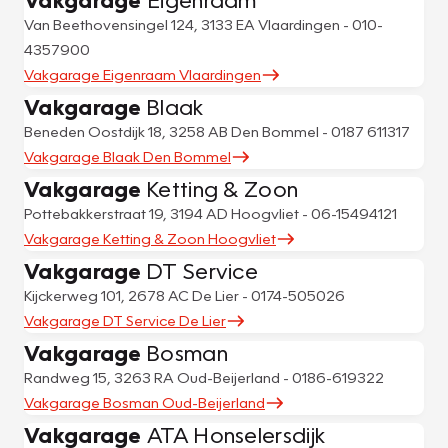
Van Beethovensingel 124, 3133 EA Vlaardingen - 010-
4357900
Vakgarage Eigenraam Vlaardingen
Vakgarage
Blaak
Beneden Oostdijk 18, 3258 AB Den Bommel - 0187 611317
Vakgarage Blaak Den Bommel
Vakgarage
Ketting & Zoon
Pottebakkerstraat 19, 3194 AD Hoogvliet - 06-15494121
Vakgarage Ketting & Zoon Hoogvliet
Vakgarage
DT Service
Kijckerweg 101, 2678 AC De Lier - 0174-505026
Vakgarage DT Service De Lier
Vakgarage
Bosman
Randweg 15, 3263 RA Oud-Beijerland - 0186-619322
Vakgarage Bosman Oud-Beijerland
Vakgarage
ATA Honselersdijk