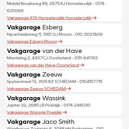
Middel Broekweg 89, 2675 KJ Honselersdijk - 0174-
625066
Vakgarage ATA Honselersdijk Honselersdijk
Vakgarage
Esberg
Nijverheidsweg 11, 3161 GJ Rhoon - 010-3037409
Vakgarage Esberg Rhoon
Vakgarage
van der Have
Manteling 2, 4307CJ Oosterland - 0111-641743
Vakgarage van der Have Oosterland
Vakgarage
Zeeuw
Spykerstraat 13, 3125 BZ SCHIEDAM - 0104157715
Vakgarage Zeeuw SCHIEDAM
Vakgarage
Wassink
Jupiter 32, 2685 LR Poeldijk - 0174-248030
Vakgarage Wassink Poeldijk
Vakgarage
Jaco Smith
Waalhaven Zuidzijde 6, 3088 HH Rotterdam - 010-