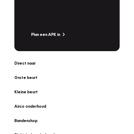
Is het weer tijd voor de jaarlijkse APK? Ga
snel naar Vakgarage bij u in de buurt, en ga
zonder zorgen de weg op!
Plan een APK in
Direct naar
Grote beurt
Kleine beurt
Airco onderhoud
Bandenshop