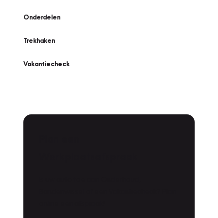
Onderdelen
Trekhaken
Vakantiecheck
Plan een
Werkplaatsafspraak
Is uw auto toe aan Onderhoud,
Bandenwissel of een Vakantiecheck? Plan
online een afspraak!