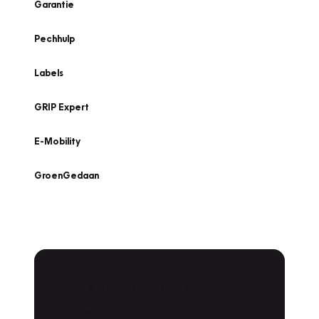
Garantie
Pechhulp
Labels
GRIP Expert
E-Mobility
GroenGedaan
Onderhoud voor uw
leaseauto?