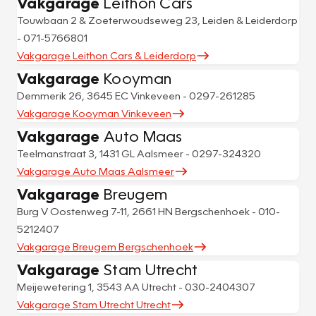
Vakgarage
Leithon Cars
Touwbaan 2 & Zoeterwoudseweg 23, Leiden & Leiderdorp
- 071-5766801
Vakgarage Leithon Cars & Leiderdorp
Vakgarage
Kooyman
Demmerik 26, 3645 EC Vinkeveen - 0297-261285
Vakgarage Kooyman Vinkeveen
Vakgarage
Auto Maas
Teelmanstraat 3, 1431 GL Aalsmeer - 0297-324320
Vakgarage Auto Maas Aalsmeer
Vakgarage
Breugem
Burg V Oostenweg 7-11, 2661 HN Bergschenhoek - 010-
5212407
Vakgarage Breugem Bergschenhoek
Vakgarage
Stam Utrecht
Meijewetering 1, 3543 AA Utrecht - 030-2404307
Vakgarage Stam Utrecht Utrecht