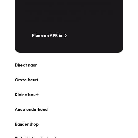
Is het weer tijd voor de jaarlijkse APK? Ga
snel naar Vakgarage bij u in de buurt, en ga
zonder zorgen de weg op!
Plan een APK in
Direct naar
Grote beurt
Kleine beurt
Airco onderhoud
Bandenshop