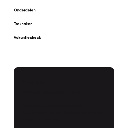
Onderdelen
Trekhaken
Vakantiecheck
Plan een
Werkplaatsafspraak
Is uw auto toe aan Onderhoud,
Bandenwissel of een Vakantiecheck? Plan
online een afspraak!