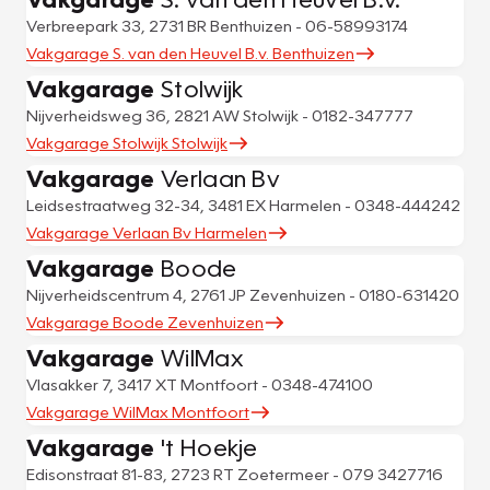
Verbreepark 33, 2731 BR Benthuizen - 06-58993174
Vakgarage S. van den Heuvel B.v. Benthuizen
Vakgarage
Stolwijk
Nijverheidsweg 36, 2821 AW Stolwijk - 0182-347777
Vakgarage Stolwijk Stolwijk
Vakgarage
Verlaan Bv
Leidsestraatweg 32-34, 3481 EX Harmelen - 0348-444242
Vakgarage Verlaan Bv Harmelen
Vakgarage
Boode
Nijverheidscentrum 4, 2761 JP Zevenhuizen - 0180-631420
Vakgarage Boode Zevenhuizen
Vakgarage
WilMax
Vlasakker 7, 3417 XT Montfoort - 0348-474100
Vakgarage WilMax Montfoort
Vakgarage
't Hoekje
Edisonstraat 81-83, 2723 RT Zoetermeer - 079 3427716