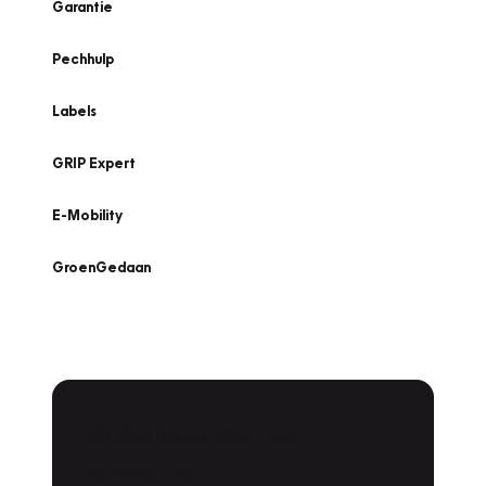
Garantie
Pechhulp
Labels
GRIP Expert
E-Mobility
GroenGedaan
Onderhoud voor uw
leaseauto?