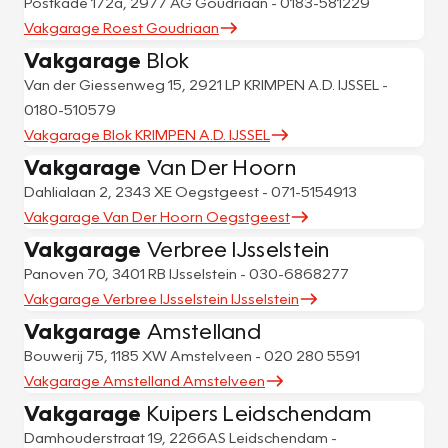
Postkade 172a, 2977 AG Goudriaan - 0183-581229
Vakgarage Roest Goudriaan
Vakgarage
Blok
Van der Giessenweg 15, 2921 LP KRIMPEN A.D. IJSSEL -
0180-510579
Vakgarage Blok KRIMPEN A.D. IJSSEL
Vakgarage
Van Der Hoorn
Dahlialaan 2, 2343 XE Oegstgeest - 071-5154913
Vakgarage Van Der Hoorn Oegstgeest
Vakgarage
Verbree IJsselstein
Panoven 70, 3401 RB IJsselstein - 030-6868277
Vakgarage Verbree IJsselstein IJsselstein
Vakgarage
Amstelland
Bouwerij 75, 1185 XW Amstelveen - 020 280 5591
Vakgarage Amstelland Amstelveen
Vakgarage
Kuipers Leidschendam
Damhouderstraat 19, 2266AS Leidschendam -