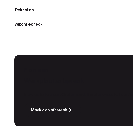
Trekhaken
Vakantiecheck
Plan een
Werkplaatsafspraak
Is uw auto toe aan Onderhoud, Bandenwissel of een Va
Maak een afspraak