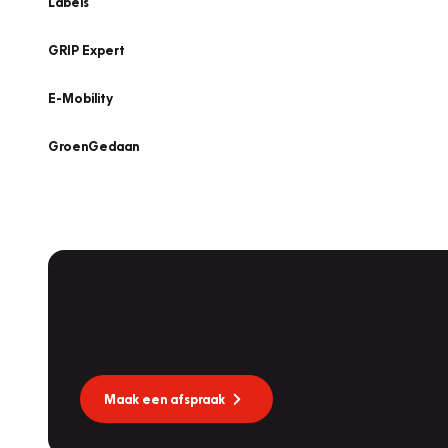
Labels
GRIP Expert
E-Mobility
GroenGedaan
Onderhoud voor uw leaseauto?
Dat kan via Lease Service Partner! Onze partner voor
Maak een afspraak