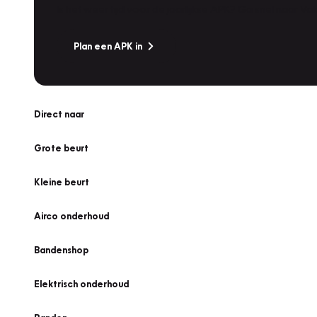
Is het weer tijd voor de jaarlijkse APK? Ga snel naar V
Plan een APK in
Direct naar
Grote beurt
Kleine beurt
Airco onderhoud
Bandenshop
Elektrisch onderhoud