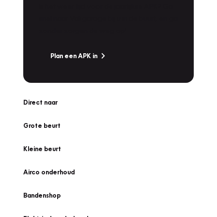
Is het weer tijd voor de jaarlijkse APK? Ga
snel naar Vakgarage bij u in de buurt, en ga
zonder zorgen de weg op!
Plan een APK in
Direct naar
Grote beurt
Kleine beurt
Airco onderhoud
Bandenshop