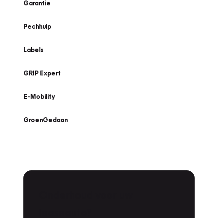
Garantie
Pechhulp
Labels
GRIP Expert
E-Mobility
GroenGedaan
Onderhoud voor uw
leaseauto?