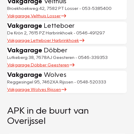
Vakgarage
Velthuis
Broekhoekweg 42, 7582 PT Losser - 053-5385400
Vakgarage Velthuis Losser
Vakgarage
Letteboer
De Krön 2, 7615 PZ Harbrinkhoek - 0546-491297
Vakgarage Letteboer Harbrinkhoek
Vakgarage
Döbber
Lutkeberg 38, 7678AJ Geesteren - 0546-339353
Vakgarage Döbber Geesteren
Vakgarage
Wolves
Reggesingel 95, 7462XA Rijssen - 0548-520333
Vakgarage Wolves Rijssen
APK in de buurt van
Overijssel