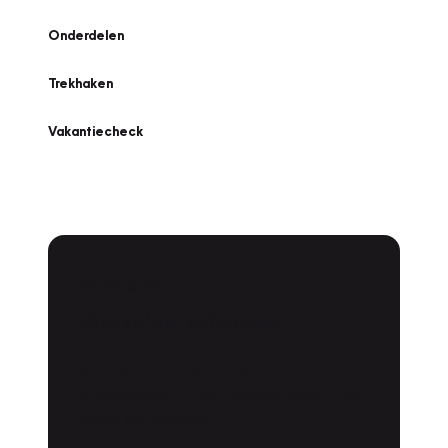
Onderdelen
Trekhaken
Vakantiecheck
Plan een
Werkplaatsafspraak
Is uw auto toe aan Onderhoud,
Bandenwissel of een Vakantiecheck? Plan
online een afspraak!