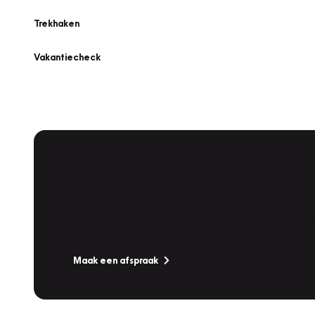
Trekhaken
Vakantiecheck
Plan een
Werkplaatsafspraak
Is uw auto toe aan Onderhoud, Bandenwissel of een Va
Maak een afspraak