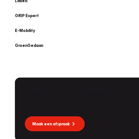
Labels
GRIP Expert
E-Mobility
GroenGedaan
Onderhoud voor uw leaseauto?
Dat kan via Lease Service Partner! Onze partner voor
Maak een afspraak