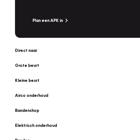
Is het weer tijd voor de jaarlijkse APK? Ga snel naar V
Plan een APK in
Direct naar
Grote beurt
Kleine beurt
Airco onderhoud
Bandenshop
Elektrisch onderhoud