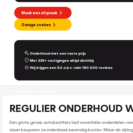
Maak een afspraak
Garage zoeken
Onderhoud met een vaste prijs
Met 335+ vestigingen altijd dichtbij
Wij krijgen een 9.2 o.b.v. ruim 180.000 reviews
Reparatie & onderhoud
REGULIER ONDERHOUD 
Een grote groep autobezitters laat essentiële onderdelen va
slaan besparen ze inderdaad eenmalig kosten. Maar als slijtage