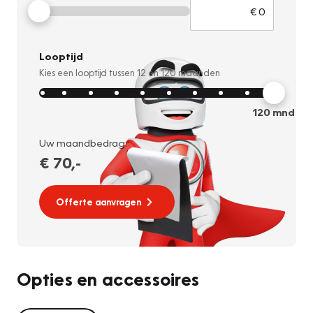
Looptijd
Kies een looptijd tussen
12
en
120
maanden
120
mnd
Uw maandbedrag:
€ 70
,-
Offerte aanvragen
Opties en accessoires